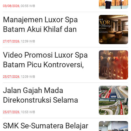
Prioritas, Targetkan
03/08/2026,
00:55 WIB
Realisasi Pembangunan
Manajemen Luxor Spa
Lampaui 50 Persen
Batam Akui Khilaf dan
Minta Maaf, Konten
27/07/2026,
12:39 WIB
Langsung Di-Takedown
Video Promosi Luxor Spa
Batam Picu Kontroversi,
Dinilai Bermuatan Sensual
25/07/2026,
12:09 WIB
Jalan Gajah Mada
Direkonstruksi Selama
Empat Minggu, Ini Skema
25/07/2026,
10:53 WIB
Rekayasa Lalu Lintasnya
SMK Se-Sumatera Belajar