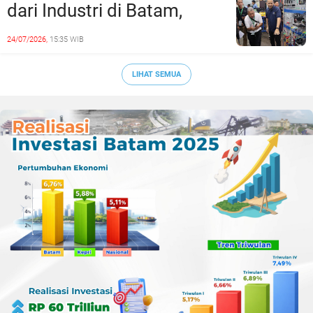
dari Industri di Batam,
Siapkan Lulusan Siap Kerja
24/07/2026,
15:35 WIB
Era Digital
LIHAT SEMUA