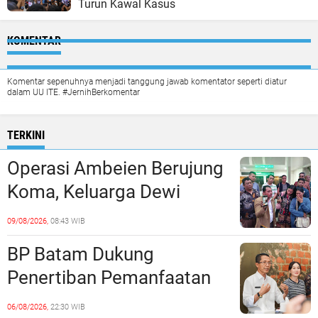
Turun Kawal Kasus
KOMENTAR
Komentar sepenuhnya menjadi tanggung jawab komentator seperti diatur
dalam UU ITE. #JernihBerkomentar
TERKINI
Operasi Ambeien Berujung
Koma, Keluarga Dewi
Sartika Polisikan RS Awal
09/08/2026,
08:43 WIB
Bros Botania
BP Batam Dukung
Penertiban Pemanfaatan
Ruang Laut Sesuai
06/08/2026,
22:30 WIB