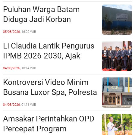
Ketentuan Peraturan
Puluhan Warga Batam
Perundang-undangan
Diduga Jadi Korban
Penipuan Kavling Hingga
05/08/2026,
16:02 WIB
Miliaran Rupiah, Laporan ke
Li Claudia Lantik Pengurus
Polda Kepri Jalan di
IPMB 2026-2030, Ajak
Tempat?
Perkuat Kerukunan dan
04/08/2026,
10:14 WIB
Sinergi dengan Pemko
Kontroversi Video Minim
Batam
Busana Luxor Spa, Polresta
Barelang Usut Tuntas
04/08/2026,
01:11 WIB
Unsur Pelanggaran Hukum
Amsakar Perintahkan OPD
Percepat Program