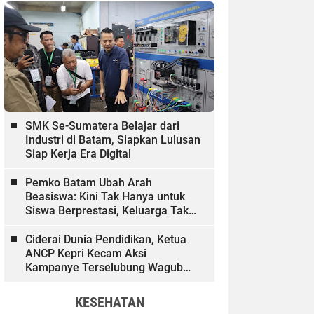
SMK Se-Sumatera Belajar dari
Industri di Batam, Siapkan Lulusan
Siap Kerja Era Digital
Pemko Batam Ubah Arah
Beasiswa: Kini Tak Hanya untuk
Siswa Berprestasi, Keluarga Tak
Mampu dan Hinterland Ikut
Dibiayai
Ciderai Dunia Pendidikan, Ketua
ANCP Kepri Kecam Aksi
Kampanye Terselubung Wagub
Kepri
KESEHATAN