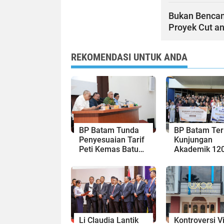
Bukan Bencan
Proyek Cut an
REKOMENDASI UNTUK ANDA
BP Batam Tunda
BP Batam Te
Penyesuaian Tarif
Kunjungan
Peti Kemas Batu
Akademik 12
Ampar hingga 31
Mahasiswa Un
Agustus 2026
Bahas
Pembangunan
Ekonomi Bat
Li Claudia Lantik
Kontroversi V