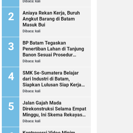
Dibaca:
kali
Aniaya Rekan Kerja, Buruh
Angkut Barang di Batam
Masuk Bui
Dibaca:
kali
BP Batam Tegaskan
Penertiban Lahan di Tanjung
Banon Sesuai Prosedur
Hukum
Dibaca:
kali
SMK Se-Sumatera Belajar
dari Industri di Batam,
Siapkan Lulusan Siap Kerja
Era Digital
Dibaca:
kali
Jalan Gajah Mada
Direkonstruksi Selama Empat
Minggu, Ini Skema Rekayasa
Lalu Lintasnya
Dibaca:
kali
Kontroversi Video Minim