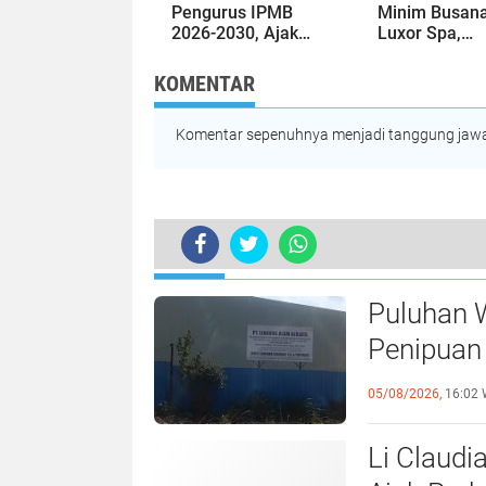
Pengurus IPMB
Minim Busan
2026-2030, Ajak
Luxor Spa,
Perkuat Kerukunan
Polresta Bare
dan Sinergi
Usut Tuntas 
KOMENTAR
dengan Pemko
Pelanggaran
Batam
Hukum
Komentar sepenuhnya menjadi tanggung jawab
TERKINI
Puluhan 
Penipuan 
Laporan k
05/08/2026,
16:02 
Li Claudi