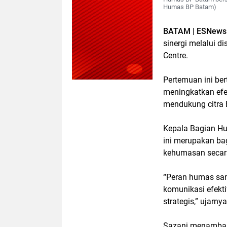
Humas BP Batam)
BATAM | ESNews
sinergi melalui d
Centre.
Pertemuan ini be
meningkatkan efe
mendukung citra 
Kepala Bagian H
ini merupakan ba
kehumasan secara
“Peran humas san
komunikasi efekti
strategis,” ujarnya
Sazani menambahk