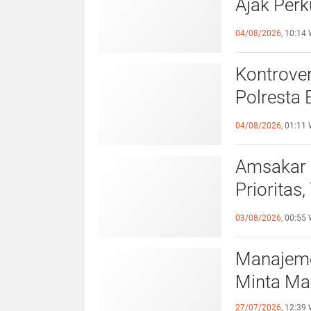
Ajak Perk
Pemko B
04/08/2026,
10:14 
Kontrover
Polresta 
Pelangga
04/08/2026,
01:11 
Amsakar 
Prioritas
Lampaui 
03/08/2026,
00:55 
Manajeme
Minta Ma
27/07/2026,
12:39 