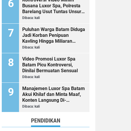
Busana Luxor Spa, Polresta
Barelang Usut Tuntas Unsur
Pelanggaran Hukum
Dibaca:
kali
Puluhan Warga Batam Diduga
Jadi Korban Penipuan
Kavling Hingga Miliaran
Rupiah, Laporan ke Polda
Dibaca:
kali
Kepri Jalan di Tempat?
Video Promosi Luxor Spa
Batam Picu Kontroversi,
Dinilai Bermuatan Sensual
Dibaca:
kali
Manajemen Luxor Spa Batam
Akui Khilaf dan Minta Maaf,
Konten Langsung Di-
Takedown
Dibaca:
kali
PENDIDIKAN