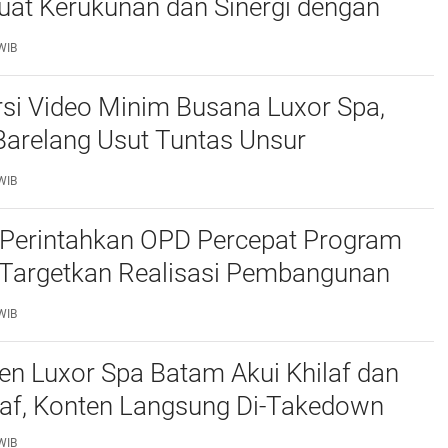
uat Kerukunan dan Sinergi dengan
atam
WIB
si Video Minim Busana Luxor Spa,
Barelang Usut Tuntas Unsur
ran Hukum
WIB
Perintahkan OPD Percepat Program
, Targetkan Realisasi Pembangunan
50 Persen
WIB
n Luxor Spa Batam Akui Khilaf dan
af, Konten Langsung Di-Takedown
WIB