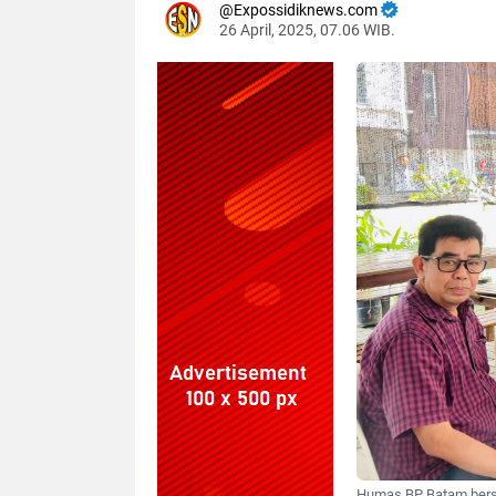
Expossidiknews.com
26 April, 2025, 07.06 WIB.
Dibaca:
kali
Humas BP Batam bersa