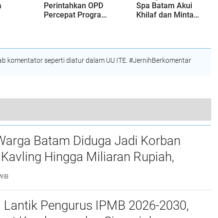
a
Perintahkan OPD
Spa Batam Akui
Percepat Program
Khilaf dan Minta
lang
Prioritas,
Maaf, Konten
Unsur
Targetkan
Langsung Di-
Realisasi
Takedown
Pembangunan
 komentator seperti diatur dalam UU ITE. #JernihBerkomentar
Lampaui 50
Persen
BP Batam dan PT PLN Batam Perkuat Kolaborasi Humas, Bahas Strategi Komunikasi Publik
Warga Batam Diduga Jadi Korban
Kavling Hingga Miliaran Rupiah,
e Polda Kepri Jalan di Tempat?
WIB
a Lantik Pengurus IPMB 2026-2030,