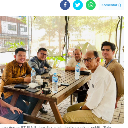
Komentar (
)
ma Humas PT PLN Batam diskusi strategi komunikasi publik. (Foto: