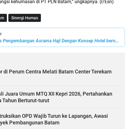
ngsi kehumasan di PT PLN Batam,” ungkapnya. (r/Esn)
am
Sinergi Humas
:
BP Batam Bahas Pengembangan Asrama Haji Dengan Konsep Hotel bernuansa Religi
r di Perum Centra Melati Batam Center Terekam
i Juara Umum MTQ XII Kepri 2026, Pertahankan
 Tahun Berturut-turut
struksikan OPD Wajib Turun ke Lapangan, Awasi
oyek Pembangunan Batam