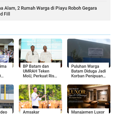
a Alam, 2 Rumah Warga di Piayu Roboh Gegara
d Fill
rima
BP Batam dan
Puluhan Warga
UMRAH Teken
Batam Diduga Jadi
0
MoU, Perkuat Riset
Korban Penipuan
iba,
dan Inovasi untuk
Kavling Hingga
Pengembangan
Miliaran Rupiah,
 dan
Wilayah
Laporan ke Polda
am
Kepri Jalan di
Tempat?
ideo
Amsakar
Manajemen Luxor