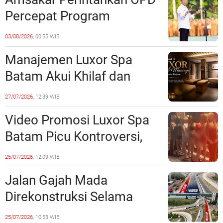
Percepat Program
Prioritas, Targetkan
03/08/2026,
00:55 WIB
Realisasi Pembangunan
Manajemen Luxor Spa
Lampaui 50 Persen
Batam Akui Khilaf dan
Minta Maaf, Konten
27/07/2026,
12:39 WIB
Langsung Di-Takedown
Video Promosi Luxor Spa
Batam Picu Kontroversi,
Dinilai Bermuatan Sensual
25/07/2026,
12:09 WIB
Jalan Gajah Mada
Direkonstruksi Selama
Empat Minggu, Ini Skema
25/07/2026,
10:53 WIB