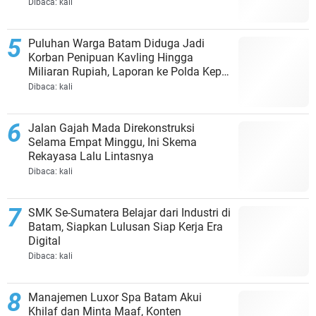
Dibaca:
kali
Puluhan Warga Batam Diduga Jadi
Korban Penipuan Kavling Hingga
Miliaran Rupiah, Laporan ke Polda Kepri
Jalan di Tempat?
Dibaca:
kali
Jalan Gajah Mada Direkonstruksi
Selama Empat Minggu, Ini Skema
Rekayasa Lalu Lintasnya
Dibaca:
kali
SMK Se-Sumatera Belajar dari Industri di
Batam, Siapkan Lulusan Siap Kerja Era
Digital
Dibaca:
kali
Manajemen Luxor Spa Batam Akui
Khilaf dan Minta Maaf, Konten