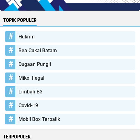
TOPIK POPULER
Hukrim
Bea Cukai Batam
Dugaan Pungli
Mikol Ilegal
Limbah B3
Covid-19
Mobil Box Terbalik
TERPOPULER