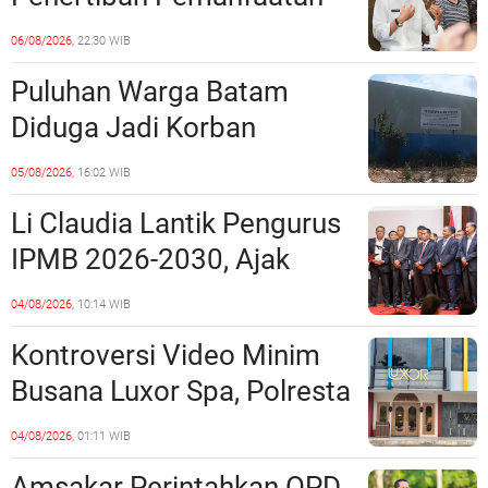
Ruang Laut Sesuai
06/08/2026,
22:30 WIB
Ketentuan Peraturan
Puluhan Warga Batam
Perundang-undangan
Diduga Jadi Korban
Penipuan Kavling Hingga
05/08/2026,
16:02 WIB
Miliaran Rupiah, Laporan ke
Li Claudia Lantik Pengurus
Polda Kepri Jalan di
IPMB 2026-2030, Ajak
Tempat?
Perkuat Kerukunan dan
04/08/2026,
10:14 WIB
Sinergi dengan Pemko
Kontroversi Video Minim
Batam
Busana Luxor Spa, Polresta
Barelang Usut Tuntas
04/08/2026,
01:11 WIB
Unsur Pelanggaran Hukum
Amsakar Perintahkan OPD