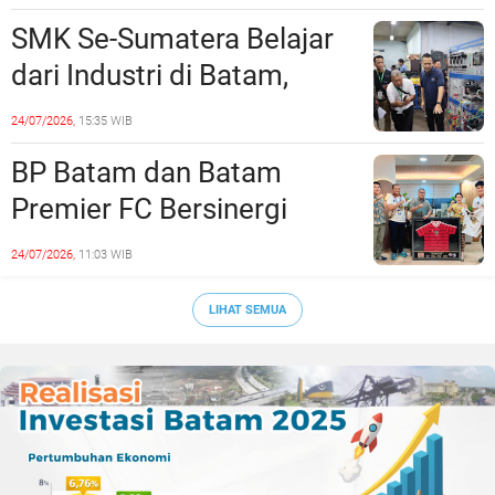
Rekayasa Lalu Lintasnya
SMK Se-Sumatera Belajar
dari Industri di Batam,
Siapkan Lulusan Siap Kerja
24/07/2026,
15:35 WIB
Era Digital
BP Batam dan Batam
Premier FC Bersinergi
Cetak Generasi Emas
24/07/2026,
11:03 WIB
Sepak Bola Kepri
LIHAT SEMUA