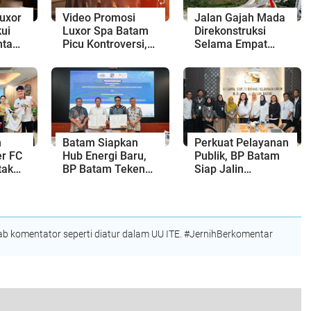
uxor
Video Promosi
Jalan Gajah Mada
ui
Luxor Spa Batam
Direkonstruksi
nta
Picu Kontroversi,
Selama Empat
Dinilai Bermuatan
Minggu, Ini Skema
Sensual
Rekayasa Lalu
Lintasnya
n
Batam Siapkan
Perkuat Pelayanan
r FC
Hub Energi Baru,
Publik, BP Batam
tak
BP Batam Teken
Siap Jalin
as
Kesepakatan
Kolaborasi dengan
pri
Strategis dengan
Kantor Bahasa
Panbil Group dan
Kepri
PLN Batam
 komentator seperti diatur dalam UU ITE. #JernihBerkomentar