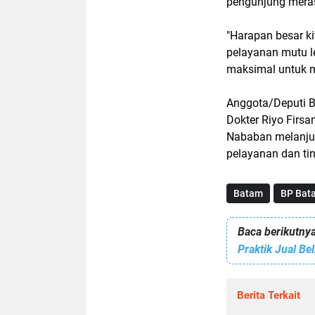
pengunjung mera
"Harapan besar ki
pelayanan mutu l
maksimal untuk m
Anggota/Deputi B
Dokter Riyo Fir
Nababan melanjut
pelayanan dan tin
Batam
BP Bat
Baca berikutnya
Berita Terkait