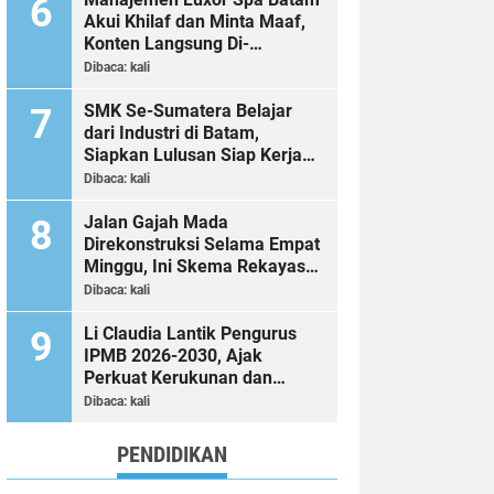
Akui Khilaf dan Minta Maaf,
Konten Langsung Di-
Takedown
Dibaca:
kali
SMK Se-Sumatera Belajar
dari Industri di Batam,
Siapkan Lulusan Siap Kerja
Era Digital
Dibaca:
kali
Jalan Gajah Mada
Direkonstruksi Selama Empat
Minggu, Ini Skema Rekayasa
Lalu Lintasnya
Dibaca:
kali
Li Claudia Lantik Pengurus
IPMB 2026-2030, Ajak
Perkuat Kerukunan dan
Sinergi dengan Pemko Batam
Dibaca:
kali
PENDIDIKAN