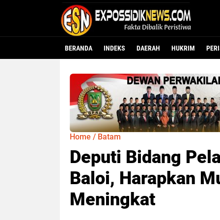
BERANDA
INDEKS
DAERAH
HUKRIM
PER
Home
/
Batam
Deputi Bidang Pel
Baloi, Harapkan Mu
Meningkat