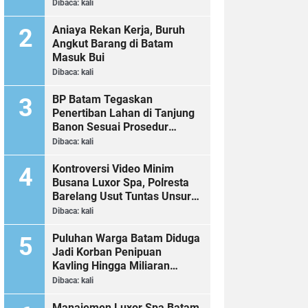
Dibaca:
kali
Aniaya Rekan Kerja, Buruh
Angkut Barang di Batam
Masuk Bui
Dibaca:
kali
BP Batam Tegaskan
Penertiban Lahan di Tanjung
Banon Sesuai Prosedur
Hukum
Dibaca:
kali
Kontroversi Video Minim
Busana Luxor Spa, Polresta
Barelang Usut Tuntas Unsur
Pelanggaran Hukum
Dibaca:
kali
Puluhan Warga Batam Diduga
Jadi Korban Penipuan
Kavling Hingga Miliaran
Rupiah, Laporan ke Polda
Dibaca:
kali
Kepri Jalan di Tempat?
Manajemen Luxor Spa Batam