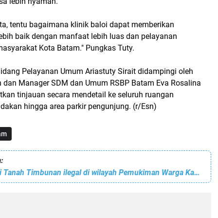
sa lebih nyaman.
ta, tentu bagaimana klinik baloi dapat memberikan
ebih baik dengan manfaat lebih luas dan pelayanan
asyarakat Kota Batam." Pungkas Tuty.
idang Pelayanan Umum Ariastuty Sirait didampingi oleh
san dan Manager SDM dan Umum RSBP Batam Eva Rosalina
kan tinjauan secara mendetail ke seluruh ruangan
dakan hingga area parkir pengunjung. (r/Esn)
am
:
Praktik Jual Beli Tanah Timbunan ilegal di wilayah Pemukiman Warga Kabil Bebas Beroperasi, Kebal Hukum?