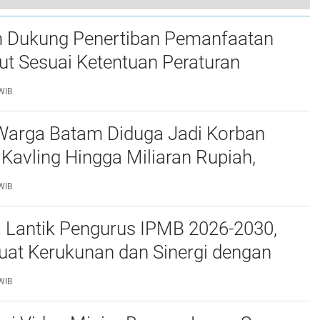
Deputi Bidang Pelayanan Umum Tinjau Klinik Baloi, Harapkan Mutu Pelayanan dan Fasilitas Meningkat
 Dukung Penertiban Pemanfaatan
t Sesuai Ketentuan Peraturan
g-undangan
WIB
Warga Batam Diduga Jadi Korban
Kavling Hingga Miliaran Rupiah,
e Polda Kepri Jalan di Tempat?
WIB
a Lantik Pengurus IPMB 2026-2030,
uat Kerukunan dan Sinergi dengan
atam
WIB