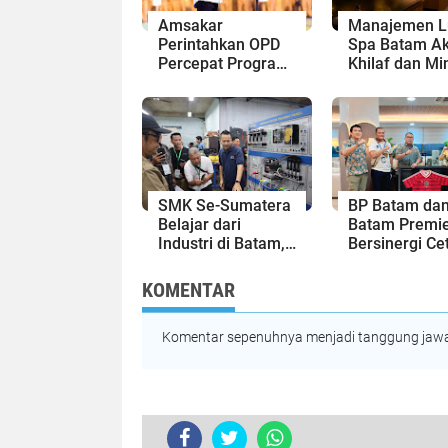
Amsakar
Manajemen L
Perintahkan OPD
Spa Batam Ak
Percepat Program
Khilaf dan Mi
Prioritas,
Maaf, Konten
Targetkan
Langsung Di-
Realisasi
Takedown
Pembangunan
Lampaui 50
Persen
SMK Se-Sumatera
BP Batam da
Belajar dari
Batam Premie
Industri di Batam,
Bersinergi Ce
Siapkan Lulusan
Generasi Em
Siap Kerja Era
Sepak Bola Ke
KOMENTAR
Digital
Komentar sepenuhnya menjadi tanggung jawab