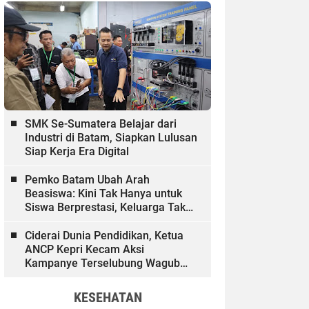
SMK Se-Sumatera Belajar dari
Industri di Batam, Siapkan Lulusan
Siap Kerja Era Digital
Pemko Batam Ubah Arah
Beasiswa: Kini Tak Hanya untuk
Siswa Berprestasi, Keluarga Tak
Mampu dan Hinterland Ikut
Dibiayai
Ciderai Dunia Pendidikan, Ketua
ANCP Kepri Kecam Aksi
Kampanye Terselubung Wagub
Kepri
KESEHATAN