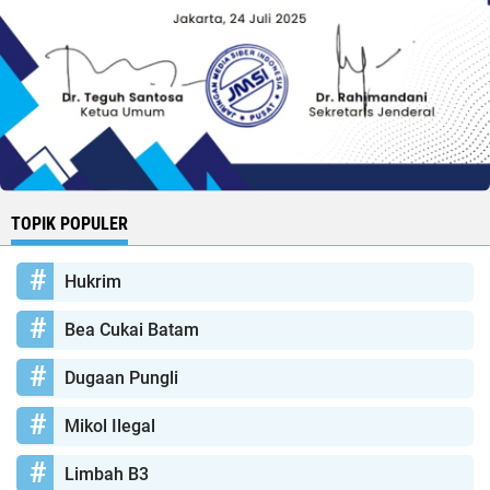
TOPIK POPULER
Hukrim
Bea Cukai Batam
Dugaan Pungli
Mikol Ilegal
Limbah B3