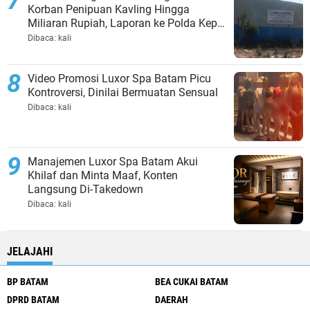
Korban Penipuan Kavling Hingga
Miliaran Rupiah, Laporan ke Polda Kepri
Jalan di Tempat?
Dibaca:
kali
Video Promosi Luxor Spa Batam Picu
Kontroversi, Dinilai Bermuatan Sensual
Dibaca:
kali
Manajemen Luxor Spa Batam Akui
Khilaf dan Minta Maaf, Konten
Langsung Di-Takedown
Dibaca:
kali
JELAJAHI
BP BATAM
BEA CUKAI BATAM
DPRD BATAM
DAERAH