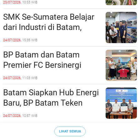
25/07/2026,
10:53 WIB
Rekayasa Lalu Lintasnya
SMK Se-Sumatera Belajar
dari Industri di Batam,
Siapkan Lulusan Siap Kerja
24/07/2026,
15:35 WIB
Era Digital
BP Batam dan Batam
Premier FC Bersinergi
Cetak Generasi Emas
24/07/2026,
11:03 WIB
Sepak Bola Kepri
Batam Siapkan Hub Energi
Baru, BP Batam Teken
Kesepakatan Strategis
24/07/2026,
10:57 WIB
dengan Panbil Group dan
PLN Batam
LIHAT SEMUA