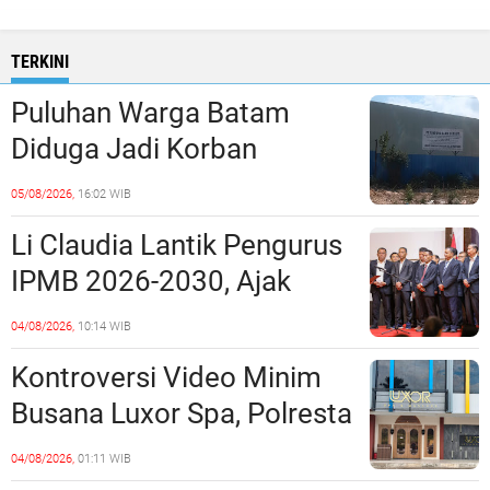
TERKINI
Puluhan Warga Batam
Diduga Jadi Korban
Penipuan Kavling Hingga
05/08/2026,
16:02 WIB
Miliaran Rupiah, Laporan ke
Li Claudia Lantik Pengurus
Polda Kepri Jalan di
IPMB 2026-2030, Ajak
Tempat?
Perkuat Kerukunan dan
04/08/2026,
10:14 WIB
Sinergi dengan Pemko
Kontroversi Video Minim
Batam
Busana Luxor Spa, Polresta
Barelang Usut Tuntas
04/08/2026,
01:11 WIB
Unsur Pelanggaran Hukum