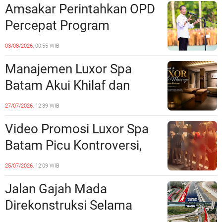
Amsakar Perintahkan OPD
Percepat Program
Prioritas, Targetkan
03/08/2026,
00:55 WIB
Realisasi Pembangunan
Manajemen Luxor Spa
Lampaui 50 Persen
Batam Akui Khilaf dan
Minta Maaf, Konten
27/07/2026,
12:39 WIB
Langsung Di-Takedown
Video Promosi Luxor Spa
Batam Picu Kontroversi,
Dinilai Bermuatan Sensual
25/07/2026,
12:09 WIB
Jalan Gajah Mada
Direkonstruksi Selama
Empat Minggu, Ini Skema