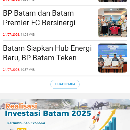
Era Digital
BP Batam dan Batam
Premier FC Bersinergi
Cetak Generasi Emas
24/07/2026,
11:03 WIB
Sepak Bola Kepri
Batam Siapkan Hub Energi
Baru, BP Batam Teken
Kesepakatan Strategis
24/07/2026,
10:57 WIB
dengan Panbil Group dan
PLN Batam
LIHAT SEMUA