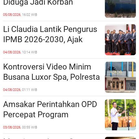
Diduga Jadi Korban
Penipuan Kavling Hingga
05/08/2026,
16:02 WIB
Miliaran Rupiah, Laporan ke
Li Claudia Lantik Pengurus
Polda Kepri Jalan di
IPMB 2026-2030, Ajak
Tempat?
Perkuat Kerukunan dan
04/08/2026,
10:14 WIB
Sinergi dengan Pemko
Kontroversi Video Minim
Batam
Busana Luxor Spa, Polresta
Barelang Usut Tuntas
04/08/2026,
01:11 WIB
Unsur Pelanggaran Hukum
Amsakar Perintahkan OPD
Percepat Program
Prioritas, Targetkan
03/08/2026,
00:55 WIB
Realisasi Pembangunan