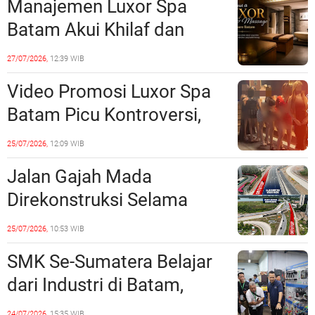
Manajemen Luxor Spa
Lampaui 50 Persen
Batam Akui Khilaf dan
Minta Maaf, Konten
27/07/2026,
12:39 WIB
Langsung Di-Takedown
Video Promosi Luxor Spa
Batam Picu Kontroversi,
Dinilai Bermuatan Sensual
25/07/2026,
12:09 WIB
Jalan Gajah Mada
Direkonstruksi Selama
Empat Minggu, Ini Skema
25/07/2026,
10:53 WIB
Rekayasa Lalu Lintasnya
SMK Se-Sumatera Belajar
dari Industri di Batam,
Siapkan Lulusan Siap Kerja
24/07/2026,
15:35 WIB