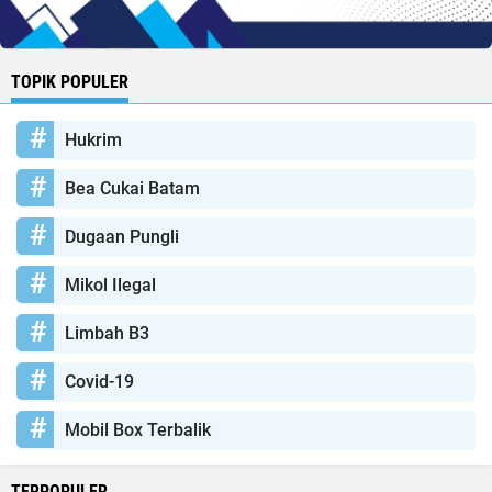
TOPIK POPULER
Hukrim
Bea Cukai Batam
Dugaan Pungli
Mikol Ilegal
Limbah B3
Covid-19
Mobil Box Terbalik
TERPOPULER