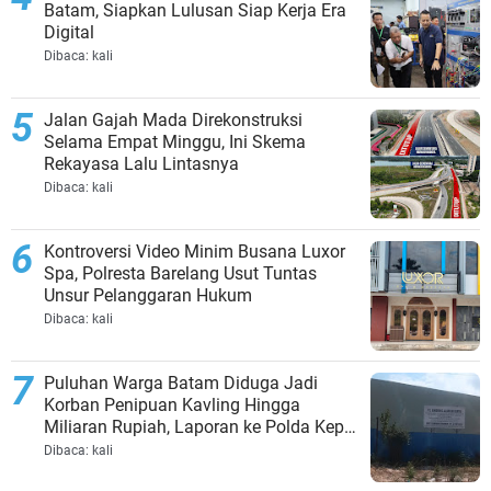
Batam, Siapkan Lulusan Siap Kerja Era
Digital
Dibaca:
kali
Jalan Gajah Mada Direkonstruksi
Selama Empat Minggu, Ini Skema
Rekayasa Lalu Lintasnya
Dibaca:
kali
Kontroversi Video Minim Busana Luxor
Spa, Polresta Barelang Usut Tuntas
Unsur Pelanggaran Hukum
Dibaca:
kali
Puluhan Warga Batam Diduga Jadi
Korban Penipuan Kavling Hingga
Miliaran Rupiah, Laporan ke Polda Kepri
Jalan di Tempat?
Dibaca:
kali