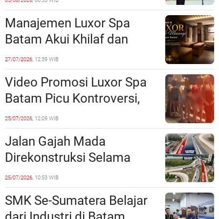
03/08/2026,
00:55 WIB
Realisasi Pembangunan
Manajemen Luxor Spa
Lampaui 50 Persen
Batam Akui Khilaf dan
Minta Maaf, Konten
27/07/2026,
12:39 WIB
Langsung Di-Takedown
Video Promosi Luxor Spa
Batam Picu Kontroversi,
Dinilai Bermuatan Sensual
25/07/2026,
12:09 WIB
Jalan Gajah Mada
Direkonstruksi Selama
Empat Minggu, Ini Skema
25/07/2026,
10:53 WIB
Rekayasa Lalu Lintasnya
SMK Se-Sumatera Belajar
dari Industri di Batam,