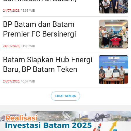
Siapkan Lulusan Siap Kerja
24/07/2026,
15:35 WIB
Era Digital
BP Batam dan Batam
Premier FC Bersinergi
Cetak Generasi Emas
24/07/2026,
11:03 WIB
Sepak Bola Kepri
Batam Siapkan Hub Energi
Baru, BP Batam Teken
Kesepakatan Strategis
24/07/2026,
10:57 WIB
dengan Panbil Group dan
PLN Batam
LIHAT SEMUA