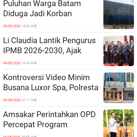
Puluhan Warga Batam
Diduga Jadi Korban
Penipuan Kavling Hingga
05/08/2026,
16:02 WIB
Miliaran Rupiah, Laporan ke
Li Claudia Lantik Pengurus
Polda Kepri Jalan di
IPMB 2026-2030, Ajak
Tempat?
Perkuat Kerukunan dan
04/08/2026,
10:14 WIB
Sinergi dengan Pemko
Kontroversi Video Minim
Batam
Busana Luxor Spa, Polresta
Barelang Usut Tuntas
04/08/2026,
01:11 WIB
Unsur Pelanggaran Hukum
Amsakar Perintahkan OPD
Percepat Program
Prioritas, Targetkan