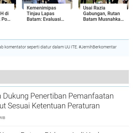
Kemenimipas
Usai Razia
H di
Tinjau Lapas
Gabungan, Rutan
 Pos
Batam: Evaluasi
Batam Musnahkan
s
Program
Barang Bukti
Akselerasi dan
Temuan Sajam
Pembinaan
Rakitan
Kemandirian
 komentator seperti diatur dalam UU ITE. #JernihBerkomentar
Rutan Batam Razia Gabungan Bersama APH, Cegah Peredaran Narkoba dan Penggunaan Handphone
 Dukung Penertiban Pemanfaatan
t Sesuai Ketentuan Peraturan
g-undangan
WIB