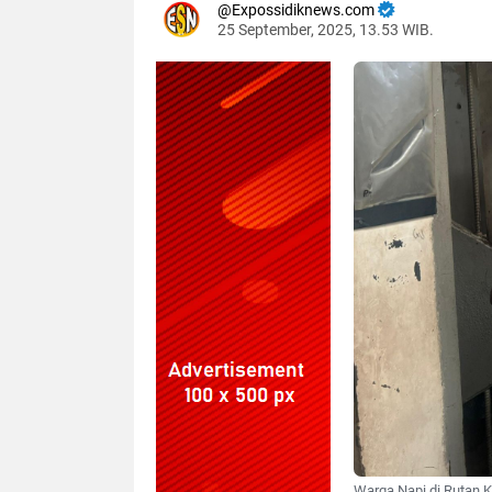
Expossidiknews.com
25 September, 2025, 13.53 WIB.
Dibaca:
k
Warga Napi di Rutan Ke