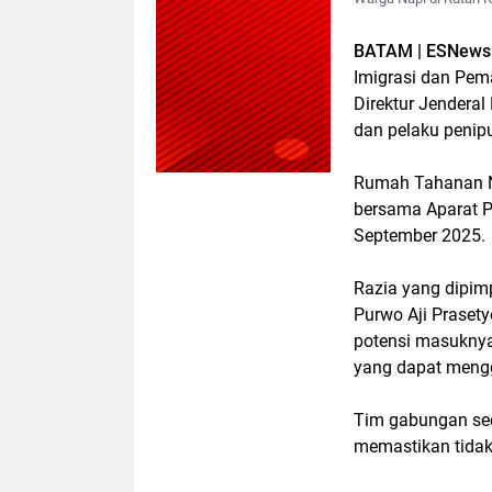
BATAM | ESNews
Imigrasi dan Pem
Direktur Jendera
dan pelaku penipu
Rumah Tahanan N
bersama Aparat 
September 2025.
Razia yang dipim
Purwo Aji Praset
potensi masuknya
yang dapat mengg
Tim gabungan sec
memastikan tidak