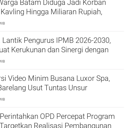
Warga Batam Diduga Jadi Korban
Kavling Hingga Miliaran Rupiah,
e Polda Kepri Jalan di Tempat?
WIB
a Lantik Pengurus IPMB 2026-2030,
uat Kerukunan dan Sinergi dengan
atam
WIB
si Video Minim Busana Luxor Spa,
Barelang Usut Tuntas Unsur
ran Hukum
WIB
Perintahkan OPD Percepat Program
, Targetkan Realisasi Pembangunan