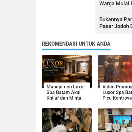
Warga Mulai 
Bukannya Pani
Pasar Jodoh D
REKOMENDASI UNTUK ANDA
Manajemen Luxor
Video Promos
Spa Batam Akui
Luxor Spa Ba
Khilaf dan Minta
Picu Kontrove
Maaf, Konten
Dinilai Bermu
Langsung Di-
Sensual
Takedown