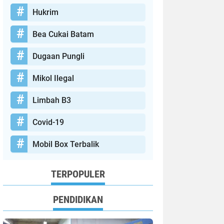
Hukrim
Bea Cukai Batam
Dugaan Pungli
Mikol Ilegal
Limbah B3
Covid-19
Mobil Box Terbalik
TERPOPULER
PENDIDIKAN