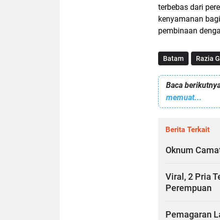
terbebas dari pe
kenyamanan bagi 
pembinaan denga
Batam
Razia 
Baca berikutnya
memuat...
Berita Terkait
Oknum Camat d
Viral, 2 Pria
Perempuan
Pemagaran La