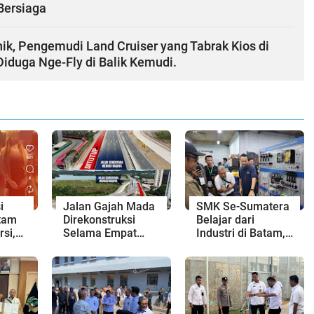
Bersiaga
k, Pengemudi Land Cruiser yang Tabrak Kios di
iduga Nge-Fly di Balik Kemudi.
i
Jalan Gajah Mada
SMK Se-Sumatera
tam
Direkonstruksi
Belajar dari
rsi,
Selama Empat
Industri di Batam,
atan
Minggu, Ini Skema
Siapkan Lulusan
Rekayasa Lalu
Siap Kerja Era
Lintasnya
Digital