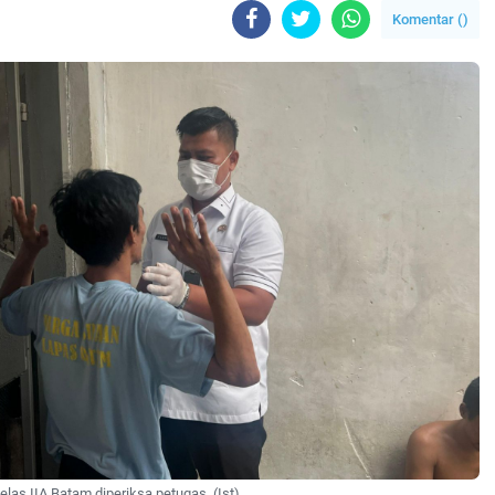
Komentar (
)
ali
las IIA Batam diperiksa petugas. (Ist)