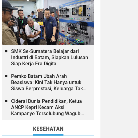
SMK Se-Sumatera Belajar dari
Industri di Batam, Siapkan Lulusan
Siap Kerja Era Digital
Pemko Batam Ubah Arah
Beasiswa: Kini Tak Hanya untuk
Siswa Berprestasi, Keluarga Tak
Mampu dan Hinterland Ikut
Dibiayai
Ciderai Dunia Pendidikan, Ketua
ANCP Kepri Kecam Aksi
Kampanye Terselubung Wagub
Kepri
KESEHATAN