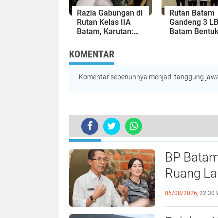
Razia Gabungan di
Rutan Batam
Rutan Kelas IIA
Gandeng 3 LB
Batam, Karutan:
Batam Bentuk
Wujudkan
Bankum Grati
Keamanan dan
untuk Warga
KOMENTAR
Ketertiban
Binaan
Komentar sepenuhnya menjadi tanggung jawab
TERKINI
BP Batam
Ruang Lau
Perundan
06/08/2026,
22:30 