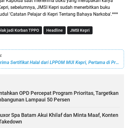
 ujar Kapolda saat menerima buku yang merupakan karya
Kepri, sebelumnya, JMSI Kepri sudah menerbitkan buku
dul 'Catatan Pelajar di Kepri Tentang Bahaya Narkoba'.***
lak jadi Korban TPPO
Headline
JMSI Kepri
:
RSBP Batam Terima Sertifikat Halal dari LPPOM MUI Kepri, Pertama di Provinsi Kepulauan Riau
ntahkan OPD Percepat Program Prioritas, Targetkan
mbangunan Lampaui 50 Persen
xor Spa Batam Akui Khilaf dan Minta Maaf, Konten
-Takedown