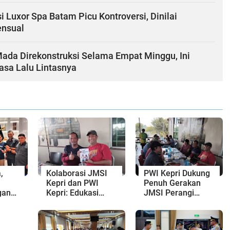
 Luxor Spa Batam Picu Kontroversi, Dinilai
ensual
Mada Direkonstruksi Selama Empat Minggu, Ini
sa Lalu Lintasnya
,
Kolaborasi JMSI
PWI Kepri Dukung
Kepri dan PWI
Penuh Gerakan
gan
Kepri: Edukasi
JMSI Perangi
i
Pelajar, Ciptakan
TPPO Dikalangan
Sekolah Bebas
Pelajar
dari Kriminalitas