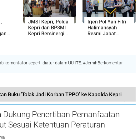
,
JMSI Kepri, Polda
Irjen Pol Yan Fitri
Kepri dan BP3MI
Halimansyah
gan
Kepri Bersinergi
Resmi Jabat
I
Bentengi Pelajar di
Kapolda Kepri
Batam dari Bahaya
TPPO
 komentator seperti diatur dalam UU ITE. #JernihBerkomentar
an Buku 'Tolak Jadi Korban TPPO' ke Kapolda Kepri
 Dukung Penertiban Pemanfaatan
t Sesuai Ketentuan Peraturan
g-undangan
WIB