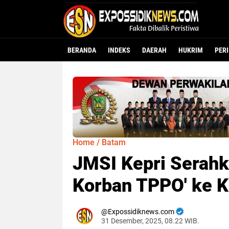
BERANDA
INDEKS
DAERAH
HUKRIM
PER
Home
/
Batam
JMSI Kepri Serahk
Korban TPPO' ke K
Expossidiknews.com
31 Desember, 2025, 08.22 WIB.
Dibaca:
ka