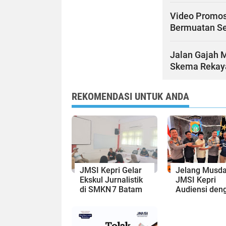
Video Promosi
Bermuatan S
Jalan Gajah 
Skema Rekaya
REKOMENDASI UNTUK ANDA
JMSI Kepri Gelar
Jelang Musda
Ekskul Jurnalistik
JMSI Kepri
di SMKN 7 Batam
Audiensi den
Kapolda Kepr