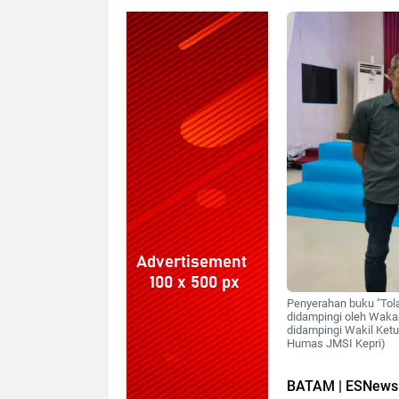
Penyerahan buku "Tola
didampingi oleh Wakap
didampingi Wakil Ketu
Humas JMSI Kepri)
BATAM | ESNews