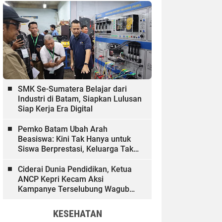
SMK Se-Sumatera Belajar dari
Industri di Batam, Siapkan Lulusan
Siap Kerja Era Digital
Pemko Batam Ubah Arah
Beasiswa: Kini Tak Hanya untuk
Siswa Berprestasi, Keluarga Tak
Mampu dan Hinterland Ikut
Dibiayai
Ciderai Dunia Pendidikan, Ketua
ANCP Kepri Kecam Aksi
Kampanye Terselubung Wagub
Kepri
KESEHATAN