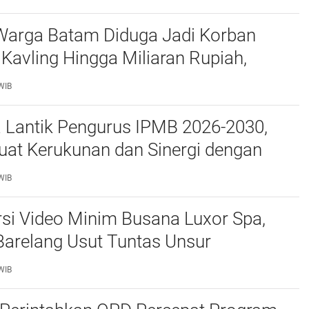
Warga Batam Diduga Jadi Korban
Kavling Hingga Miliaran Rupiah,
e Polda Kepri Jalan di Tempat?
WIB
a Lantik Pengurus IPMB 2026-2030,
uat Kerukunan dan Sinergi dengan
atam
WIB
si Video Minim Busana Luxor Spa,
Barelang Usut Tuntas Unsur
ran Hukum
WIB