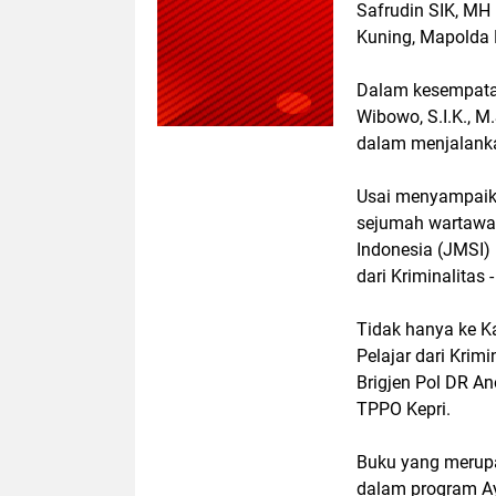
Safrudin SIK, MH
Kuning, Mapolda 
Dalam kesempatan
Wibowo, S.I.K., M
dalam menjalank
Usai menyampaika
sejumah wartawan
Indonesia (JMSI)
dari Kriminalitas
Tidak hanya ke K
Pelajar dari Krim
Brigjen Pol DR A
TPPO Kepri.
Buku yang merupa
dalam program Ayo