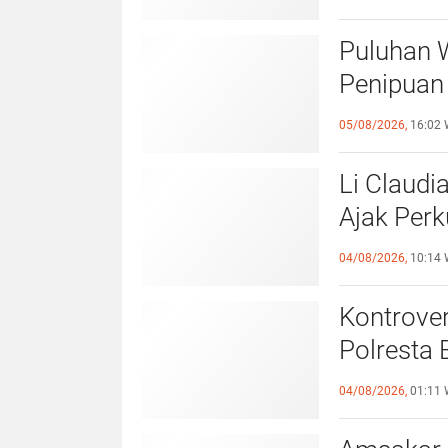
Puluhan 
Penipuan 
Laporan k
05/08/2026,
16:02 
Li Claudi
Ajak Perk
Pemko B
04/08/2026,
10:14 
Kontrover
Polresta 
Pelangga
04/08/2026,
01:11 