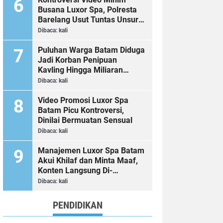
Busana Luxor Spa, Polresta
Barelang Usut Tuntas Unsur
Pelanggaran Hukum
Dibaca:
kali
Puluhan Warga Batam Diduga
Jadi Korban Penipuan
Kavling Hingga Miliaran
Rupiah, Laporan ke Polda
Dibaca:
kali
Kepri Jalan di Tempat?
Video Promosi Luxor Spa
Batam Picu Kontroversi,
Dinilai Bermuatan Sensual
Dibaca:
kali
Manajemen Luxor Spa Batam
Akui Khilaf dan Minta Maaf,
Konten Langsung Di-
Takedown
Dibaca:
kali
PENDIDIKAN