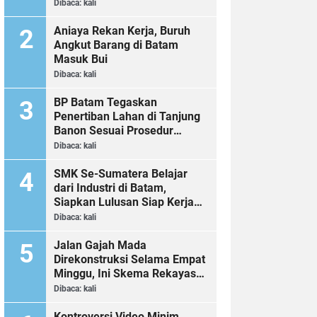
Dibaca:
kali
Aniaya Rekan Kerja, Buruh
Angkut Barang di Batam
Masuk Bui
Dibaca:
kali
BP Batam Tegaskan
Penertiban Lahan di Tanjung
Banon Sesuai Prosedur
Hukum
Dibaca:
kali
SMK Se-Sumatera Belajar
dari Industri di Batam,
Siapkan Lulusan Siap Kerja
Era Digital
Dibaca:
kali
Jalan Gajah Mada
Direkonstruksi Selama Empat
Minggu, Ini Skema Rekayasa
Lalu Lintasnya
Dibaca:
kali
Kontroversi Video Minim