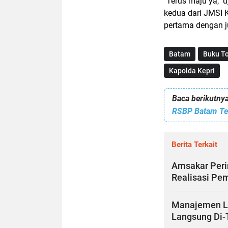
"Terus maju ya,"
kedua dari JMSI 
pertama dengan ju
Batam
Buku To
Kapolda Kepri
Baca berikutnya
Berita Terkait
Amsakar Peri
Realisasi Pe
Manajemen Lu
Langsung Di