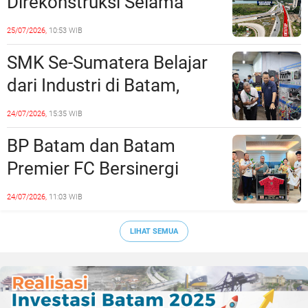
Direkonstruksi Selama
Empat Minggu, Ini Skema
25/07/2026,
10:53 WIB
Rekayasa Lalu Lintasnya
SMK Se-Sumatera Belajar
dari Industri di Batam,
Siapkan Lulusan Siap Kerja
24/07/2026,
15:35 WIB
Era Digital
BP Batam dan Batam
Premier FC Bersinergi
Cetak Generasi Emas
24/07/2026,
11:03 WIB
Sepak Bola Kepri
LIHAT SEMUA