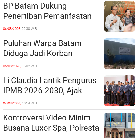
BP Batam Dukung
Penertiban Pemanfaatan
Ruang Laut Sesuai
06/08/2026,
22:30 WIB
Ketentuan Peraturan
Puluhan Warga Batam
Perundang-undangan
Diduga Jadi Korban
Penipuan Kavling Hingga
05/08/2026,
16:02 WIB
Miliaran Rupiah, Laporan ke
Li Claudia Lantik Pengurus
Polda Kepri Jalan di
IPMB 2026-2030, Ajak
Tempat?
Perkuat Kerukunan dan
04/08/2026,
10:14 WIB
Sinergi dengan Pemko
Kontroversi Video Minim
Batam
Busana Luxor Spa, Polresta