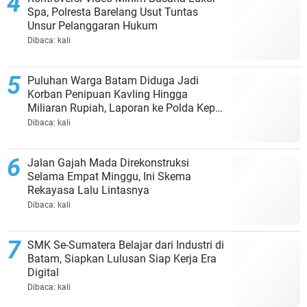
Spa, Polresta Barelang Usut Tuntas
Unsur Pelanggaran Hukum
Dibaca:
kali
Puluhan Warga Batam Diduga Jadi
Korban Penipuan Kavling Hingga
Miliaran Rupiah, Laporan ke Polda Kepri
Jalan di Tempat?
Dibaca:
kali
Jalan Gajah Mada Direkonstruksi
Selama Empat Minggu, Ini Skema
Rekayasa Lalu Lintasnya
Dibaca:
kali
SMK Se-Sumatera Belajar dari Industri di
Batam, Siapkan Lulusan Siap Kerja Era
Digital
Dibaca:
kali