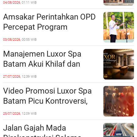
Barelang Usut Tuntas
04/08/2026,
01:11 WIB
Unsur Pelanggaran Hukum
Amsakar Perintahkan OPD
Percepat Program
Prioritas, Targetkan
03/08/2026,
00:55 WIB
Realisasi Pembangunan
Manajemen Luxor Spa
Lampaui 50 Persen
Batam Akui Khilaf dan
Minta Maaf, Konten
27/07/2026,
12:39 WIB
Langsung Di-Takedown
Video Promosi Luxor Spa
Batam Picu Kontroversi,
Dinilai Bermuatan Sensual
25/07/2026,
12:09 WIB
Jalan Gajah Mada