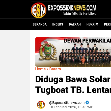
BERANDA
INDEKS
DAERAH
HUKRIM
PER
Home
/
Batam
Diduga Bawa Solar 
Tugboat TB. Lenta
Expossidiknews.com
10 Februari, 2026, 13.43 WIB.
Dibaca:
kali