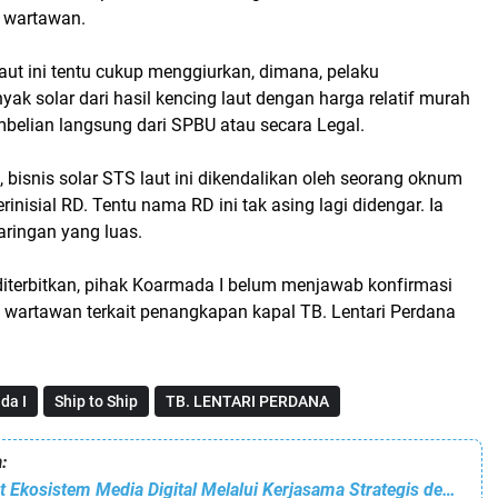
r wartawan.
laut ini tentu cukup menggiurkan, dimana, pelaku
k solar dari hasil kencing laut dengan harga relatif murah
belian langsung dari SPBU atau secara Legal.
, bisnis solar STS laut ini dikendalikan oleh seorang oknum
rinisial RD. Tentu nama RD ini tak asing lagi didengar. Ia
jaringan yang luas.
 diterbitkan, pihak Koarmada I belum menjawab konfirmasi
 wartawan terkait penangkapan kapal TB. Lentari Perdana
da I
Ship to Ship
TB. LENTARI PERDANA
:
USAHID Perkuat Ekosistem Media Digital Melalui Kerjasama Strategis dengan JMSI dalam Publikasi dan Pemasaran