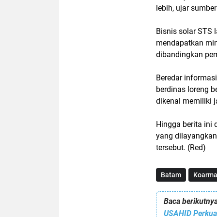
lebih, ujar sumbe
Bisnis solar STS 
mendapatkan minya
dibandingkan pem
Beredar informasi
berdinas loreng be
dikenal memiliki 
Hingga berita ini
yang dilayangkan
tersebut. (Red)
Batam
Koarma
Baca berikutnya