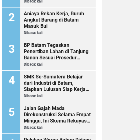
Dibaca:
kali
Aniaya Rekan Kerja, Buruh
Angkut Barang di Batam
Masuk Bui
Dibaca:
kali
BP Batam Tegaskan
Penertiban Lahan di Tanjung
Banon Sesuai Prosedur
Hukum
Dibaca:
kali
SMK Se-Sumatera Belajar
dari Industri di Batam,
Siapkan Lulusan Siap Kerja
Era Digital
Dibaca:
kali
Jalan Gajah Mada
Direkonstruksi Selama Empat
Minggu, Ini Skema Rekayasa
Lalu Lintasnya
Dibaca:
kali
Puluhan Warga Batam Diduga