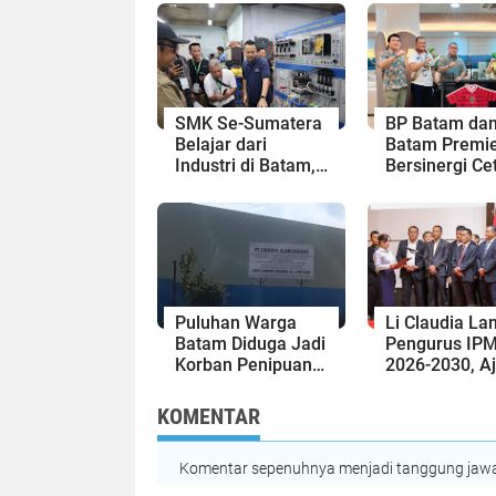
SMK Se-Sumatera
BP Batam da
Belajar dari
Batam Premie
Industri di Batam,
Bersinergi Ce
Siapkan Lulusan
Generasi Em
Siap Kerja Era
Sepak Bola Ke
Digital
Puluhan Warga
Li Claudia Lan
Batam Diduga Jadi
Pengurus IP
Korban Penipuan
2026-2030, A
Kavling Hingga
Perkuat Keru
Miliaran Rupiah,
dan Sinergi
KOMENTAR
Laporan ke Polda
dengan Pemk
Kepri Jalan di
Batam
Tempat?
Komentar sepenuhnya menjadi tanggung jawab