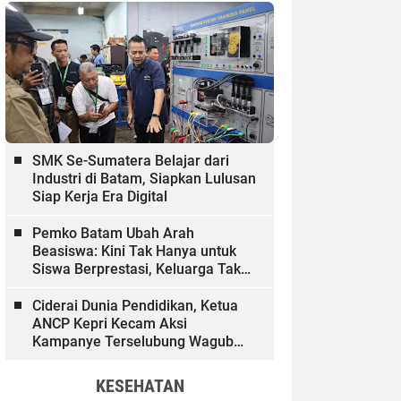
SMK Se-Sumatera Belajar dari
Industri di Batam, Siapkan Lulusan
Siap Kerja Era Digital
Pemko Batam Ubah Arah
Beasiswa: Kini Tak Hanya untuk
Siswa Berprestasi, Keluarga Tak
Mampu dan Hinterland Ikut
Dibiayai
Ciderai Dunia Pendidikan, Ketua
ANCP Kepri Kecam Aksi
Kampanye Terselubung Wagub
Kepri
KESEHATAN