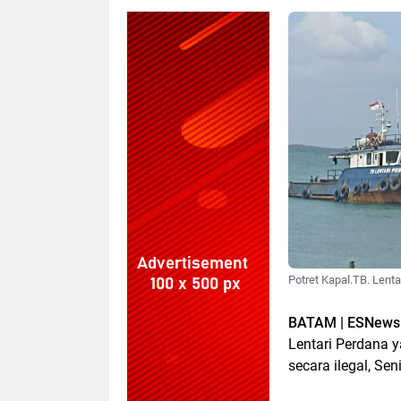
Potret Kapal.TB. Lenta
BATAM | ESNews
Lentari Perdana 
secara ilegal, Sen