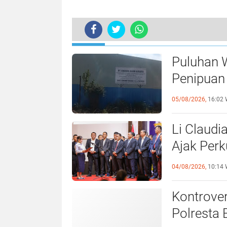
TERKINI
Diduga Bawa Solar Hasil STS Laut,
Puluhan 
Penipuan 
Laporan k
05/08/2026,
16:02 
Li Claudi
Ajak Perk
Pemko B
04/08/2026,
10:14 
Kontrover
Polresta 