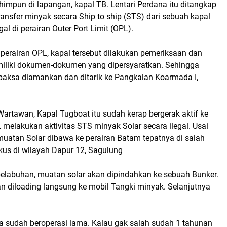
himpun di lapangan, kapal TB. Lentari Perdana itu ditangkap
ansfer minyak secara Ship to ship (STS) dari sebuah kapal
gal di perairan Outer Port Limit (OPL).
i perairan OPL, kapal tersebut dilakukan pemeriksaan dan
emiliki dokumen-dokumen yang dipersyaratkan. Sehingga
rpaksa diamankan dan ditarik ke Pangkalan Koarmada I,
artawan, Kapal Tugboat itu sudah kerap bergerak aktif ke
 melakukan aktivitas STS minyak Solar secara ilegal. Usai
uatan Solar dibawa ke perairan Batam tepatnya di salah
kus di wilayah Dapur 12, Sagulung
elabuhan, muatan solar akan dipindahkan ke sebuah Bunker.
n diloading langsung ke mobil Tangki minyak. Selanjutnya
a sudah beroperasi lama. Kalau gak salah sudah 1 tahunan