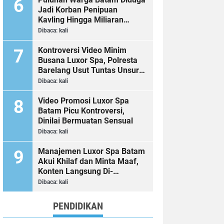
Jadi Korban Penipuan
Kavling Hingga Miliaran
Rupiah, Laporan ke Polda
Dibaca:
kali
Kepri Jalan di Tempat?
Kontroversi Video Minim
Busana Luxor Spa, Polresta
Barelang Usut Tuntas Unsur
Pelanggaran Hukum
Dibaca:
kali
Video Promosi Luxor Spa
Batam Picu Kontroversi,
Dinilai Bermuatan Sensual
Dibaca:
kali
Manajemen Luxor Spa Batam
Akui Khilaf dan Minta Maaf,
Konten Langsung Di-
Takedown
Dibaca:
kali
PENDIDIKAN