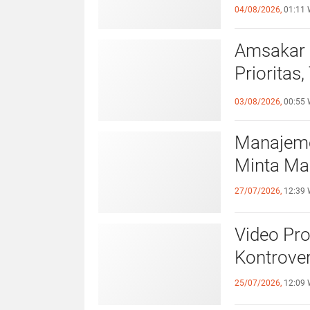
Pelangga
04/08/2026,
01:11 
Amsakar 
Prioritas
Lampaui 
03/08/2026,
00:55 
Manajeme
Minta Ma
27/07/2026,
12:39 
Video Pr
Kontrover
25/07/2026,
12:09 