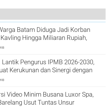
 Kapal Tugboat TB. Lentari Perdana Diamankan
Warga Batam Diduga Jadi Korban
Kavling Hingga Miliaran Rupiah,
e Polda Kepri Jalan di Tempat?
WIB
a Lantik Pengurus IPMB 2026-2030,
uat Kerukunan dan Sinergi dengan
atam
WIB
si Video Minim Busana Luxor Spa,
Barelang Usut Tuntas Unsur