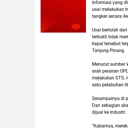
Informasi yang di
usai melakukan tr
tangker secara ile
Usai bertolak dar
terbukti tidak m
kapal tersebut te
Tanjung Pinang.
Menurut sumber W
arah perairan OPL
melakukan STS, m
satu pelabuhan ti
Sesampainya di p
Dan sebagian aka
dijual ke industri.
“Kabarnya, merek