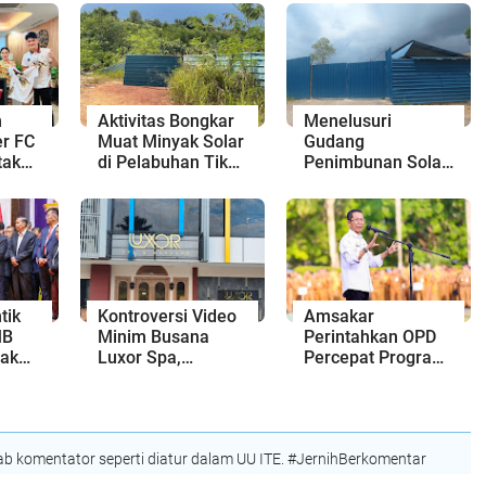
n
Aktivitas Bongkar
Menelusuri
r FC
Muat Minyak Solar
Gudang
tak
di Pelabuhan Tikus
Penimbunan Solar
as
Botania, Ilegal?
Ilegal di Sudut
pri
Kota Batam, Ada 4
Titik?
tik
Kontroversi Video
Amsakar
MB
Minim Busana
Perintahkan OPD
jak
Luxor Spa,
Percepat Program
kunan
Polresta Barelang
Prioritas,
Usut Tuntas Unsur
Targetkan
o
Pelanggaran
Realisasi
Hukum
Pembangunan
 komentator seperti diatur dalam UU ITE. #JernihBerkomentar
Lampaui 50
Persen