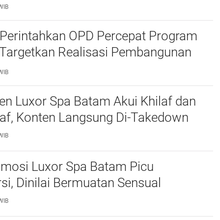
ran Hukum
WIB
Perintahkan OPD Percepat Program
, Targetkan Realisasi Pembangunan
50 Persen
WIB
n Luxor Spa Batam Akui Khilaf dan
af, Konten Langsung Di-Takedown
WIB
omosi Luxor Spa Batam Picu
si, Dinilai Bermuatan Sensual
WIB