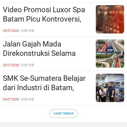
Langsung Di-Takedown
Video Promosi Luxor Spa
Batam Picu Kontroversi,
Dinilai Bermuatan Sensual
25/07/2026,
12:09 WIB
Jalan Gajah Mada
Direkonstruksi Selama
Empat Minggu, Ini Skema
25/07/2026,
10:53 WIB
Rekayasa Lalu Lintasnya
SMK Se-Sumatera Belajar
dari Industri di Batam,
Siapkan Lulusan Siap Kerja
24/07/2026,
15:35 WIB
Era Digital
LIHAT SEMUA