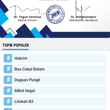
TOPIK POPULER
Hukrim
Bea Cukai Batam
Dugaan Pungli
Mikol Ilegal
Limbah B3