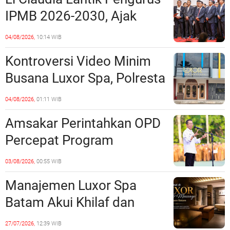
Polda Kepri Jalan di
IPMB 2026-2030, Ajak
Tempat?
Perkuat Kerukunan dan
04/08/2026,
10:14 WIB
Sinergi dengan Pemko
Kontroversi Video Minim
Batam
Busana Luxor Spa, Polresta
Barelang Usut Tuntas
04/08/2026,
01:11 WIB
Unsur Pelanggaran Hukum
Amsakar Perintahkan OPD
Percepat Program
Prioritas, Targetkan
03/08/2026,
00:55 WIB
Realisasi Pembangunan
Manajemen Luxor Spa
Lampaui 50 Persen
Batam Akui Khilaf dan
Minta Maaf, Konten
27/07/2026,
12:39 WIB