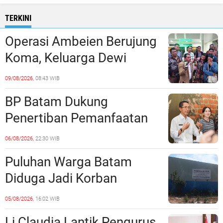
TERKINI
Operasi Ambeien Berujung
Koma, Keluarga Dewi
Sartika Polisikan RS Awal
09/08/2026,
08:43 WIB
Bros Botania
BP Batam Dukung
Penertiban Pemanfaatan
Ruang Laut Sesuai
06/08/2026,
22:30 WIB
Ketentuan Peraturan
Puluhan Warga Batam
Perundang-undangan
Diduga Jadi Korban
Penipuan Kavling Hingga
05/08/2026,
16:02 WIB
Miliaran Rupiah, Laporan ke
Li Claudia Lantik Pengurus