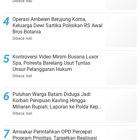
Dibaca:
kali
Operasi Ambeien Berujung Koma,
Keluarga Dewi Sartika Polisikan RS Awal
Bros Botania
Dibaca:
kali
Kontroversi Video Minim Busana Luxor
Spa, Polresta Barelang Usut Tuntas
Unsur Pelanggaran Hukum
Dibaca:
kali
Puluhan Warga Batam Diduga Jadi
Korban Penipuan Kavling Hingga
Miliaran Rupiah, Laporan ke Polda Kepri
Jalan di Tempat?
Dibaca:
kali
Amsakar Perintahkan OPD Percepat
Program Prioritas, Targetkan Realisasi