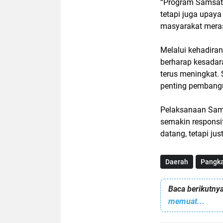
“Program Samsat 
tetapi juga upay
masyarakat meras
Melalui kehadiran
berharap kesada
terus meningkat.
penting pembang
Pelaksanaan Saml
semakin responsi
datang, tetapi jus
Daerah
Pangka
Baca berikutnya
memuat...