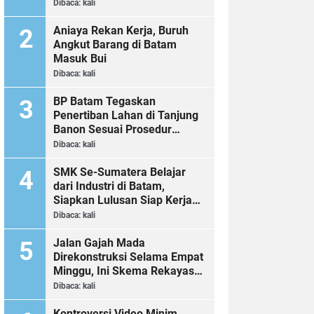
Dibaca:
kali
Aniaya Rekan Kerja, Buruh
Angkut Barang di Batam
Masuk Bui
Dibaca:
kali
BP Batam Tegaskan
Penertiban Lahan di Tanjung
Banon Sesuai Prosedur
Hukum
Dibaca:
kali
SMK Se-Sumatera Belajar
dari Industri di Batam,
Siapkan Lulusan Siap Kerja
Era Digital
Dibaca:
kali
Jalan Gajah Mada
Direkonstruksi Selama Empat
Minggu, Ini Skema Rekayasa
Lalu Lintasnya
Dibaca:
kali
Kontroversi Video Minim