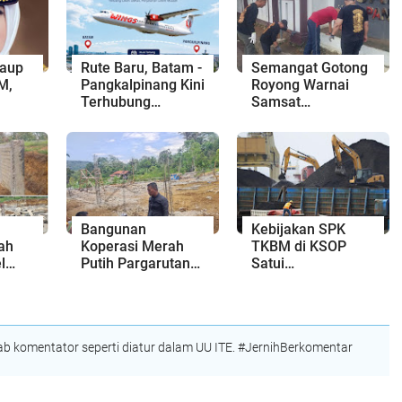
Raup
Rute Baru, Batam -
Semangat Gotong
M,
Pangkalpinang Kini
Royong Warnai
Terhubung
Samsat
vensi
Penerbangan
Pangkalpinang,
Langsung
Wujudkan
PT
Pelayanan Publik
ada
yang Bersih dan
Nyaman
Bangunan
Kebijakan SPK
ah
Koperasi Merah
TKBM di KSOP
l
Putih Pargarutan
Satui
ksa,
Jae Dibongkar
Dipertanyakan,
oyek
Paksa
Pengguna Jasa
Minta Kemenhub
Turun Tangan
 komentator seperti diatur dalam UU ITE. #JernihBerkomentar