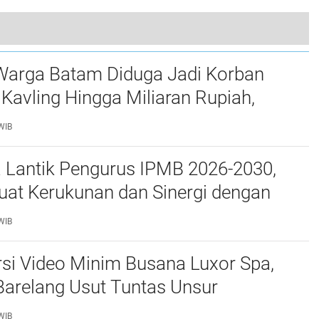
 Keliling di Taman Dealova Disertai Hadiah Menarik
Warga Batam Diduga Jadi Korban
Kavling Hingga Miliaran Rupiah,
e Polda Kepri Jalan di Tempat?
WIB
a Lantik Pengurus IPMB 2026-2030,
uat Kerukunan dan Sinergi dengan
atam
WIB
si Video Minim Busana Luxor Spa,
Barelang Usut Tuntas Unsur
ran Hukum
WIB