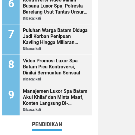
Busana Luxor Spa, Polresta
Barelang Usut Tuntas Unsur
Pelanggaran Hukum
Dibaca:
kali
Puluhan Warga Batam Diduga
Jadi Korban Penipuan
Kavling Hingga Miliaran
Rupiah, Laporan ke Polda
Dibaca:
kali
Kepri Jalan di Tempat?
Video Promosi Luxor Spa
Batam Picu Kontroversi,
Dinilai Bermuatan Sensual
Dibaca:
kali
Manajemen Luxor Spa Batam
Akui Khilaf dan Minta Maaf,
Konten Langsung Di-
Takedown
Dibaca:
kali
PENDIDIKAN