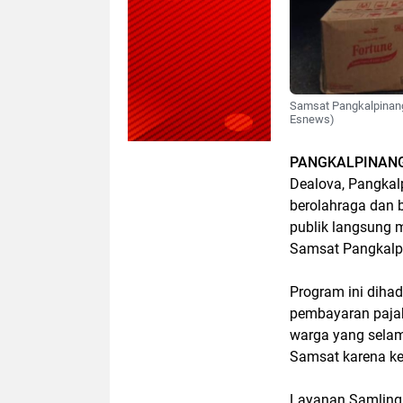
Samsat Pangkalpinang 
Esnews)
PANGKALPINANG 
Dealova, Pangkal
berolahraga dan b
publik langsung m
Samsat Pangkalpi
Program ini diha
pembayaran pajak
warga yang selama
Samsat karena ke
Layanan Samling 