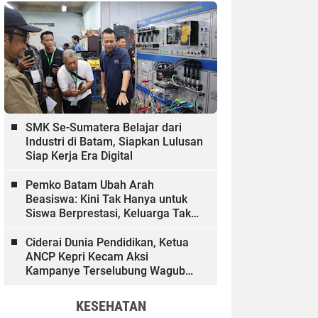
SMK Se-Sumatera Belajar dari
Industri di Batam, Siapkan Lulusan
Siap Kerja Era Digital
Pemko Batam Ubah Arah
Beasiswa: Kini Tak Hanya untuk
Siswa Berprestasi, Keluarga Tak
Mampu dan Hinterland Ikut
Dibiayai
Ciderai Dunia Pendidikan, Ketua
ANCP Kepri Kecam Aksi
Kampanye Terselubung Wagub
Kepri
KESEHATAN