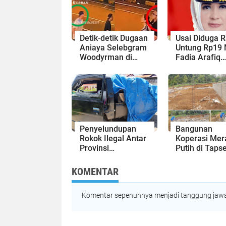
Detik-detik Dugaan
Usai Diduga 
Aniaya Selebgram
Untung Rp19 
Woodyrman ⁠di
Fadia Arafiq
Blok M Jaksel:
Disebut Inter
Cekcok yang
Pekerja
Berujung
Outsourcing 
Hantaman Botol
RNB saat Pilk
Kaca
Pekalongan
Penyelundupan
Bangunan
Rokok Ilegal Antar
Koperasi Mer
Provinsi
Putih di Tapse
Terbongkar, Polres
Dibongkar Pa
Padangsidimpuan
Pelaksana Pr
KOMENTAR
Amankan Pick Up
Diduga
dan Puluhan Dus
Menghilang
Rokok
Komentar sepenuhnya menjadi tanggung jawab