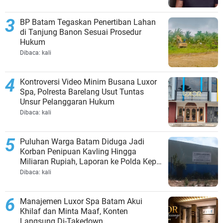
BP Batam Tegaskan Penertiban Lahan
di Tanjung Banon Sesuai Prosedur
Hukum
Dibaca:
kali
Kontroversi Video Minim Busana Luxor
Spa, Polresta Barelang Usut Tuntas
Unsur Pelanggaran Hukum
Dibaca:
kali
Puluhan Warga Batam Diduga Jadi
Korban Penipuan Kavling Hingga
Miliaran Rupiah, Laporan ke Polda Kepri
Jalan di Tempat?
Dibaca:
kali
Manajemen Luxor Spa Batam Akui
Khilaf dan Minta Maaf, Konten
Langsung Di-Takedown