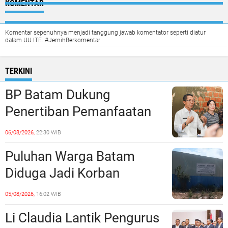
KOMENTAR
Komentar sepenuhnya menjadi tanggung jawab komentator seperti diatur
dalam UU ITE. #JernihBerkomentar
TERKINI
BP Batam Dukung
Penertiban Pemanfaatan
Ruang Laut Sesuai
06/08/2026,
22:30 WIB
Ketentuan Peraturan
Puluhan Warga Batam
Perundang-undangan
Diduga Jadi Korban
Penipuan Kavling Hingga
05/08/2026,
16:02 WIB
Miliaran Rupiah, Laporan ke
Li Claudia Lantik Pengurus
Polda Kepri Jalan di