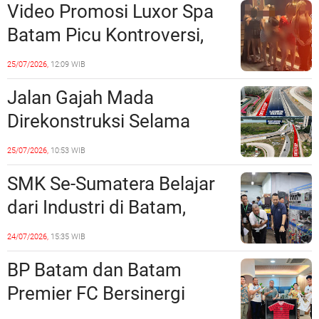
Video Promosi Luxor Spa
Batam Picu Kontroversi,
Dinilai Bermuatan Sensual
25/07/2026,
12:09 WIB
Jalan Gajah Mada
Direkonstruksi Selama
Empat Minggu, Ini Skema
25/07/2026,
10:53 WIB
Rekayasa Lalu Lintasnya
SMK Se-Sumatera Belajar
dari Industri di Batam,
Siapkan Lulusan Siap Kerja
24/07/2026,
15:35 WIB
Era Digital
BP Batam dan Batam
Premier FC Bersinergi
Cetak Generasi Emas