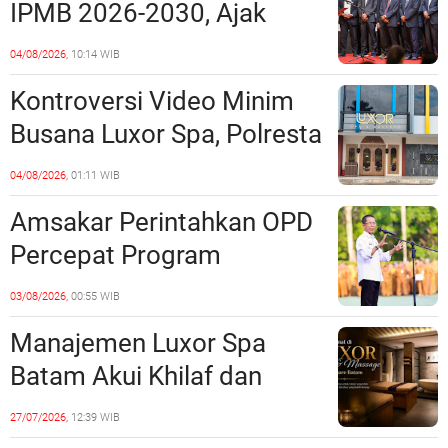
IPMB 2026-2030, Ajak
Tempat?
Perkuat Kerukunan dan
04/08/2026,
10:14 WIB
Sinergi dengan Pemko
Kontroversi Video Minim
Batam
Busana Luxor Spa, Polresta
Barelang Usut Tuntas
04/08/2026,
01:11 WIB
Unsur Pelanggaran Hukum
Amsakar Perintahkan OPD
Percepat Program
Prioritas, Targetkan
03/08/2026,
00:55 WIB
Realisasi Pembangunan
Manajemen Luxor Spa
Lampaui 50 Persen
Batam Akui Khilaf dan
Minta Maaf, Konten
27/07/2026,
12:39 WIB
Langsung Di-Takedown