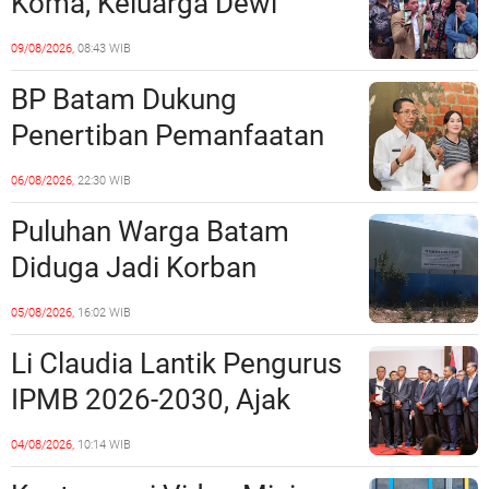
Koma, Keluarga Dewi
Sartika Polisikan RS Awal
09/08/2026,
08:43 WIB
Bros Botania
BP Batam Dukung
Penertiban Pemanfaatan
Ruang Laut Sesuai
06/08/2026,
22:30 WIB
Ketentuan Peraturan
Puluhan Warga Batam
Perundang-undangan
Diduga Jadi Korban
Penipuan Kavling Hingga
05/08/2026,
16:02 WIB
Miliaran Rupiah, Laporan ke
Li Claudia Lantik Pengurus
Polda Kepri Jalan di
IPMB 2026-2030, Ajak
Tempat?
Perkuat Kerukunan dan
04/08/2026,
10:14 WIB
Sinergi dengan Pemko