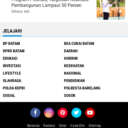
Pembangunan Lampaui 50 Persen
Dibaca:
kali
JELAJAHI
BP BATAM
BEA CUKAI BATAM
DPRD BATAM
DAERAH
EDUKASI
HUKRIM
INVESTASI
KESEHATAN
LIFESTYLE
NASIONAL
OLAHRAGA
PENDIDIKAN
POLDA KEPRI
POLRESTA BARELANG
SOSIAL
SOSOK
Beranda
Redaksi
Siber
Kode Etik
Sitemap