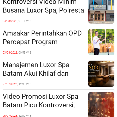
Kontroversi Video Minim
Batam
Busana Luxor Spa, Polresta
Barelang Usut Tuntas
04/08/2026,
01:11 WIB
Unsur Pelanggaran Hukum
Amsakar Perintahkan OPD
Percepat Program
Prioritas, Targetkan
03/08/2026,
00:55 WIB
Realisasi Pembangunan
Manajemen Luxor Spa
Lampaui 50 Persen
Batam Akui Khilaf dan
Minta Maaf, Konten
27/07/2026,
12:39 WIB
Langsung Di-Takedown
Video Promosi Luxor Spa
Batam Picu Kontroversi,
Dinilai Bermuatan Sensual
25/07/2026,
12:09 WIB