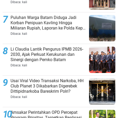
Dibaca:
kali
Puluhan Warga Batam Diduga Jadi
Korban Penipuan Kavling Hingga
Miliaran Rupiah, Laporan ke Polda Kepri
Jalan di Tempat?
Dibaca:
kali
Li Claudia Lantik Pengurus IPMB 2026-
2030, Ajak Perkuat Kerukunan dan
Sinergi dengan Pemko Batam
Dibaca:
kali
Usai Viral Video Transaksi Narkoba, HH
Club Planet 3 Dikabarkan Digerebek
Dittipidnarkoba Bareskrim Polri?
Dibaca:
kali
Amsakar Perintahkan OPD Percepat
Program Prioritas, Targetkan Realisasi