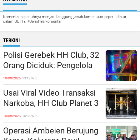
Komentar sepenuhnya menjadi tanggung jawab komentator seperti diatur
dalam UU ITE. #JernihBerkomentar
TERKINI
Polisi Gerebek HH Club, 32
Orang Diciduk: Pengelola
dan Manajeman Terlibat
10/08/2026,
13:12 WIB
Peredaran Narkoba?
Usai Viral Video Transaksi
Narkoba, HH Club Planet 3
Dikabarkan Digerebek
10/08/2026,
10:58 WIB
Dittipidnarkoba Bareskrim
Operasi Ambeien Berujung
Polri?