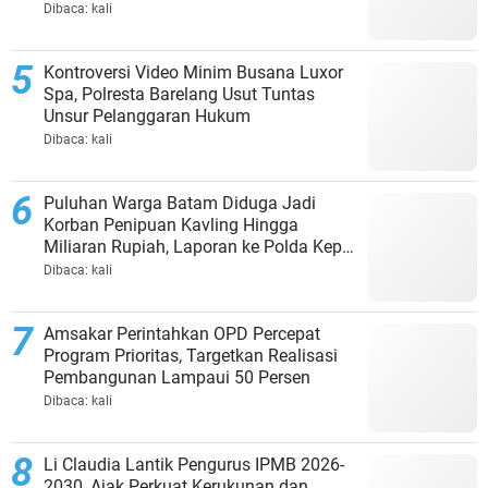
Dibaca:
kali
Kontroversi Video Minim Busana Luxor
Spa, Polresta Barelang Usut Tuntas
Unsur Pelanggaran Hukum
Dibaca:
kali
Puluhan Warga Batam Diduga Jadi
Korban Penipuan Kavling Hingga
Miliaran Rupiah, Laporan ke Polda Kepri
Jalan di Tempat?
Dibaca:
kali
Amsakar Perintahkan OPD Percepat
Program Prioritas, Targetkan Realisasi
Pembangunan Lampaui 50 Persen
Dibaca:
kali
Li Claudia Lantik Pengurus IPMB 2026-
2030, Ajak Perkuat Kerukunan dan