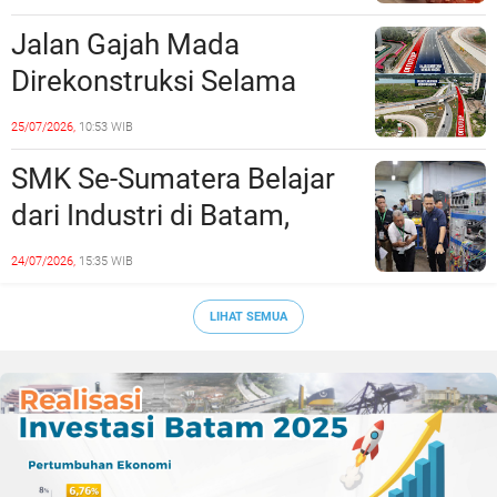
Jalan Gajah Mada
Direkonstruksi Selama
Empat Minggu, Ini Skema
25/07/2026,
10:53 WIB
Rekayasa Lalu Lintasnya
SMK Se-Sumatera Belajar
dari Industri di Batam,
Siapkan Lulusan Siap Kerja
24/07/2026,
15:35 WIB
Era Digital
LIHAT SEMUA