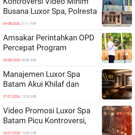
Kontroversi Video Minim
Batam
Busana Luxor Spa, Polresta
Barelang Usut Tuntas
04/08/2026,
01:11 WIB
Unsur Pelanggaran Hukum
Amsakar Perintahkan OPD
Percepat Program
Prioritas, Targetkan
03/08/2026,
00:55 WIB
Realisasi Pembangunan
Manajemen Luxor Spa
Lampaui 50 Persen
Batam Akui Khilaf dan
Minta Maaf, Konten
27/07/2026,
12:39 WIB
Langsung Di-Takedown
Video Promosi Luxor Spa
Batam Picu Kontroversi,
Dinilai Bermuatan Sensual
25/07/2026,
12:09 WIB