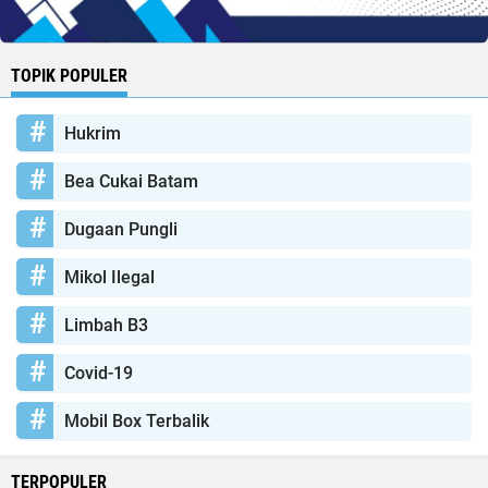
TOPIK POPULER
Hukrim
Bea Cukai Batam
Dugaan Pungli
Mikol Ilegal
Limbah B3
Covid-19
Mobil Box Terbalik
TERPOPULER