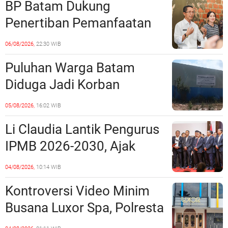
BP Batam Dukung
Penertiban Pemanfaatan
Ruang Laut Sesuai
06/08/2026,
22:30 WIB
Ketentuan Peraturan
Puluhan Warga Batam
Perundang-undangan
Diduga Jadi Korban
Penipuan Kavling Hingga
05/08/2026,
16:02 WIB
Miliaran Rupiah, Laporan ke
Li Claudia Lantik Pengurus
Polda Kepri Jalan di
IPMB 2026-2030, Ajak
Tempat?
Perkuat Kerukunan dan
04/08/2026,
10:14 WIB
Sinergi dengan Pemko
Kontroversi Video Minim
Batam
Busana Luxor Spa, Polresta
Barelang Usut Tuntas