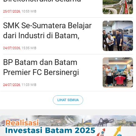
Empat Minggu, Ini Skema
25/07/2026,
10:53 WIB
Rekayasa Lalu Lintasnya
SMK Se-Sumatera Belajar
dari Industri di Batam,
Siapkan Lulusan Siap Kerja
24/07/2026,
15:35 WIB
Era Digital
BP Batam dan Batam
Premier FC Bersinergi
Cetak Generasi Emas
24/07/2026,
11:03 WIB
Sepak Bola Kepri
LIHAT SEMUA