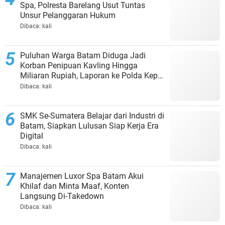
Spa, Polresta Barelang Usut Tuntas
Unsur Pelanggaran Hukum
Dibaca:
kali
Puluhan Warga Batam Diduga Jadi
Korban Penipuan Kavling Hingga
Miliaran Rupiah, Laporan ke Polda Kepri
Jalan di Tempat?
Dibaca:
kali
SMK Se-Sumatera Belajar dari Industri di
Batam, Siapkan Lulusan Siap Kerja Era
Digital
Dibaca:
kali
Manajemen Luxor Spa Batam Akui
Khilaf dan Minta Maaf, Konten
Langsung Di-Takedown
Dibaca:
kali