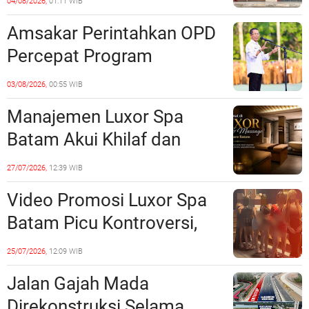
04/08/2026,
01:11 WIB
Unsur Pelanggaran Hukum
Amsakar Perintahkan OPD
Percepat Program
Prioritas, Targetkan
03/08/2026,
00:55 WIB
Realisasi Pembangunan
Manajemen Luxor Spa
Lampaui 50 Persen
Batam Akui Khilaf dan
Minta Maaf, Konten
27/07/2026,
12:39 WIB
Langsung Di-Takedown
Video Promosi Luxor Spa
Batam Picu Kontroversi,
Dinilai Bermuatan Sensual
25/07/2026,
12:09 WIB
Jalan Gajah Mada
Direkonstruksi Selama