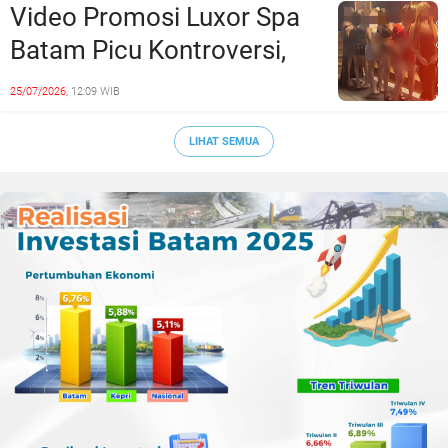
Video Promosi Luxor Spa
Batam Picu Kontroversi,
Dinilai Bermuatan Sensual
25/07/2026,
12:09 WIB
LIHAT SEMUA