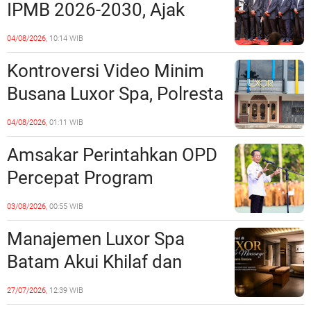
IPMB 2026-2030, Ajak
Tempat?
Perkuat Kerukunan dan
04/08/2026,
10:14 WIB
Sinergi dengan Pemko
Kontroversi Video Minim
Batam
Busana Luxor Spa, Polresta
Barelang Usut Tuntas
04/08/2026,
01:11 WIB
Unsur Pelanggaran Hukum
Amsakar Perintahkan OPD
Percepat Program
Prioritas, Targetkan
03/08/2026,
00:55 WIB
Realisasi Pembangunan
Manajemen Luxor Spa
Lampaui 50 Persen
Batam Akui Khilaf dan
Minta Maaf, Konten
27/07/2026,
12:39 WIB
Langsung Di-Takedown