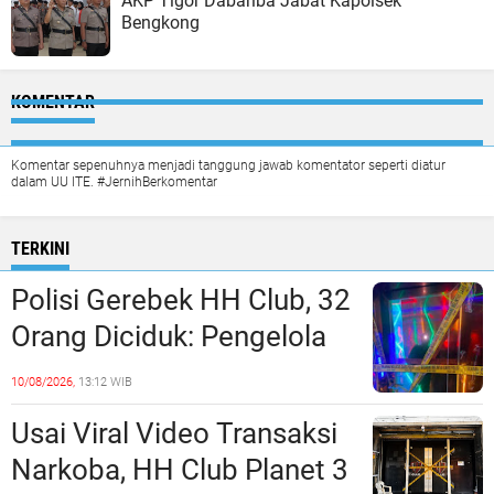
AKP Tigor Dabariba Jabat Kapolsek
Bengkong
KOMENTAR
Komentar sepenuhnya menjadi tanggung jawab komentator seperti diatur
dalam UU ITE. #JernihBerkomentar
TERKINI
Polisi Gerebek HH Club, 32
Orang Diciduk: Pengelola
dan Manajeman Terlibat
10/08/2026,
13:12 WIB
Peredaran Narkoba?
Usai Viral Video Transaksi
Narkoba, HH Club Planet 3