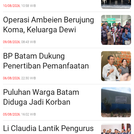
Dikabarkan Digerebek
10/08/2026,
10:58 WIB
Dittipidnarkoba Bareskrim
Operasi Ambeien Berujung
Polri?
Koma, Keluarga Dewi
Sartika Polisikan RS Awal
09/08/2026,
08:43 WIB
Bros Botania
BP Batam Dukung
Penertiban Pemanfaatan
Ruang Laut Sesuai
06/08/2026,
22:30 WIB
Ketentuan Peraturan
Puluhan Warga Batam
Perundang-undangan
Diduga Jadi Korban
Penipuan Kavling Hingga
05/08/2026,
16:02 WIB
Miliaran Rupiah, Laporan ke
Li Claudia Lantik Pengurus
Polda Kepri Jalan di