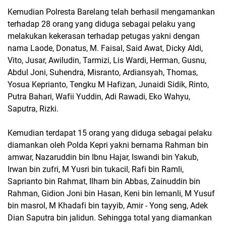
Kemudian Polresta Barelang telah berhasil mengamankan
terhadap 28 orang yang diduga sebagai pelaku yang
melakukan kekerasan terhadap petugas yakni dengan
nama Laode, Donatus, M. Faisal, Said Awat, Dicky Aldi,
Vito, Jusar, Awiludin, Tarmizi, Lis Wardi, Herman, Gusnu,
Abdul Joni, Suhendra, Misranto, Ardiansyah, Thomas,
Yosua Keprianto, Tengku M Hafizan, Junaidi Sidik, Rinto,
Putra Bahari, Wafii Yuddin, Adi Rawadi, Eko Wahyu,
Saputra, Rizki.
Kemudian terdapat 15 orang yang diduga sebagai pelaku
diamankan oleh Polda Kepri yakni bernama Rahman bin
amwar, Nazaruddin bin Ibnu Hajar, Iswandi bin Yakub,
Irwan bin zufri, M Yusri bin tukacil, Rafi bin Ramli,
Saprianto bin Rahmat, Ilham bin Abbas, Zainuddin bin
Rahman, Gidion Joni bin Hasan, Keni bin lemanli, M Yusuf
bin masrol, M Khadafi bin tayyib, Amir - Yong seng, Adek
Dian Saputra bin jalidun. Sehingga total yang diamankan