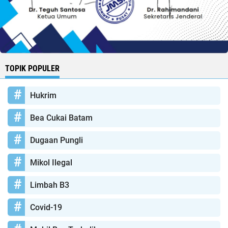
TOPIK POPULER
Hukrim
Bea Cukai Batam
Dugaan Pungli
Mikol Ilegal
Limbah B3
Covid-19