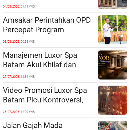
Barelang Usut Tuntas
04/08/2026,
01:11 WIB
Unsur Pelanggaran Hukum
Amsakar Perintahkan OPD
Percepat Program
Prioritas, Targetkan
03/08/2026,
00:55 WIB
Realisasi Pembangunan
Manajemen Luxor Spa
Lampaui 50 Persen
Batam Akui Khilaf dan
Minta Maaf, Konten
27/07/2026,
12:39 WIB
Langsung Di-Takedown
Video Promosi Luxor Spa
Batam Picu Kontroversi,
Dinilai Bermuatan Sensual
25/07/2026,
12:09 WIB
Jalan Gajah Mada