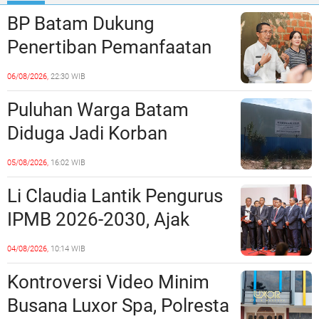
BP Batam Dukung
Penertiban Pemanfaatan
Ruang Laut Sesuai
06/08/2026,
22:30 WIB
Ketentuan Peraturan
Puluhan Warga Batam
Perundang-undangan
Diduga Jadi Korban
Penipuan Kavling Hingga
05/08/2026,
16:02 WIB
Miliaran Rupiah, Laporan ke
Li Claudia Lantik Pengurus
Polda Kepri Jalan di
IPMB 2026-2030, Ajak
Tempat?
Perkuat Kerukunan dan
04/08/2026,
10:14 WIB
Sinergi dengan Pemko
Kontroversi Video Minim
Batam
Busana Luxor Spa, Polresta