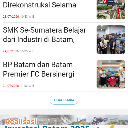
Direkonstruksi Selama
Empat Minggu, Ini Skema
25/07/2026,
10:53 WIB
Rekayasa Lalu Lintasnya
SMK Se-Sumatera Belajar
dari Industri di Batam,
Siapkan Lulusan Siap Kerja
24/07/2026,
15:35 WIB
Era Digital
BP Batam dan Batam
Premier FC Bersinergi
Cetak Generasi Emas
24/07/2026,
11:03 WIB
Sepak Bola Kepri
LIHAT SEMUA