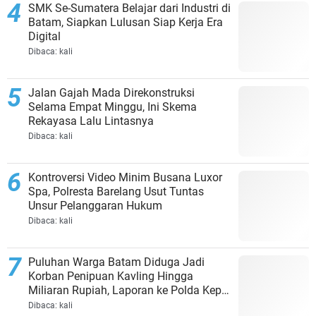
SMK Se-Sumatera Belajar dari Industri di
Batam, Siapkan Lulusan Siap Kerja Era
Digital
Dibaca:
kali
Jalan Gajah Mada Direkonstruksi
Selama Empat Minggu, Ini Skema
Rekayasa Lalu Lintasnya
Dibaca:
kali
Kontroversi Video Minim Busana Luxor
Spa, Polresta Barelang Usut Tuntas
Unsur Pelanggaran Hukum
Dibaca:
kali
Puluhan Warga Batam Diduga Jadi
Korban Penipuan Kavling Hingga
Miliaran Rupiah, Laporan ke Polda Kepri
Jalan di Tempat?
Dibaca:
kali