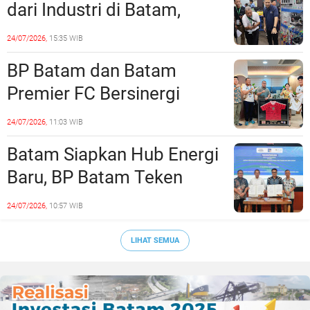
dari Industri di Batam,
Siapkan Lulusan Siap Kerja
24/07/2026,
15:35 WIB
Era Digital
BP Batam dan Batam
Premier FC Bersinergi
Cetak Generasi Emas
24/07/2026,
11:03 WIB
Sepak Bola Kepri
Batam Siapkan Hub Energi
Baru, BP Batam Teken
Kesepakatan Strategis
24/07/2026,
10:57 WIB
dengan Panbil Group dan
PLN Batam
LIHAT SEMUA