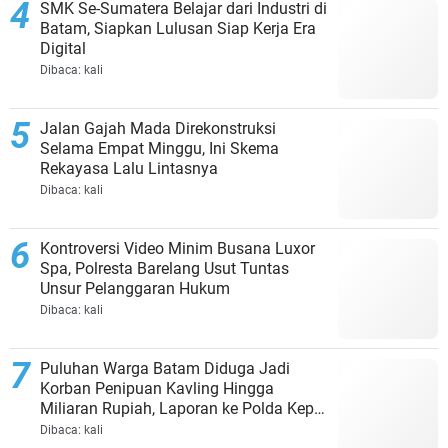
SMK Se-Sumatera Belajar dari Industri di
Batam, Siapkan Lulusan Siap Kerja Era
Digital
Dibaca:
kali
Jalan Gajah Mada Direkonstruksi
Selama Empat Minggu, Ini Skema
Rekayasa Lalu Lintasnya
Dibaca:
kali
Kontroversi Video Minim Busana Luxor
Spa, Polresta Barelang Usut Tuntas
Unsur Pelanggaran Hukum
Dibaca:
kali
Puluhan Warga Batam Diduga Jadi
Korban Penipuan Kavling Hingga
Miliaran Rupiah, Laporan ke Polda Kepri
Jalan di Tempat?
Dibaca:
kali