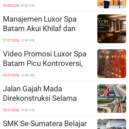
Prioritas, Targetkan
03/08/2026,
00:55 WIB
Realisasi Pembangunan
Manajemen Luxor Spa
Lampaui 50 Persen
Batam Akui Khilaf dan
Minta Maaf, Konten
27/07/2026,
12:39 WIB
Langsung Di-Takedown
Video Promosi Luxor Spa
Batam Picu Kontroversi,
Dinilai Bermuatan Sensual
25/07/2026,
12:09 WIB
Jalan Gajah Mada
Direkonstruksi Selama
Empat Minggu, Ini Skema
25/07/2026,
10:53 WIB
Rekayasa Lalu Lintasnya
SMK Se-Sumatera Belajar