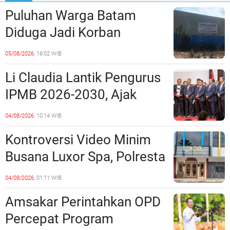
Puluhan Warga Batam
Diduga Jadi Korban
Penipuan Kavling Hingga
05/08/2026,
16:02 WIB
Miliaran Rupiah, Laporan ke
Li Claudia Lantik Pengurus
Polda Kepri Jalan di
IPMB 2026-2030, Ajak
Tempat?
Perkuat Kerukunan dan
04/08/2026,
10:14 WIB
Sinergi dengan Pemko
Kontroversi Video Minim
Batam
Busana Luxor Spa, Polresta
Barelang Usut Tuntas
04/08/2026,
01:11 WIB
Unsur Pelanggaran Hukum
Amsakar Perintahkan OPD
Percepat Program