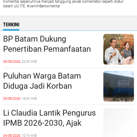
Komentar sepenuhnya menjadi tanggung jawab komentator seperti diatur
dalam UU ITE. #JernihBerkomentar
TERKINI
BP Batam Dukung
Penertiban Pemanfaatan
Ruang Laut Sesuai
06/08/2026,
22:30 WIB
Ketentuan Peraturan
Puluhan Warga Batam
Perundang-undangan
Diduga Jadi Korban
Penipuan Kavling Hingga
05/08/2026,
16:02 WIB
Miliaran Rupiah, Laporan ke
Li Claudia Lantik Pengurus
Polda Kepri Jalan di
IPMB 2026-2030, Ajak
Tempat?
Perkuat Kerukunan dan
04/08/2026,
10:14 WIB