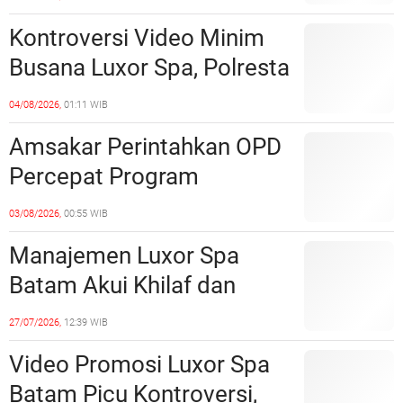
Sinergi dengan Pemko
Kontroversi Video Minim
Batam
Busana Luxor Spa, Polresta
Barelang Usut Tuntas
04/08/2026,
01:11 WIB
Unsur Pelanggaran Hukum
Amsakar Perintahkan OPD
Percepat Program
Prioritas, Targetkan
03/08/2026,
00:55 WIB
Realisasi Pembangunan
Manajemen Luxor Spa
Lampaui 50 Persen
Batam Akui Khilaf dan
Minta Maaf, Konten
27/07/2026,
12:39 WIB
Langsung Di-Takedown
Video Promosi Luxor Spa
Batam Picu Kontroversi,