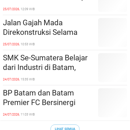
Dinilai Bermuatan Sensual
25/07/2026,
12:09 WIB
Jalan Gajah Mada
Direkonstruksi Selama
Empat Minggu, Ini Skema
25/07/2026,
10:53 WIB
Rekayasa Lalu Lintasnya
SMK Se-Sumatera Belajar
dari Industri di Batam,
Siapkan Lulusan Siap Kerja
24/07/2026,
15:35 WIB
Era Digital
BP Batam dan Batam
Premier FC Bersinergi
Cetak Generasi Emas
24/07/2026,
11:03 WIB
Sepak Bola Kepri
LIHAT SEMUA