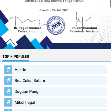
TOPIK POPULER
Hukrim
Bea Cukai Batam
Dugaan Pungli
Mikol Ilegal