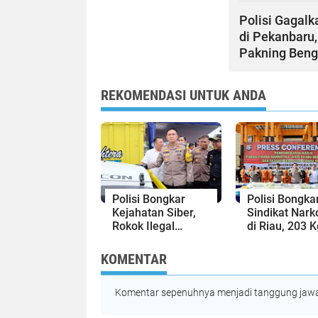
Polisi Gagal
di Pekanbaru,
Pakning Beng
REKOMENDASI UNTUK ANDA
Polisi Bongkar
Polisi Bongka
Kejahatan Siber,
Sindikat Nark
Rokok Ilegal
di Riau, 203 K
hingga Barang
Sabu dan 404
Bekas Impor
Butir Ekstasi
KOMENTAR
Diamankan
Komentar sepenuhnya menjadi tanggung jawab