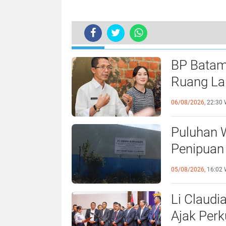
TERKINI
BP Batam
Ruang Lau
Perundan
06/08/2026,
22:30 
Puluhan 
Penipuan 
Laporan k
05/08/2026,
16:02 
Li Claudi
Ajak Perk