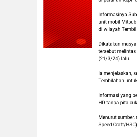
Informasinya Su
unit mobil Mitsu
di wilayah Tembila
Dikatakan masyar
tersebut melinta
(21/3/24) lalu.
Ia menjelaskan, s
Tembilahan untu
Informasi yang be
HD tanpa pita cu
Menurut sumber, r
Speed Craft/HSC)