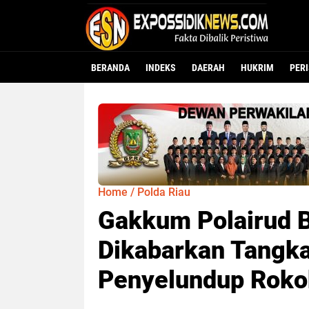
BERANDA
INDEKS
DAERAH
HUKRIM
PER
Home
/
Polda Riau
Gakkum Polairud 
Dikabarkan Tangka
Penyelundup Rokok