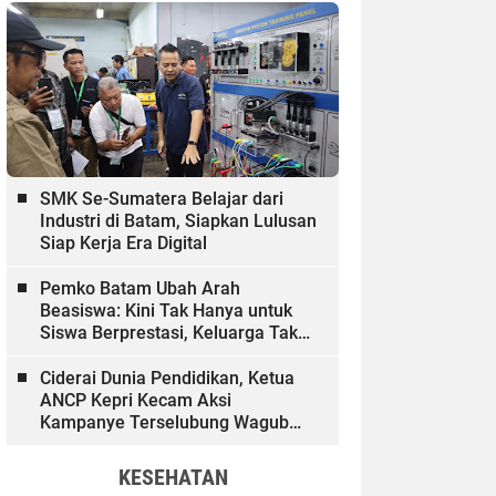
SMK Se-Sumatera Belajar dari
Industri di Batam, Siapkan Lulusan
Siap Kerja Era Digital
Pemko Batam Ubah Arah
Beasiswa: Kini Tak Hanya untuk
Siswa Berprestasi, Keluarga Tak
Mampu dan Hinterland Ikut
Dibiayai
Ciderai Dunia Pendidikan, Ketua
ANCP Kepri Kecam Aksi
Kampanye Terselubung Wagub
Kepri
KESEHATAN