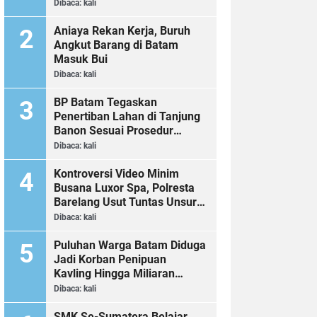
Dibaca:
kali
Aniaya Rekan Kerja, Buruh
Angkut Barang di Batam
Masuk Bui
Dibaca:
kali
BP Batam Tegaskan
Penertiban Lahan di Tanjung
Banon Sesuai Prosedur
Hukum
Dibaca:
kali
Kontroversi Video Minim
Busana Luxor Spa, Polresta
Barelang Usut Tuntas Unsur
Pelanggaran Hukum
Dibaca:
kali
Puluhan Warga Batam Diduga
Jadi Korban Penipuan
Kavling Hingga Miliaran
Rupiah, Laporan ke Polda
Dibaca:
kali
Kepri Jalan di Tempat?
SMK Se-Sumatera Belajar