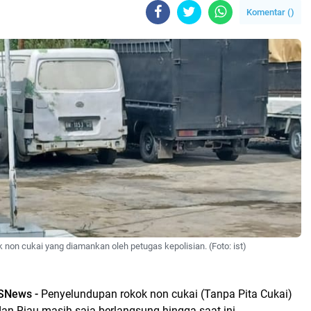
Komentar (
)
 non cukai yang diamankan oleh petugas kepolisian. (Foto: ist)
SNews -
Penyelundupan rokok non cukai (Tanpa Pita Cukai)
 dan Riau masih saja berlangsung hingga saat ini.