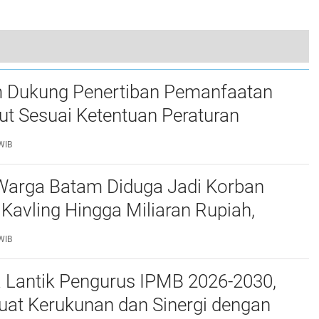
Bengkalis
Gakkum Polairud Baharkam Mabes Polri Dikabarkan Tangkap 5 Unit Mobil Penyelundup Rokok Non Cukai di Tembilahan
 Dukung Penertiban Pemanfaatan
t Sesuai Ketentuan Peraturan
g-undangan
WIB
Warga Batam Diduga Jadi Korban
Kavling Hingga Miliaran Rupiah,
e Polda Kepri Jalan di Tempat?
WIB
a Lantik Pengurus IPMB 2026-2030,
uat Kerukunan dan Sinergi dengan