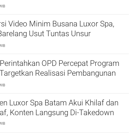
atam
WIB
si Video Minim Busana Luxor Spa,
Barelang Usut Tuntas Unsur
ran Hukum
WIB
Perintahkan OPD Percepat Program
, Targetkan Realisasi Pembangunan
50 Persen
WIB
n Luxor Spa Batam Akui Khilaf dan
af, Konten Langsung Di-Takedown
WIB