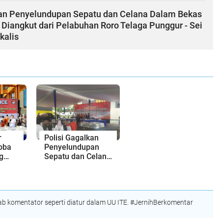
kan Penyelundupan Sepatu dan Celana Dalam Bekas
 Diangkut dari Pelabuhan Roro Telaga Punggur - Sei
kalis
r
Polisi Gagalkan
oba
Penyelundupan
g
Sepatu dan Celana
.491
Dalam Bekas di
Pekanbaru,
Diangkut dari
Pelabuhan Roro
 komentator seperti diatur dalam UU ITE. #JernihBerkomentar
Telaga Punggur -
Sei Pakning