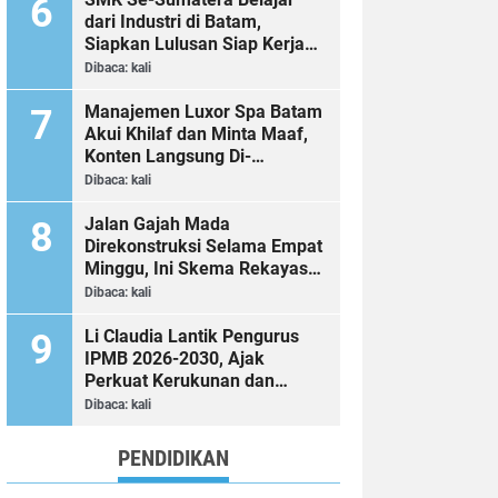
dari Industri di Batam,
Siapkan Lulusan Siap Kerja
Era Digital
Dibaca:
kali
Manajemen Luxor Spa Batam
Akui Khilaf dan Minta Maaf,
Konten Langsung Di-
Takedown
Dibaca:
kali
Jalan Gajah Mada
Direkonstruksi Selama Empat
Minggu, Ini Skema Rekayasa
Lalu Lintasnya
Dibaca:
kali
Li Claudia Lantik Pengurus
IPMB 2026-2030, Ajak
Perkuat Kerukunan dan
Sinergi dengan Pemko Batam
Dibaca:
kali
PENDIDIKAN