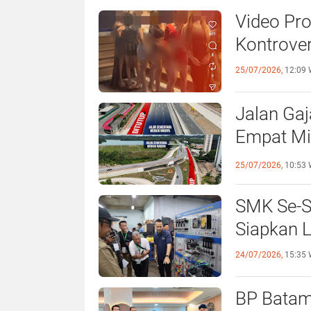
Video Pr
Kontrover
25/07/2026,
12:09 
Jalan Ga
Empat Mi
Lintasnya
25/07/2026,
10:53 
SMK Se-Su
Siapkan L
24/07/2026,
15:35 
BP Batam