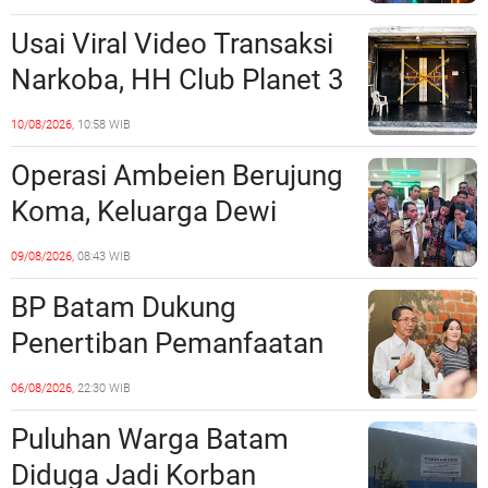
Peredaran Narkoba?
Usai Viral Video Transaksi
Narkoba, HH Club Planet 3
Dikabarkan Digerebek
10/08/2026,
10:58 WIB
Dittipidnarkoba Bareskrim
Operasi Ambeien Berujung
Polri?
Koma, Keluarga Dewi
Sartika Polisikan RS Awal
09/08/2026,
08:43 WIB
Bros Botania
BP Batam Dukung
Penertiban Pemanfaatan
Ruang Laut Sesuai
06/08/2026,
22:30 WIB
Ketentuan Peraturan
Puluhan Warga Batam
Perundang-undangan
Diduga Jadi Korban