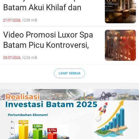
Lampaui 50 Persen
Batam Akui Khilaf dan
Minta Maaf, Konten
27/07/2026,
12:39 WIB
Langsung Di-Takedown
Video Promosi Luxor Spa
Batam Picu Kontroversi,
Dinilai Bermuatan Sensual
25/07/2026,
12:09 WIB
LIHAT SEMUA