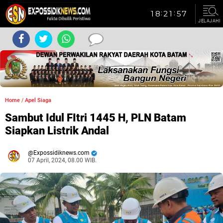
JELAJAHI
Home
/
Apel Siaga
Sambut Idul FItri 1445 H, PLN Batam
Siapkan Listrik Andal
Expossidiknews.com
07 April, 2024, 08.00 WIB.
Dibaca:
kali