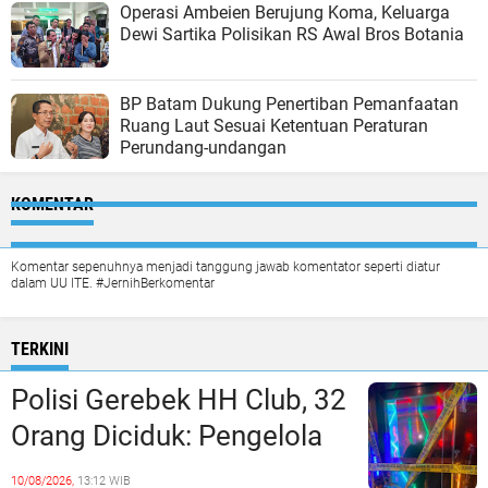
Operasi Ambeien Berujung Koma, Keluarga
Dewi Sartika Polisikan RS Awal Bros Botania
BP Batam Dukung Penertiban Pemanfaatan
Ruang Laut Sesuai Ketentuan Peraturan
Perundang-undangan
KOMENTAR
Komentar sepenuhnya menjadi tanggung jawab komentator seperti diatur
dalam UU ITE. #JernihBerkomentar
TERKINI
Polisi Gerebek HH Club, 32
Orang Diciduk: Pengelola
dan Manajeman Terlibat
10/08/2026,
13:12 WIB