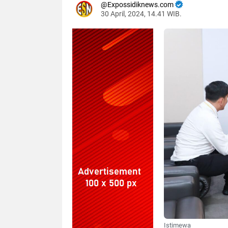
Expossidiknews.com
30 April, 2024, 14.41 WIB.
Dibaca:
kali
Istimewa