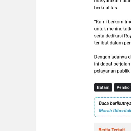
masyarakat dalam
berkualitas.
“Kami berkomitmen
untuk meningkatk
serta dedikasi Ro
terlibat dalam p
Dengan adanya du
ini dapat berjal
pelayanan publik 
Batam
Pemko 
Baca berikutnya
Berita Terkait