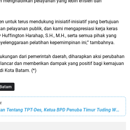
 menghadirkan pelayanan yang lebih efisien dan
 untuk terus mendukung inisiatif-inisiatif yang bertujuan
an pelayanan publik, dan kami mengapresiasi kerja keras
y Huffington Harahap, S.H., M.H., serta semua pihak yang
enyelenggaraan pelatihan kepemimpinan ini,” tambahnya.
kungan dari pemerintah daerah, diharapkan aksi perubahan
an lancar dan memberikan dampak yang positif bagi kemajuan
di Kota Batam. (*)
Batam
:
Marah Diberitakan Tentang TPT-Des, Ketua BPD Penuba Timur Tuding Wartawan tak Dapat Bantuan Pribadi