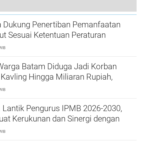
Sekda Batam Dukung Aksi Perubahan Peningkatan Pelayanan Terpadu Online Kejaksaan Negeri Batam
 Dukung Penertiban Pemanfaatan
t Sesuai Ketentuan Peraturan
g-undangan
WIB
Warga Batam Diduga Jadi Korban
Kavling Hingga Miliaran Rupiah,
e Polda Kepri Jalan di Tempat?
WIB
a Lantik Pengurus IPMB 2026-2030,
uat Kerukunan dan Sinergi dengan
atam
WIB