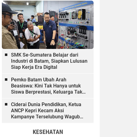
SMK Se-Sumatera Belajar dari
Industri di Batam, Siapkan Lulusan
Siap Kerja Era Digital
Pemko Batam Ubah Arah
Beasiswa: Kini Tak Hanya untuk
Siswa Berprestasi, Keluarga Tak
Mampu dan Hinterland Ikut
Dibiayai
Ciderai Dunia Pendidikan, Ketua
ANCP Kepri Kecam Aksi
Kampanye Terselubung Wagub
Kepri
KESEHATAN