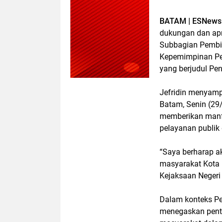
BATAM | ESNews 
dukungan dan apr
Subbagian Pembin
Kepemimpinan Pe
yang berjudul Pe
Jefridin menyampa
Batam, Senin (29
memberikan manfa
pelayanan publik
“Saya berharap a
masyarakat Kota 
Kejaksaan Negeri 
Dalam konteks Pe
menegaskan penti