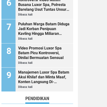
Busana Luxor Spa, Polresta
Barelang Usut Tuntas Unsur
Pelanggaran Hukum
Dibaca:
kali
Puluhan Warga Batam Diduga
Jadi Korban Penipuan
Kavling Hingga Miliaran
Rupiah, Laporan ke Polda
Dibaca:
kali
Kepri Jalan di Tempat?
Video Promosi Luxor Spa
Batam Picu Kontroversi,
Dinilai Bermuatan Sensual
Dibaca:
kali
Manajemen Luxor Spa Batam
Akui Khilaf dan Minta Maaf,
Konten Langsung Di-
Takedown
Dibaca:
kali
PENDIDIKAN