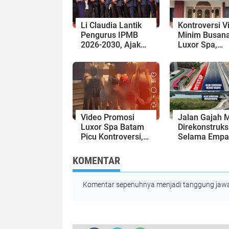
Li Claudia Lantik
Kontroversi V
Pengurus IPMB
Minim Busan
2026-2030, Ajak
Luxor Spa,
Perkuat Kerukunan
Polresta Bare
dan Sinergi
Usut Tuntas 
dengan Pemko
Pelanggaran
Batam
Hukum
Video Promosi
Jalan Gajah 
Luxor Spa Batam
Direkonstruks
Picu Kontroversi,
Selama Empa
Dinilai Bermuatan
Minggu, Ini 
Sensual
Rekayasa Lal
KOMENTAR
Lintasnya
Komentar sepenuhnya menjadi tanggung jawab