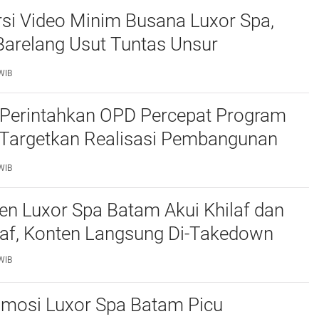
si Video Minim Busana Luxor Spa,
Barelang Usut Tuntas Unsur
ran Hukum
WIB
Perintahkan OPD Percepat Program
, Targetkan Realisasi Pembangunan
50 Persen
WIB
n Luxor Spa Batam Akui Khilaf dan
af, Konten Langsung Di-Takedown
WIB
omosi Luxor Spa Batam Picu