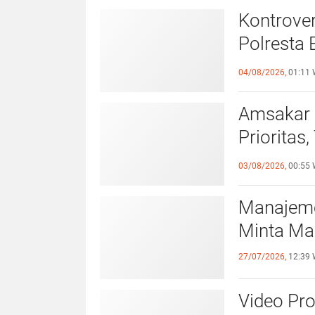
Kontrover
Polresta 
Pelangga
04/08/2026,
01:11 
Amsakar 
Prioritas
Lampaui 
03/08/2026,
00:55 
Manajeme
Minta Ma
27/07/2026,
12:39 
Video Pr