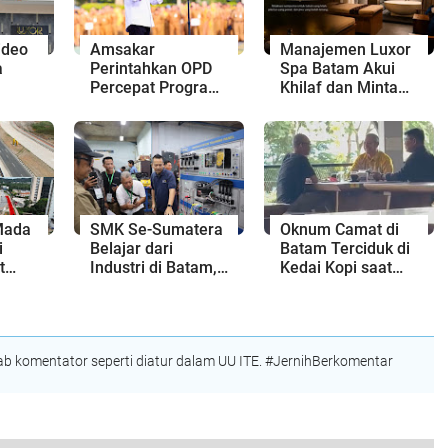
ideo
Amsakar
Manajemen Luxor
a
Perintahkan OPD
Spa Batam Akui
Percepat Program
Khilaf dan Minta
lang
Prioritas,
Maaf, Konten
Unsur
Targetkan
Langsung Di-
Realisasi
Takedown
Pembangunan
Lampaui 50
Persen
Mada
SMK Se-Sumatera
Oknum Camat di
i
Belajar dari
Batam Terciduk di
t
Industri di Batam,
Kedai Kopi saat
Skema
Siapkan Lulusan
Jam kerja
u
Siap Kerja Era
Digital
 komentator seperti diatur dalam UU ITE. #JernihBerkomentar