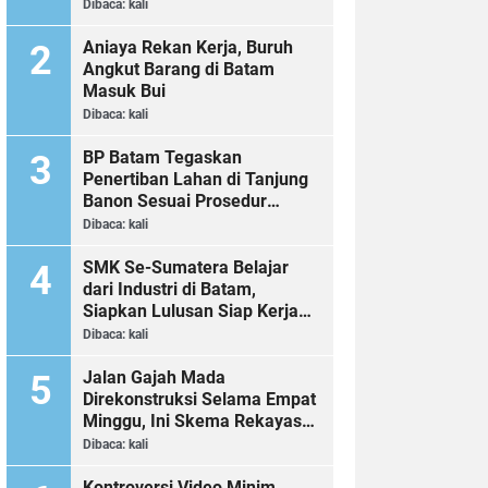
Dibaca:
kali
Aniaya Rekan Kerja, Buruh
Angkut Barang di Batam
Masuk Bui
Dibaca:
kali
BP Batam Tegaskan
Penertiban Lahan di Tanjung
Banon Sesuai Prosedur
Hukum
Dibaca:
kali
SMK Se-Sumatera Belajar
dari Industri di Batam,
Siapkan Lulusan Siap Kerja
Era Digital
Dibaca:
kali
Jalan Gajah Mada
Direkonstruksi Selama Empat
Minggu, Ini Skema Rekayasa
Lalu Lintasnya
Dibaca:
kali
Kontroversi Video Minim