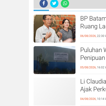
TERKINI
BP Batam
Ruang Lau
Perundan
06/08/2026,
22:30 
Puluhan 
Penipuan 
Laporan k
05/08/2026,
16:02 
Li Claudi
Ajak Perk
Pemko B
04/08/2026,
10:14 