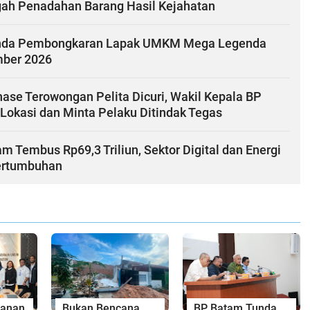
egah Penadahan Barang Hasil Kejahatan
nda Pembongkaran Lapak UMKM Mega Legenda
mber 2026
ase Terowongan Pelita Dicuri, Wakil Kepala BP
Lokasi dan Minta Pelaku Ditindak Tegas
am Tembus Rp69,3 Triliun, Sektor Digital dan Energi
ertumbuhan
yanan
Bukan Bencana
BP Batam Tunda