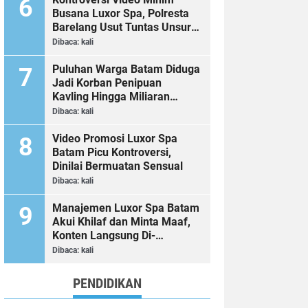
Busana Luxor Spa, Polresta
Barelang Usut Tuntas Unsur
Pelanggaran Hukum
Dibaca:
kali
Puluhan Warga Batam Diduga
Jadi Korban Penipuan
Kavling Hingga Miliaran
Rupiah, Laporan ke Polda
Dibaca:
kali
Kepri Jalan di Tempat?
Video Promosi Luxor Spa
Batam Picu Kontroversi,
Dinilai Bermuatan Sensual
Dibaca:
kali
Manajemen Luxor Spa Batam
Akui Khilaf dan Minta Maaf,
Konten Langsung Di-
Takedown
Dibaca:
kali
PENDIDIKAN