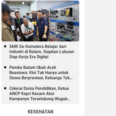
SMK Se-Sumatera Belajar dari
Industri di Batam, Siapkan Lulusan
Siap Kerja Era Digital
Pemko Batam Ubah Arah
Beasiswa: Kini Tak Hanya untuk
Siswa Berprestasi, Keluarga Tak
Mampu dan Hinterland Ikut
Dibiayai
Ciderai Dunia Pendidikan, Ketua
ANCP Kepri Kecam Aksi
Kampanye Terselubung Wagub
Kepri
KESEHATAN