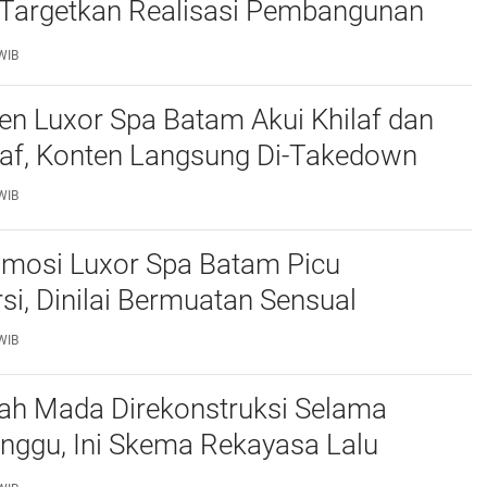
, Targetkan Realisasi Pembangunan
50 Persen
WIB
n Luxor Spa Batam Akui Khilaf dan
af, Konten Langsung Di-Takedown
WIB
omosi Luxor Spa Batam Picu
si, Dinilai Bermuatan Sensual
WIB
jah Mada Direkonstruksi Selama
nggu, Ini Skema Rekayasa Lalu