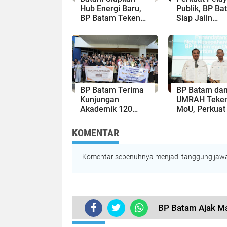
Hub Energi Baru,
Publik, BP Ba
BP Batam Teken
Siap Jalin
Kesepakatan
Kolaborasi d
Strategis dengan
Kantor Bahas
Panbil Group dan
Kepri
PLN Batam
BP Batam Terima
BP Batam da
Kunjungan
UMRAH Teke
Akademik 120
MoU, Perkuat 
Mahasiswa Uniba,
dan Inovasi u
Bahas
Pengembang
KOMENTAR
Pembangunan dan
Wilayah
Ekonomi Batam
Komentar sepenuhnya menjadi tanggung jawab
BP Batam Ajak Ma
TERKINI