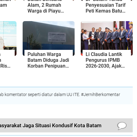
tam
Alam, 2 Rumah
Penyesuaian Tarif
Warga di Piayu
Peti Kemas Batu
engan
Roboh Gegara
Ampar hingga 31
a
Proyek Cut and Fill
Agustus 2026
n
Puluhan Warga
Li Claudia Lantik
n
Batam Diduga Jadi
Pengurus IPMB
Riset
Korban Penipuan
2026-2030, Ajak
ntuk
Kavling Hingga
Perkuat Kerukunan
an
Miliaran Rupiah,
dan Sinergi
Laporan ke Polda
dengan Pemko
Kepri Jalan di
Batam
 komentator seperti diatur dalam UU ITE. #JernihBerkomentar
Tempat?
syarakat Jaga Situasi Kondusif Kota Batam