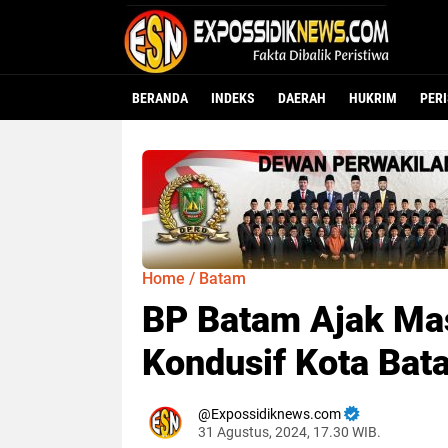
BERANDA
INDEKS
DAERAH
HUKRIM
PER
Home
/
Batam
BP Batam Ajak Mas
Kondusif Kota Bat
Expossidiknews.com
31 Agustus, 2024, 17.30 WIB.
Dibaca:
kali