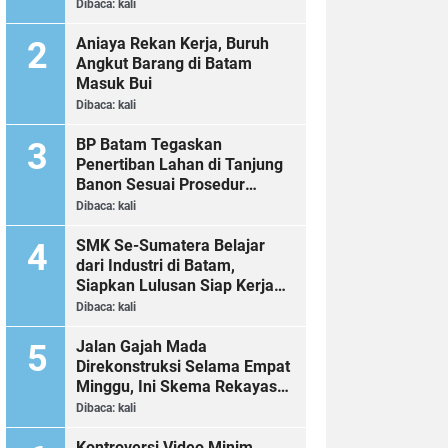
Dibaca:
kali
Aniaya Rekan Kerja, Buruh
Angkut Barang di Batam
Masuk Bui
Dibaca:
kali
BP Batam Tegaskan
Penertiban Lahan di Tanjung
Banon Sesuai Prosedur
Hukum
Dibaca:
kali
SMK Se-Sumatera Belajar
dari Industri di Batam,
Siapkan Lulusan Siap Kerja
Era Digital
Dibaca:
kali
Jalan Gajah Mada
Direkonstruksi Selama Empat
Minggu, Ini Skema Rekayasa
Lalu Lintasnya
Dibaca:
kali
Kontroversi Video Minim