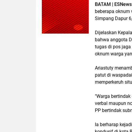
BATAM | ESNews
beberapa oknum w
Simpang Dapur 6
Dijelaskan Kepala
bahwa anggota Di
tugas di pos jaga
oknum warga yan
Ariastuty menam
patut di waspadai
memperkeruh situ
"Warga bertindak
verbal maupun non
PP bertindak subm
Ia berharap kejad
kondusif di kota