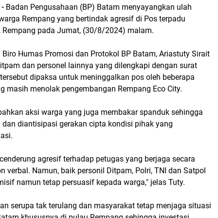
 -
Badan Pengusahaan (BP) Batam menyayangkan ulah
arga Rempang yang bertindak agresif di Pos terpadu
, Rempang pada Jumat, (30/8/2024) malam.
 Biro Humas Promosi dan Protokol BP Batam, Ariastuty Sirait
tpam dan personel lainnya yang dilengkapi dengan surat
 tersebut dipaksa untuk meninggalkan pos oleh beberapa
g masih menolak pengembangan Rempang Eco City.
bahkan aksi warga yang juga membakar spanduk sehingga
 dan diantisipasi gerakan cipta kondisi pihak yang
asi.
 cenderung agresif terhadap petugas yang berjaga secara
 verbal. Namun, baik personil Ditpam, Polri, TNI dan Satpol
isif namun tetap persuasif kepada warga," jelas Tuty.
ian serupa tak terulang dan masyarakat tetap menjaga situasi
 Batam khususnya di pulau Rempang sehingga investasi