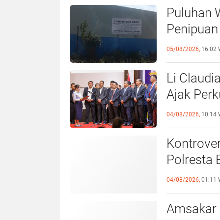
Puluhan 
Penipuan 
Laporan k
05/08/2026,
16:02 
Li Claudi
Ajak Perk
Pemko B
04/08/2026,
10:14 
Kontrover
Polresta 
Pelangga
04/08/2026,
01:11 
Amsakar 