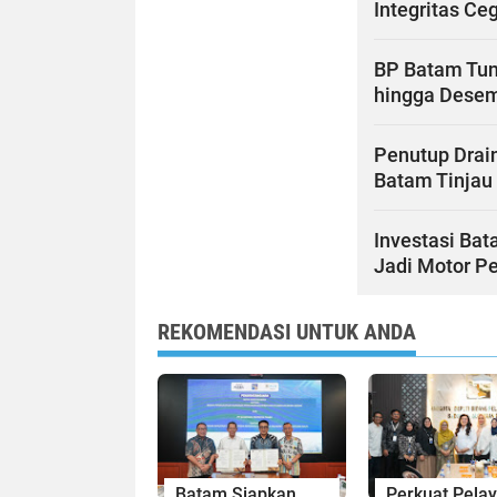
Integritas C
BP Batam Tu
hingga Dese
Penutup Drain
Batam Tinjau 
Investasi Bat
Jadi Motor P
REKOMENDASI UNTUK ANDA
Batam Siapkan
Perkuat Pela