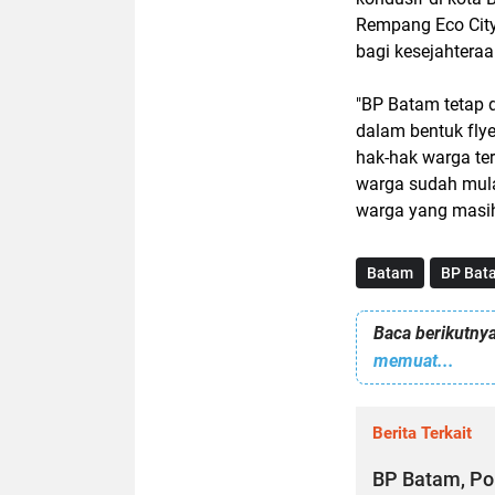
Rempang Eco City
bagi kesejahtera
"BP Batam tetap 
dalam bentuk fly
hak-hak warga ter
warga sudah mula
warga yang masih 
Batam
BP Bat
Baca berikutnya
memuat...
Berita Terkait
BP Batam, Po