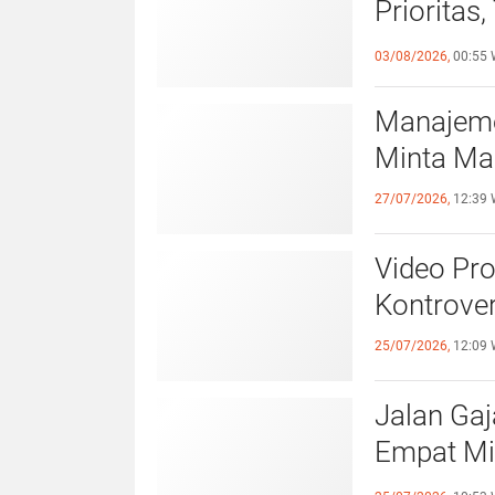
Prioritas
Lampaui 
03/08/2026,
00:55 
Manajeme
Minta Ma
27/07/2026,
12:39 
Video Pr
Kontrover
25/07/2026,
12:09 
Jalan Ga
Empat Mi
Lintasnya