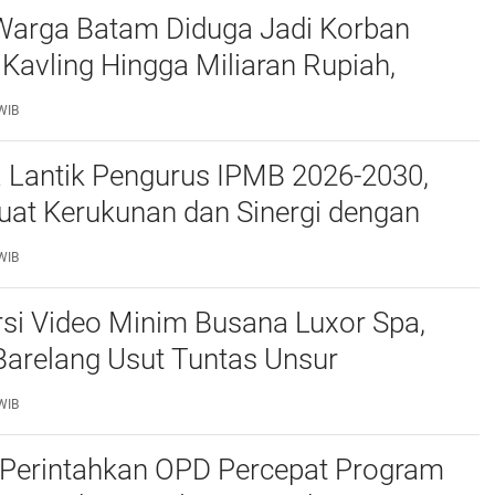
Warga Batam Diduga Jadi Korban
Kavling Hingga Miliaran Rupiah,
e Polda Kepri Jalan di Tempat?
WIB
a Lantik Pengurus IPMB 2026-2030,
uat Kerukunan dan Sinergi dengan
atam
WIB
si Video Minim Busana Luxor Spa,
Barelang Usut Tuntas Unsur
ran Hukum
WIB
Perintahkan OPD Percepat Program