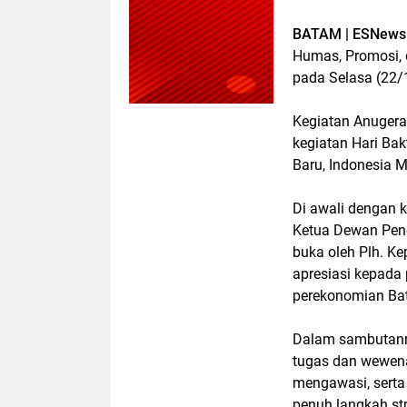
BATAM | ESNews
Humas, Promosi, 
pada Selasa (22/
Kegiatan Anugera
kegiatan Hari Ba
Baru, Indonesia M
Di awali dengan 
Ketua Dewan Peng
buka oleh Plh. Ke
apresiasi kepada
perekonomian Ba
Dalam sambutann
tugas dan wewen
mengawasi, sert
penuh langkah st