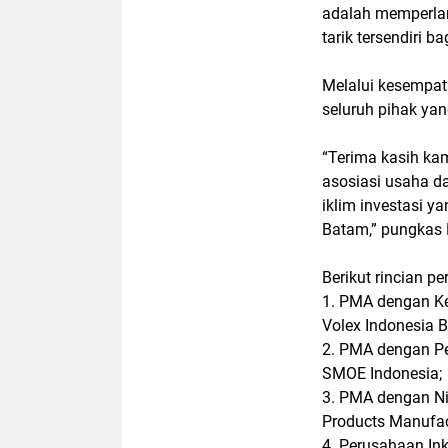
adalah memperlan
tarik tersendiri b
Melalui kesempat
seluruh pihak ya
“Terima kasih ka
asosiasi usaha d
iklim investasi y
Batam,” pungkas 
Berikut rincian p
1. PMA dengan K
Volex Indonesia 
2. PMA dengan Pen
SMOE Indonesia;
3. PMA dengan Nil
Products Manufac
4. Perusahaan Ink