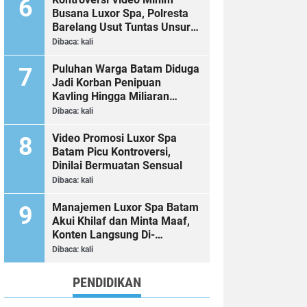
Busana Luxor Spa, Polresta
Barelang Usut Tuntas Unsur
Pelanggaran Hukum
Dibaca:
kali
Puluhan Warga Batam Diduga
Jadi Korban Penipuan
Kavling Hingga Miliaran
Rupiah, Laporan ke Polda
Dibaca:
kali
Kepri Jalan di Tempat?
Video Promosi Luxor Spa
Batam Picu Kontroversi,
Dinilai Bermuatan Sensual
Dibaca:
kali
Manajemen Luxor Spa Batam
Akui Khilaf dan Minta Maaf,
Konten Langsung Di-
Takedown
Dibaca:
kali
PENDIDIKAN