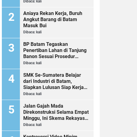
Dibaca:
kali
Aniaya Rekan Kerja, Buruh
Angkut Barang di Batam
Masuk Bui
Dibaca:
kali
BP Batam Tegaskan
Penertiban Lahan di Tanjung
Banon Sesuai Prosedur
Hukum
Dibaca:
kali
SMK Se-Sumatera Belajar
dari Industri di Batam,
Siapkan Lulusan Siap Kerja
Era Digital
Dibaca:
kali
Jalan Gajah Mada
Direkonstruksi Selama Empat
Minggu, Ini Skema Rekayasa
Lalu Lintasnya
Dibaca:
kali
Kontroversi Video Minim