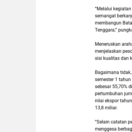
“Melalui kegiatan
semangat berkarya
membangun Batam
Tenggara,” pungk
Meneruskan araha
menjelaskan peso
sisi kualitas dan
Bagaimana tidak, 
semester 1 tahun
sebesar 55,70% d
pertumbuhan juml
nilai ekspor tahu
13,8 miliar.
“Selain catatan p
menggesa berbag