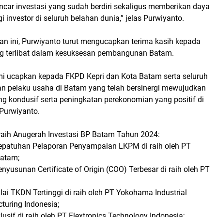
car investasi yang sudah berdiri sekaligus memberikan daya
agi investor di seluruh belahan dunia,” jelas Purwiyanto.
an ini, Purwiyanto turut mengucapkan terima kasih kepada
ng terlibat dalam kesuksesan pembangunan Batam.
mi ucapkan kepada FKPD Kepri dan Kota Batam serta seluruh
an pelaku usaha di Batam yang telah bersinergi mewujudkan
ang kondusif serta peningkatan perekonomian yang positif di
Purwiyanto.
eraih Anugerah Investasi BP Batam Tahun 2024:
epatuhan Pelaporan Penyampaian LKPM di raih oleh PT
Batam;
yusunan Certificate of Origin (COO) Terbesar di raih oleh PT
ai TKDN Tertinggi di raih oleh PT Yokohama Industrial
turing Indonesia;
lusif di raih oleh PT Flextronics Technology Indonesia;