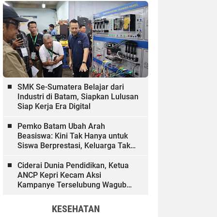
SMK Se-Sumatera Belajar dari
Industri di Batam, Siapkan Lulusan
Siap Kerja Era Digital
Pemko Batam Ubah Arah
Beasiswa: Kini Tak Hanya untuk
Siswa Berprestasi, Keluarga Tak
Mampu dan Hinterland Ikut
Dibiayai
Ciderai Dunia Pendidikan, Ketua
ANCP Kepri Kecam Aksi
Kampanye Terselubung Wagub
Kepri
KESEHATAN