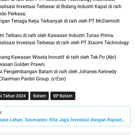
lisasi Investasi Terbesar di Bidang Industri Kapal di raih
ndo Perkasa;
ngan Tenaga Kerja Terbanyak di raih oleh PT McDermott
ri Terbaru di raih oleh Kawasan Industri Tunas Prima;
lisasi Investasi Terbesar di raih oleh PT Xiaomi Technology
ang Kawasan Wisata Inovatif di raih oleh Tek Po (Abi)
awasan Golden Prawn;
asi Pengembangan Batam di raih oleh Johanes Kennedy
Chairman Panbil Group. (r/Esn)
si Tahun 2024
Batam
BP Batam
:
Perbaikan Database Lahan, Sesmenko: Kita Jaga Investasi dengan Kepastian Berusaha