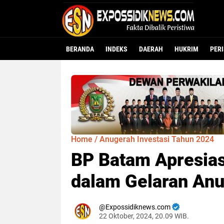
BERANDA
INDEKS
DAERAH
HUKRIM
PER
Home
/
Anugerah Investasi Tahun 2024
BP Batam Apresias
dalam Gelaran Anu
Expossidiknews.com
22 Oktober, 2024, 20.09 WIB.
Dibaca:
kali