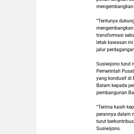
mengembangkan ka
“Tentunya dukung
mengembangkan B
transformasi seba
letak kawasan ini
jalur perdagangan
Susiwijono turut
Pemerintah Pusat 
yang kondusif di
Batam kepada pe
pembangunan Bat
“Terima kasih ke
perannya dalam me
turut berkontribu
Susiwijono.