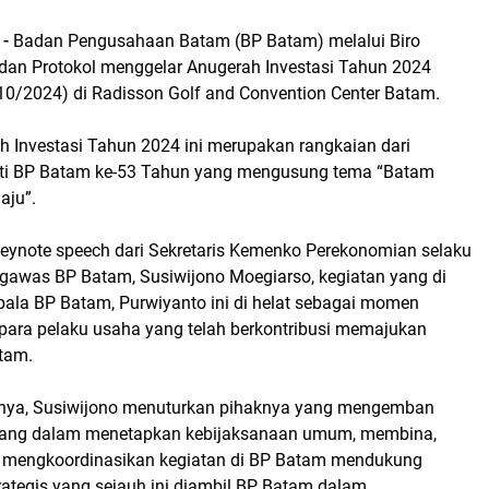
 -
Badan Pengusahaan Batam (BP Batam) melalui Biro
dan Protokol menggelar Anugerah Investasi Tahun 2024
10/2024) di Radisson Golf and Convention Center Batam.
h Investasi Tahun 2024 ini merupakan rangkaian dari
kti BP Batam ke-53 Tahun yang mengusung tema “Batam
aju”.
keynote speech dari Sekretaris Kemenko Perekonomian selaku
awas BP Batam, Susiwijono Moegiarso, kegiatan yang di
pala BP Batam, Purwiyanto ini di helat sebagai momen
 para pelaku usaha yang telah berkontribusi memajukan
tam.
ya, Susiwijono menuturkan pihaknya yang mengemban
ang dalam menetapkan kebijaksanaan umum, membina,
a mengkoordinasikan kegiatan di BP Batam mendukung
rategis yang sejauh ini diambil BP Batam dalam