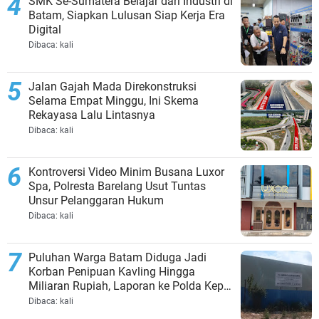
SMK Se-Sumatera Belajar dari Industri di
Batam, Siapkan Lulusan Siap Kerja Era
Digital
Dibaca:
kali
Jalan Gajah Mada Direkonstruksi
Selama Empat Minggu, Ini Skema
Rekayasa Lalu Lintasnya
Dibaca:
kali
Kontroversi Video Minim Busana Luxor
Spa, Polresta Barelang Usut Tuntas
Unsur Pelanggaran Hukum
Dibaca:
kali
Puluhan Warga Batam Diduga Jadi
Korban Penipuan Kavling Hingga
Miliaran Rupiah, Laporan ke Polda Kepri
Jalan di Tempat?
Dibaca:
kali