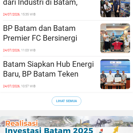
dari Industri di Batam,
Siapkan Lulusan Siap Kerja
24/07/2026,
15:35 WIB
Era Digital
BP Batam dan Batam
Premier FC Bersinergi
Cetak Generasi Emas
24/07/2026,
11:03 WIB
Sepak Bola Kepri
Batam Siapkan Hub Energi
Baru, BP Batam Teken
Kesepakatan Strategis
24/07/2026,
10:57 WIB
dengan Panbil Group dan
PLN Batam
LIHAT SEMUA