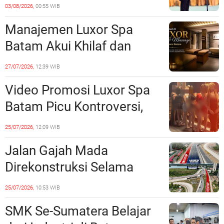
Prioritas, Targetkan
03/08/2026,
00:55 WIB
Realisasi Pembangunan
Manajemen Luxor Spa
Lampaui 50 Persen
Batam Akui Khilaf dan
Minta Maaf, Konten
27/07/2026,
12:39 WIB
Langsung Di-Takedown
Video Promosi Luxor Spa
Batam Picu Kontroversi,
Dinilai Bermuatan Sensual
25/07/2026,
12:09 WIB
Jalan Gajah Mada
Direkonstruksi Selama
Empat Minggu, Ini Skema
25/07/2026,
10:53 WIB
Rekayasa Lalu Lintasnya
SMK Se-Sumatera Belajar