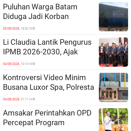
Puluhan Warga Batam
Diduga Jadi Korban
Penipuan Kavling Hingga
05/08/2026,
16:02 WIB
Miliaran Rupiah, Laporan ke
Li Claudia Lantik Pengurus
Polda Kepri Jalan di
IPMB 2026-2030, Ajak
Tempat?
Perkuat Kerukunan dan
04/08/2026,
10:14 WIB
Sinergi dengan Pemko
Kontroversi Video Minim
Batam
Busana Luxor Spa, Polresta
Barelang Usut Tuntas
04/08/2026,
01:11 WIB
Unsur Pelanggaran Hukum
Amsakar Perintahkan OPD
Percepat Program