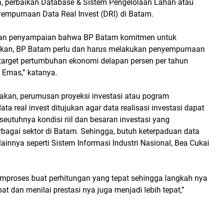
a, perbaikan Database & Sistem Pengelolaan Lahan atau
empurnaan Data Real Invest (DRI) di Batam.
akan penyampaian bahwa BP Batam komitmen untuk
ikan, BP Batam perlu dan harus melakukan penyempurnaan
arget pertumbuhan ekonomi delapan persen per tahun
 Emas,” katanya.
atakan, perumusan proyeksi investasi atau pogram
a real invest ditujukan agar data realisasi investasi dapat
utuhnya kondisi riil dan besaran investasi yang
rbagai sektor di Batam. Sehingga, butuh keterpaduan data
lainnya seperti Sistem Informasi Industri Nasional, Bea Cukai
proses buat perhitungan yang tepat sehingga langkah nya
epat dan menilai prestasi nya juga menjadi lebih tepat,”