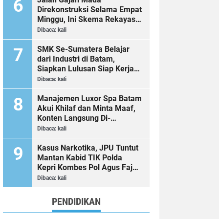
Direkonstruksi Selama Empat
Minggu, Ini Skema Rekayasa
Lalu Lintasnya
Dibaca:
kali
SMK Se-Sumatera Belajar
dari Industri di Batam,
Siapkan Lulusan Siap Kerja
Era Digital
Dibaca:
kali
Manajemen Luxor Spa Batam
Akui Khilaf dan Minta Maaf,
Konten Langsung Di-
Takedown
Dibaca:
kali
Kasus Narkotika, JPU Tuntut
Mantan Kabid TIK Polda
Kepri Kombes Pol Agus Fajar
Sutrisno 2 Tahun 6 Bulan
Dibaca:
kali
Penjara
PENDIDIKAN