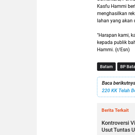
Kasfu Hammi berh
menghasilkan rek
lahan yang akan 
"Harapan kami, 
kepada publik bah
Hammi. (r/Esn)
Batam
BP Bat
Baca berikutnya
Berita Terkait
Kontroversi V
Usut Tuntas 