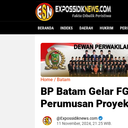
BERANDA
INDEKS
DAERAH
HUKRIM
PER
Home
/
Batam
BP Batam Gelar F
Perumusan Proyeks
Expossidiknews.com
11 November, 2024, 21.25 WIB.
Dibaca:
k