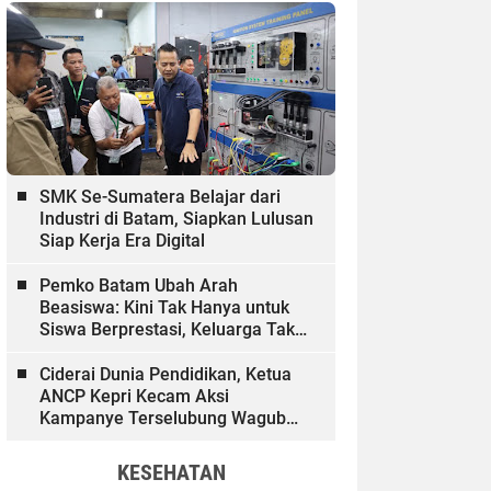
SMK Se-Sumatera Belajar dari
Industri di Batam, Siapkan Lulusan
Siap Kerja Era Digital
Pemko Batam Ubah Arah
Beasiswa: Kini Tak Hanya untuk
Siswa Berprestasi, Keluarga Tak
Mampu dan Hinterland Ikut
Dibiayai
Ciderai Dunia Pendidikan, Ketua
ANCP Kepri Kecam Aksi
Kampanye Terselubung Wagub
Kepri
KESEHATAN