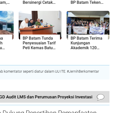
tam,
Bersinergi Cetak
BP Batam Teken
san
Generasi Emas
Kesepakatan
a
Sepak Bola Kepri
Strategis dengan
Panbil Group dan
PLN Batam
na
BP Batam Tunda
BP Batam Terima
ah
Penyesuaian Tarif
Kunjungan
yu
Peti Kemas Batu
Akademik 120
a
Ampar hingga 31
Mahasiswa Uniba,
 Fill
Agustus 2026
Bahas
Pembangunan dan
Ekonomi Batam
 komentator seperti diatur dalam UU ITE. #JernihBerkomentar
GD Audit LMS dan Perumusan Proyeksi Investasi