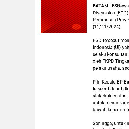
BATAM | ESNews 
Discussion (FGD
Perumusan Proyeks
(11/11/2024).
FGD tersebut men
Indonesia (UI) ya
selaku konsultan 
oleh FKPD Tingkat
pelaku usaha, aso
Plh. Kepala BP 
tersebut dapat 
stakeholder atas
untuk menarik in
bawah kepemimpi
Sehingga, untuk 