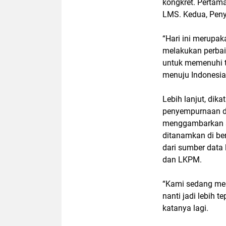
kongkret. Pertam
LMS. Kedua, Peny
“Hari ini merup
melakukan perba
untuk memenuhi t
menuju Indonesia
Lebih lanjut, dik
penyempurnaan dat
menggambarkan se
ditanamkan di be
dari sumber data 
dan LKPM.
“Kami sedang mem
nanti jadi lebih t
katanya lagi.