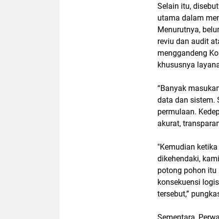
Selain itu, diseb
utama dalam mend
Menurutnya, belu
reviu dan audit 
menggandeng Kons
khususnya layana
“Banyak masukan 
data dan sistem. 
permulaan. Kedepa
akurat, transpara
"Kemudian ketika 
dikehendaki, kam
potong pohon itu
konsekuensi logi
tersebut,” pungka
Sementara, Perw