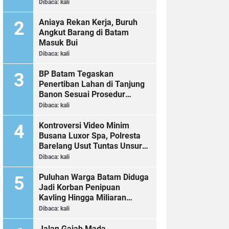
Dibaca:
kali
Aniaya Rekan Kerja, Buruh
Angkut Barang di Batam
Masuk Bui
Dibaca:
kali
BP Batam Tegaskan
Penertiban Lahan di Tanjung
Banon Sesuai Prosedur
Hukum
Dibaca:
kali
Kontroversi Video Minim
Busana Luxor Spa, Polresta
Barelang Usut Tuntas Unsur
Pelanggaran Hukum
Dibaca:
kali
Puluhan Warga Batam Diduga
Jadi Korban Penipuan
Kavling Hingga Miliaran
Rupiah, Laporan ke Polda
Dibaca:
kali
Kepri Jalan di Tempat?
Jalan Gajah Mada