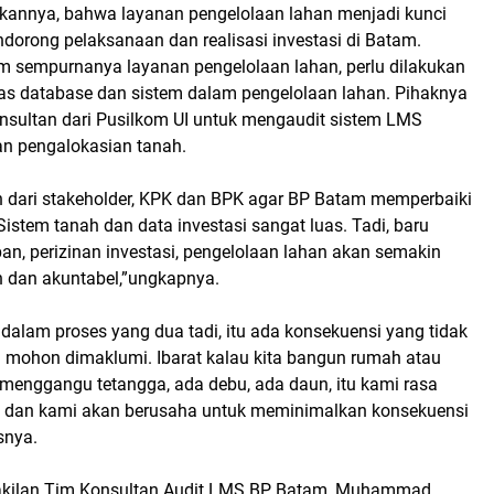
utkannya, bahwa layanan pengelolaan lahan menjadi kunci
orong pelaksanaan dan realisasi investasi di Batam.
m sempurnanya layanan pengelolaan lahan, perlu dilakukan
atas database dan sistem dalam pengelolaan lahan. Pihaknya
ultan dari Pusilkom UI untuk mengaudit sistem LMS
n pengalokasian tanah.
dari stakeholder, KPK dan BPK agar BP Batam memperbaiki
Sistem tanah dan data investasi sangat luas. Tadi, baru
n, perizinan investasi, pengelolaan lahan akan semakin
n dan akuntabel,”ungkapnya.
dalam proses yang dua tadi, itu ada konsekuensi yang tidak
i mohon dimaklumi. Ibarat kalau kita bangun rumah atau
 menggangu tetangga, ada debu, ada daun, itu kami rasa
s dan kami akan berusaha untuk meminimalkan konsekuensi
snya.
akilan Tim Konsultan Audit LMS BP Batam, Muhammad