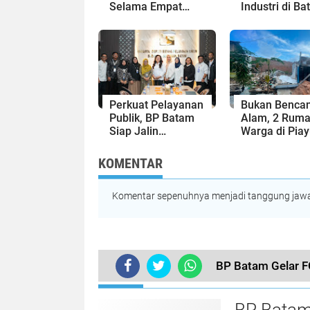
Selama Empat
Industri di Ba
Minggu, Ini Skema
Siapkan Lulu
Rekayasa Lalu
Siap Kerja Er
Lintasnya
Digital
Perkuat Pelayanan
Bukan Benca
Publik, BP Batam
Alam, 2 Rum
Siap Jalin
Warga di Pia
Kolaborasi dengan
Roboh Gegar
Kantor Bahasa
Proyek Cut and
KOMENTAR
Kepri
Komentar sepenuhnya menjadi tanggung jawab
BP Batam Gelar F
TERKINI