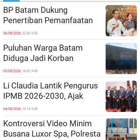
BP Batam Dukung
Penertiban Pemanfaatan
Ruang Laut Sesuai
06/08/2026,
22:30 WIB
Ketentuan Peraturan
Puluhan Warga Batam
Perundang-undangan
Diduga Jadi Korban
Penipuan Kavling Hingga
05/08/2026,
16:02 WIB
Miliaran Rupiah, Laporan ke
Li Claudia Lantik Pengurus
Polda Kepri Jalan di
IPMB 2026-2030, Ajak
Tempat?
Perkuat Kerukunan dan
04/08/2026,
10:14 WIB
Sinergi dengan Pemko
Kontroversi Video Minim
Batam
Busana Luxor Spa, Polresta