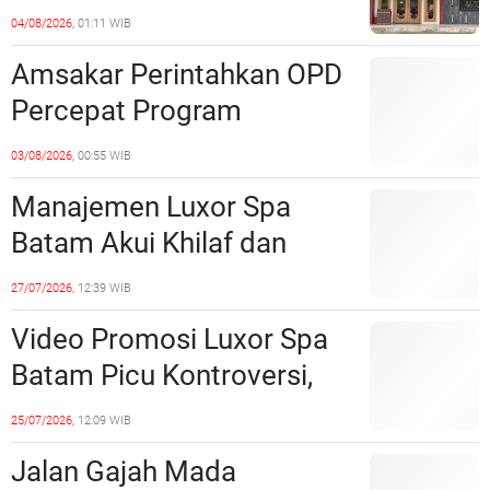
Barelang Usut Tuntas
04/08/2026,
01:11 WIB
Unsur Pelanggaran Hukum
Amsakar Perintahkan OPD
Percepat Program
Prioritas, Targetkan
03/08/2026,
00:55 WIB
Realisasi Pembangunan
Manajemen Luxor Spa
Lampaui 50 Persen
Batam Akui Khilaf dan
Minta Maaf, Konten
27/07/2026,
12:39 WIB
Langsung Di-Takedown
Video Promosi Luxor Spa
Batam Picu Kontroversi,
Dinilai Bermuatan Sensual
25/07/2026,
12:09 WIB
Jalan Gajah Mada