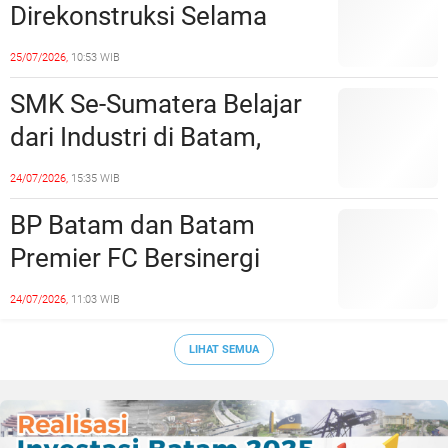
Direkonstruksi Selama
Empat Minggu, Ini Skema
25/07/2026,
10:53 WIB
Rekayasa Lalu Lintasnya
SMK Se-Sumatera Belajar
dari Industri di Batam,
Siapkan Lulusan Siap Kerja
24/07/2026,
15:35 WIB
Era Digital
BP Batam dan Batam
Premier FC Bersinergi
Cetak Generasi Emas
24/07/2026,
11:03 WIB
Sepak Bola Kepri
LIHAT SEMUA