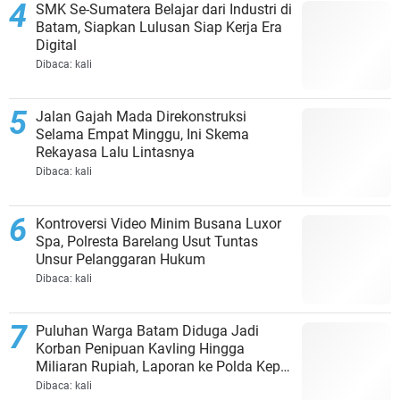
SMK Se-Sumatera Belajar dari Industri di
Batam, Siapkan Lulusan Siap Kerja Era
Digital
Dibaca:
kali
Jalan Gajah Mada Direkonstruksi
Selama Empat Minggu, Ini Skema
Rekayasa Lalu Lintasnya
Dibaca:
kali
Kontroversi Video Minim Busana Luxor
Spa, Polresta Barelang Usut Tuntas
Unsur Pelanggaran Hukum
Dibaca:
kali
Puluhan Warga Batam Diduga Jadi
Korban Penipuan Kavling Hingga
Miliaran Rupiah, Laporan ke Polda Kepri
Jalan di Tempat?
Dibaca:
kali