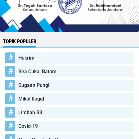
TOPIK POPULER
Hukrim
Bea Cukai Batam
Dugaan Pungli
Mikol Ilegal
Limbah B3
Covid-19