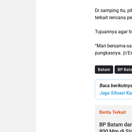
Di samping itu, 
terkait rencana 
Tujuannya agar t
“Mari bersama-sa
pungkasnya. (r/E
Batam
BP Bat
Baca berikutnya
Berita Terkait
BP Batam dan 
800 Mm di S