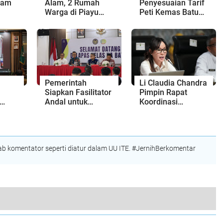
tam
Alam, 2 Rumah
Penyesuaian Tarif
Warga di Piayu
Peti Kemas Batu
engan
Roboh Gegara
Ampar hingga 31
a
Proyek Cut and Fill
Agustus 2026
Pemerintah
Li Claudia Chandra
Siapkan Fasilitator
Pimpin Rapat
Andal untuk
Koordinasi
Implementasi
Penanganan Banjir
KUHP Baru
dan Isu Strategis
anja
Kota Batam
 komentator seperti diatur dalam UU ITE. #JernihBerkomentar
embangunan Infrastruktur Jalan Tahun 2025