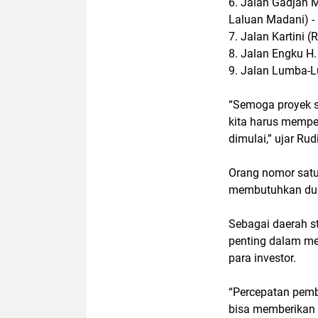
6. Jalan Gadjah 
Laluan Madani) - 
7. Jalan Kartini 
8. Jalan Engku H
9. Jalan Lumba-L
“Semoga proyek st
kita harus mempe
dimulai,” ujar Rudi
Orang nomor satu
membutuhkan duk
Sebagai daerah str
penting dalam me
para investor.
“Percepatan pemb
bisa memberikan 