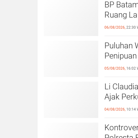
BP Batam
Ruang Lau
Perundan
06/08/2026,
22:30 
Puluhan 
Penipuan 
Laporan k
05/08/2026,
16:02 
Li Claudi
Ajak Perk
Pemko B
04/08/2026,
10:14 
Kontrover
Polresta 