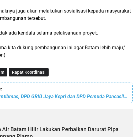
pihaknya juga akan melakukan sosialisasi kepada masyarakat
pembangunan tersebut.
idak ada kendala selama pelaksanaan proyek.
ma kita dukung pembangunan ini agar Batam lebih maju,”
sn)
am
Rapat Koordinasi
:
Jaga Situasi Kamtibmas, DPD GRIB Jaya Kepri dan DPD Pemuda Pancasila Kepri Deklarasi Sikap Damai
Air Batam Hilir Lakukan Perbaikan Darurat Pipa
impang Plamo