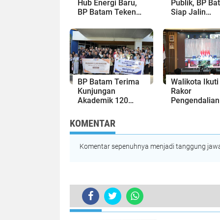
Hub Energi Baru,
Publik, BP Ba
BP Batam Teken
Siap Jalin
Kesepakatan
Kolaborasi d
Strategis dengan
Kantor Bahas
Panbil Group dan
Kepri
PLN Batam
BP Batam Terima
Walikota Ikuti
Kunjungan
Rakor
Akademik 120
Pengendalian
Mahasiswa Uniba,
Inflasi dan
Bahas
Percepatan
KOMENTAR
Pembangunan dan
Realisasi Bel
Ekonomi Batam
Tahun 2025
Komentar sepenuhnya menjadi tanggung jawab
TERKINI
BP Batam Gelar Rapat Koordinasi P