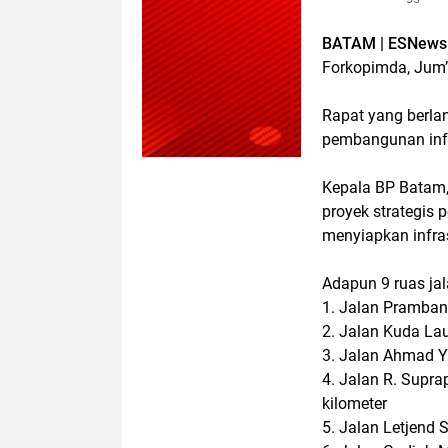
BATAM | ESNews 
Forkopimda, Jum’
Rapat yang berla
pembangunan infr
Kepala BP Batam
proyek strategis 
menyiapkan infras
Adapun 9 ruas ja
1. Jalan Prambana
2. Jalan Kuda Laut
3. Jalan Ahmad Ya
4. Jalan R. Supr
kilometer
5. Jalan Letjend