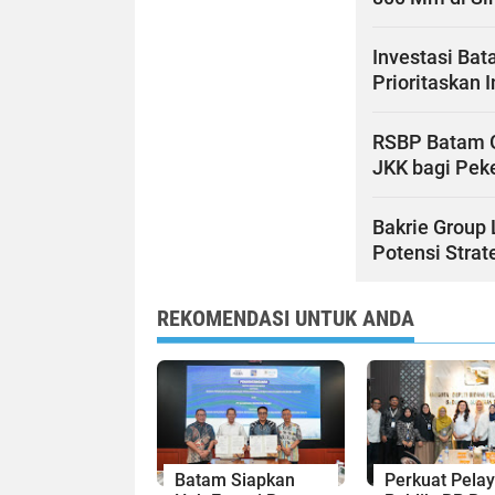
Investasi Bat
Prioritaskan 
RSBP Batam G
JKK bagi Pek
Bakrie Group 
Potensi Stra
REKOMENDASI UNTUK ANDA
Batam Siapkan
Perkuat Pela