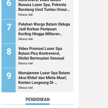
Busana Luxor Spa, Polresta
Barelang Usut Tuntas Unsur
Pelanggaran Hukum
Dibaca:
kali
Puluhan Warga Batam Diduga
Jadi Korban Penipuan
Kavling Hingga Miliaran
Rupiah, Laporan ke Polda
Dibaca:
kali
Kepri Jalan di Tempat?
Video Promosi Luxor Spa
Batam Picu Kontroversi,
Dinilai Bermuatan Sensual
Dibaca:
kali
Manajemen Luxor Spa Batam
Akui Khilaf dan Minta Maaf,
Konten Langsung Di-
Takedown
Dibaca:
kali
PENDIDIKAN