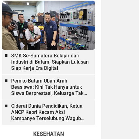
SMK Se-Sumatera Belajar dari
Industri di Batam, Siapkan Lulusan
Siap Kerja Era Digital
Pemko Batam Ubah Arah
Beasiswa: Kini Tak Hanya untuk
Siswa Berprestasi, Keluarga Tak
Mampu dan Hinterland Ikut
Dibiayai
Ciderai Dunia Pendidikan, Ketua
ANCP Kepri Kecam Aksi
Kampanye Terselubung Wagub
Kepri
KESEHATAN