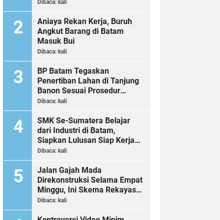
Dibaca:
kali
Aniaya Rekan Kerja, Buruh
Angkut Barang di Batam
Masuk Bui
Dibaca:
kali
BP Batam Tegaskan
Penertiban Lahan di Tanjung
Banon Sesuai Prosedur
Hukum
Dibaca:
kali
SMK Se-Sumatera Belajar
dari Industri di Batam,
Siapkan Lulusan Siap Kerja
Era Digital
Dibaca:
kali
Jalan Gajah Mada
Direkonstruksi Selama Empat
Minggu, Ini Skema Rekayasa
Lalu Lintasnya
Dibaca:
kali
Kontroversi Video Minim