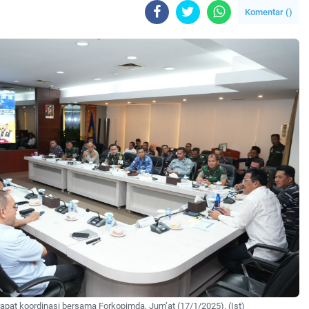
Komentar (
)
pat koordinasi bersama Forkopimda, Jum’at (17/1/2025). (Ist)