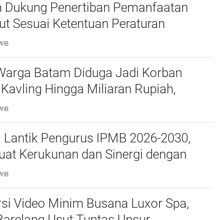
 Dukung Penertiban Pemanfaatan
t Sesuai Ketentuan Peraturan
g-undangan
WIB
Warga Batam Diduga Jadi Korban
Kavling Hingga Miliaran Rupiah,
e Polda Kepri Jalan di Tempat?
WIB
a Lantik Pengurus IPMB 2026-2030,
uat Kerukunan dan Sinergi dengan
atam
WIB
si Video Minim Busana Luxor Spa,
Barelang Usut Tuntas Unsur