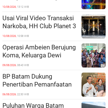
dan Manajeman Terlibat
10/08/2026,
13:12 WIB
Peredaran Narkoba?
Usai Viral Video Transaksi
Narkoba, HH Club Planet 3
Dikabarkan Digerebek
10/08/2026,
10:58 WIB
Dittipidnarkoba Bareskrim
Operasi Ambeien Berujung
Polri?
Koma, Keluarga Dewi
Sartika Polisikan RS Awal
09/08/2026,
08:43 WIB
Bros Botania
BP Batam Dukung
Penertiban Pemanfaatan
Ruang Laut Sesuai
06/08/2026,
22:30 WIB
Ketentuan Peraturan
Puluhan Warga Batam