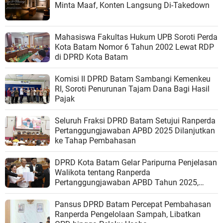
Minta Maaf, Konten Langsung Di-Takedown
Mahasiswa Fakultas Hukum UPB Soroti Perda
Kota Batam Nomor 6 Tahun 2002 Lewat RDP
di DPRD Kota Batam
Komisi II DPRD Batam Sambangi Kemenkeu
RI, Soroti Penurunan Tajam Dana Bagi Hasil
Pajak
Seluruh Fraksi DPRD Batam Setujui Ranperda
Pertanggungjawaban APBD 2025 Dilanjutkan
ke Tahap Pembahasan
DPRD Kota Batam Gelar Paripurna Penjelasan
Walikota tentang Ranperda
Pertanggungjawaban APBD Tahun 2025,
Apresiasi Pemko Raih WTP ke-14 Berturut-
turut
Pansus DPRD Batam Percepat Pembahasan
Ranperda Pengelolaan Sampah, Libatkan