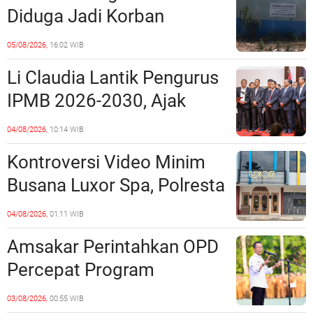
Perundang-undangan
Diduga Jadi Korban
Penipuan Kavling Hingga
05/08/2026,
16:02 WIB
Miliaran Rupiah, Laporan ke
Li Claudia Lantik Pengurus
Polda Kepri Jalan di
IPMB 2026-2030, Ajak
Tempat?
Perkuat Kerukunan dan
04/08/2026,
10:14 WIB
Sinergi dengan Pemko
Kontroversi Video Minim
Batam
Busana Luxor Spa, Polresta
Barelang Usut Tuntas
04/08/2026,
01:11 WIB
Unsur Pelanggaran Hukum
Amsakar Perintahkan OPD
Percepat Program
Prioritas, Targetkan
03/08/2026,
00:55 WIB