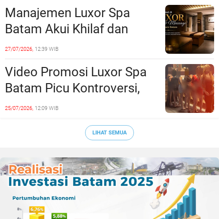
Realisasi Pembangunan
Manajemen Luxor Spa
Lampaui 50 Persen
Batam Akui Khilaf dan
Minta Maaf, Konten
27/07/2026,
12:39 WIB
Langsung Di-Takedown
Video Promosi Luxor Spa
Batam Picu Kontroversi,
Dinilai Bermuatan Sensual
25/07/2026,
12:09 WIB
LIHAT SEMUA