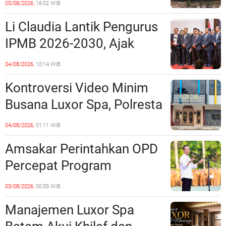
05/08/2026,
16:02 WIB
Miliaran Rupiah, Laporan ke
Li Claudia Lantik Pengurus
Polda Kepri Jalan di
IPMB 2026-2030, Ajak
Tempat?
Perkuat Kerukunan dan
04/08/2026,
10:14 WIB
Sinergi dengan Pemko
Kontroversi Video Minim
Batam
Busana Luxor Spa, Polresta
Barelang Usut Tuntas
04/08/2026,
01:11 WIB
Unsur Pelanggaran Hukum
Amsakar Perintahkan OPD
Percepat Program
Prioritas, Targetkan
03/08/2026,
00:55 WIB
Realisasi Pembangunan
Manajemen Luxor Spa
Lampaui 50 Persen