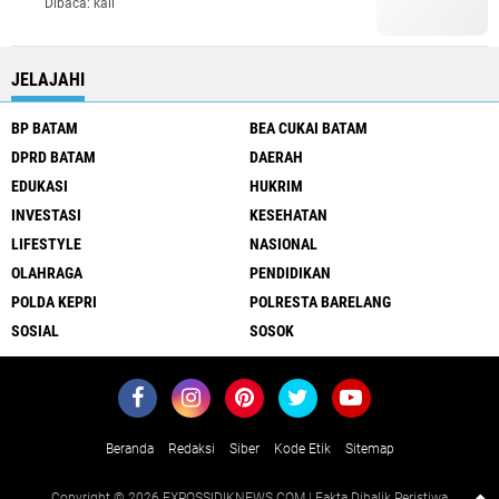
Dibaca:
kali
JELAJAHI
BP BATAM
BEA CUKAI BATAM
DPRD BATAM
DAERAH
EDUKASI
HUKRIM
INVESTASI
KESEHATAN
LIFESTYLE
NASIONAL
OLAHRAGA
PENDIDIKAN
POLDA KEPRI
POLRESTA BARELANG
SOSIAL
SOSOK
Beranda
Redaksi
Siber
Kode Etik
Sitemap
Copyright ©
2026 EXPOSSIDIKNEWS.COM | Fakta Dibalik Peristiwa