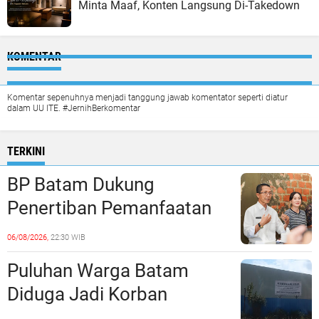
Minta Maaf, Konten Langsung Di-Takedown
KOMENTAR
Komentar sepenuhnya menjadi tanggung jawab komentator seperti diatur
dalam UU ITE. #JernihBerkomentar
TERKINI
BP Batam Dukung
Penertiban Pemanfaatan
Ruang Laut Sesuai
06/08/2026,
22:30 WIB
Ketentuan Peraturan
Puluhan Warga Batam
Perundang-undangan
Diduga Jadi Korban
Penipuan Kavling Hingga