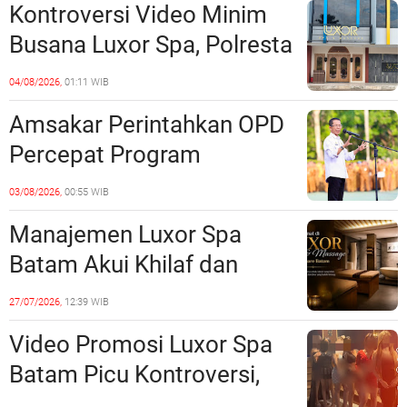
Kontroversi Video Minim
Batam
Busana Luxor Spa, Polresta
Barelang Usut Tuntas
04/08/2026,
01:11 WIB
Unsur Pelanggaran Hukum
Amsakar Perintahkan OPD
Percepat Program
Prioritas, Targetkan
03/08/2026,
00:55 WIB
Realisasi Pembangunan
Manajemen Luxor Spa
Lampaui 50 Persen
Batam Akui Khilaf dan
Minta Maaf, Konten
27/07/2026,
12:39 WIB
Langsung Di-Takedown
Video Promosi Luxor Spa
Batam Picu Kontroversi,
Dinilai Bermuatan Sensual