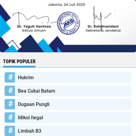
TOPIK POPULER
Hukrim
Bea Cukai Batam
Dugaan Pungli
Mikol Ilegal
Limbah B3