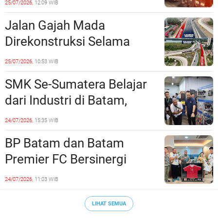
25/07/2026,
12:09 WIB
Jalan Gajah Mada
Direkonstruksi Selama
Empat Minggu, Ini Skema
25/07/2026,
10:53 WIB
Rekayasa Lalu Lintasnya
SMK Se-Sumatera Belajar
dari Industri di Batam,
Siapkan Lulusan Siap Kerja
24/07/2026,
15:35 WIB
Era Digital
BP Batam dan Batam
Premier FC Bersinergi
Cetak Generasi Emas
24/07/2026,
11:03 WIB
Sepak Bola Kepri
LIHAT SEMUA