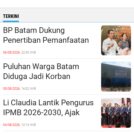
TERKINI
BP Batam Dukung
Penertiban Pemanfaatan
Ruang Laut Sesuai
06/08/2026,
22:30 WIB
Ketentuan Peraturan
Puluhan Warga Batam
Perundang-undangan
Diduga Jadi Korban
Penipuan Kavling Hingga
05/08/2026,
16:02 WIB
Miliaran Rupiah, Laporan ke
Li Claudia Lantik Pengurus
Polda Kepri Jalan di
IPMB 2026-2030, Ajak
Tempat?
Perkuat Kerukunan dan
04/08/2026,
10:14 WIB
Sinergi dengan Pemko