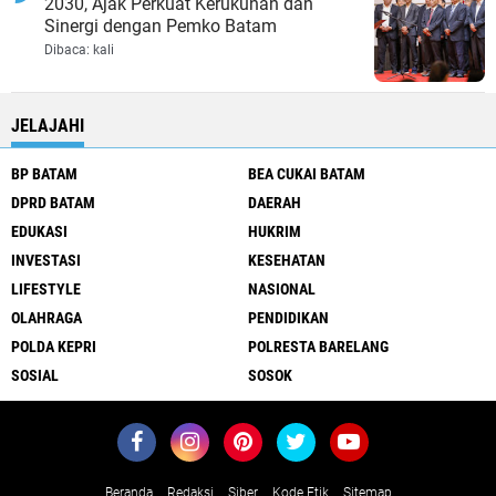
2030, Ajak Perkuat Kerukunan dan
Sinergi dengan Pemko Batam
Dibaca:
kali
JELAJAHI
BP BATAM
BEA CUKAI BATAM
DPRD BATAM
DAERAH
EDUKASI
HUKRIM
INVESTASI
KESEHATAN
LIFESTYLE
NASIONAL
OLAHRAGA
PENDIDIKAN
POLDA KEPRI
POLRESTA BARELANG
SOSIAL
SOSOK
Beranda
Redaksi
Siber
Kode Etik
Sitemap