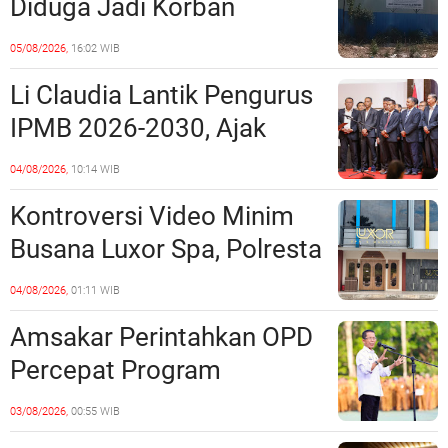
Diduga Jadi Korban
Penipuan Kavling Hingga
05/08/2026,
16:02 WIB
Miliaran Rupiah, Laporan ke
Li Claudia Lantik Pengurus
Polda Kepri Jalan di
IPMB 2026-2030, Ajak
Tempat?
Perkuat Kerukunan dan
04/08/2026,
10:14 WIB
Sinergi dengan Pemko
Kontroversi Video Minim
Batam
Busana Luxor Spa, Polresta
Barelang Usut Tuntas
04/08/2026,
01:11 WIB
Unsur Pelanggaran Hukum
Amsakar Perintahkan OPD
Percepat Program
Prioritas, Targetkan
03/08/2026,
00:55 WIB
Realisasi Pembangunan