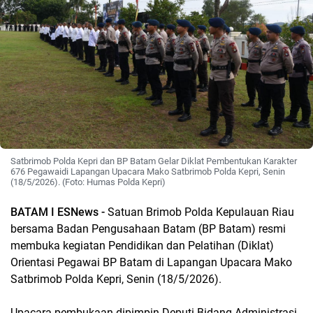
Satbrimob Polda Kepri dan BP Batam Gelar Diklat Pembentukan Karakter
676 Pegawaidi Lapangan Upacara Mako Satbrimob Polda Kepri, Senin
(18/5/2026). (Foto: Humas Polda Kepri)
BATAM I ESNews -
Satuan Brimob Polda Kepulauan Riau
bersama Badan Pengusahaan Batam (BP Batam) resmi
membuka kegiatan Pendidikan dan Pelatihan (Diklat)
Orientasi Pegawai BP Batam di Lapangan Upacara Mako
Satbrimob Polda Kepri, Senin (18/5/2026).
Upacara pembukaan dipimpin Deputi Bidang Administrasi