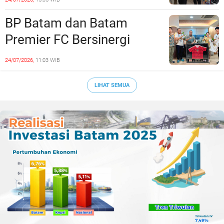
Era Digital
BP Batam dan Batam
Premier FC Bersinergi
Cetak Generasi Emas
24/07/2026,
11:03 WIB
Sepak Bola Kepri
LIHAT SEMUA