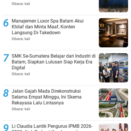
Jalan di Tempat?
Dibaca:
kali
Manajemen Luxor Spa Batam Akui
Khilaf dan Minta Maaf, Konten
Langsung Di-Takedown
Dibaca:
kali
SMK Se-Sumatera Belajar dari Industri di
Batam, Siapkan Lulusan Siap Kerja Era
Digital
Dibaca:
kali
Jalan Gajah Mada Direkonstruksi
Selama Empat Minggu, Ini Skema
Rekayasa Lalu Lintasnya
Dibaca:
kali
Li Claudia Lantik Pengurus IPMB 2026-