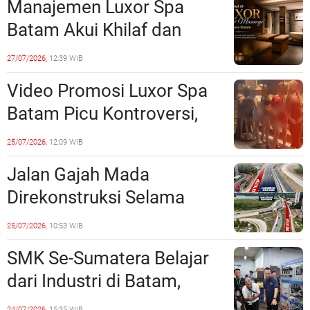
Manajemen Luxor Spa
Lampaui 50 Persen
Batam Akui Khilaf dan
Minta Maaf, Konten
27/07/2026,
12:39 WIB
Langsung Di-Takedown
Video Promosi Luxor Spa
Batam Picu Kontroversi,
Dinilai Bermuatan Sensual
25/07/2026,
12:09 WIB
Jalan Gajah Mada
Direkonstruksi Selama
Empat Minggu, Ini Skema
25/07/2026,
10:53 WIB
Rekayasa Lalu Lintasnya
SMK Se-Sumatera Belajar
dari Industri di Batam,
Siapkan Lulusan Siap Kerja
24/07/2026,
15:35 WIB