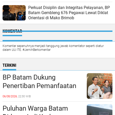
Perkuat Disiplin dan Integritas Pelayanan, BP
Batam Gembleng 676 Pegawai Lewat Diklat
Orientasi di Mako Brimob
KOMENTAR
Komentar sepenuhnya menjadi tanggung jawab komentator seperti diatur
dalam UU ITE. #JernihBerkomentar
TERKINI
BP Batam Dukung
Penertiban Pemanfaatan
Ruang Laut Sesuai
06/08/2026,
22:30 WIB
Ketentuan Peraturan
Puluhan Warga Batam
Perundang-undangan