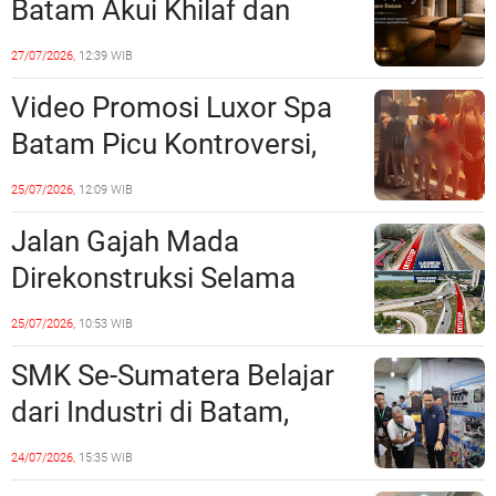
Batam Akui Khilaf dan
Minta Maaf, Konten
27/07/2026,
12:39 WIB
Langsung Di-Takedown
Video Promosi Luxor Spa
Batam Picu Kontroversi,
Dinilai Bermuatan Sensual
25/07/2026,
12:09 WIB
Jalan Gajah Mada
Direkonstruksi Selama
Empat Minggu, Ini Skema
25/07/2026,
10:53 WIB
Rekayasa Lalu Lintasnya
SMK Se-Sumatera Belajar
dari Industri di Batam,
Siapkan Lulusan Siap Kerja
24/07/2026,
15:35 WIB
Era Digital