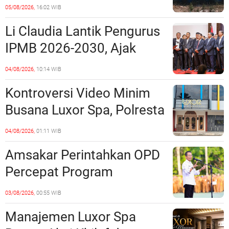
Penipuan Kavling Hingga
05/08/2026,
16:02 WIB
Miliaran Rupiah, Laporan ke
Li Claudia Lantik Pengurus
Polda Kepri Jalan di
IPMB 2026-2030, Ajak
Tempat?
Perkuat Kerukunan dan
04/08/2026,
10:14 WIB
Sinergi dengan Pemko
Kontroversi Video Minim
Batam
Busana Luxor Spa, Polresta
Barelang Usut Tuntas
04/08/2026,
01:11 WIB
Unsur Pelanggaran Hukum
Amsakar Perintahkan OPD
Percepat Program
Prioritas, Targetkan
03/08/2026,
00:55 WIB
Realisasi Pembangunan
Manajemen Luxor Spa
Lampaui 50 Persen