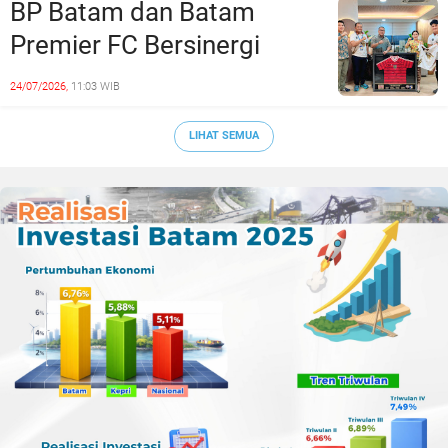
BP Batam dan Batam
Premier FC Bersinergi
Cetak Generasi Emas
24/07/2026,
11:03 WIB
Sepak Bola Kepri
LIHAT SEMUA