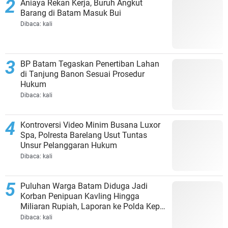
Aniaya Rekan Kerja, Buruh Angkut
Barang di Batam Masuk Bui
Dibaca:
kali
BP Batam Tegaskan Penertiban Lahan
di Tanjung Banon Sesuai Prosedur
Hukum
Dibaca:
kali
Kontroversi Video Minim Busana Luxor
Spa, Polresta Barelang Usut Tuntas
Unsur Pelanggaran Hukum
Dibaca:
kali
Puluhan Warga Batam Diduga Jadi
Korban Penipuan Kavling Hingga
Miliaran Rupiah, Laporan ke Polda Kepri
Jalan di Tempat?
Dibaca:
kali