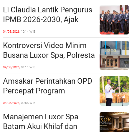
Miliaran Rupiah, Laporan ke
Li Claudia Lantik Pengurus
Polda Kepri Jalan di
IPMB 2026-2030, Ajak
Tempat?
Perkuat Kerukunan dan
04/08/2026,
10:14 WIB
Sinergi dengan Pemko
Kontroversi Video Minim
Batam
Busana Luxor Spa, Polresta
Barelang Usut Tuntas
04/08/2026,
01:11 WIB
Unsur Pelanggaran Hukum
Amsakar Perintahkan OPD
Percepat Program
Prioritas, Targetkan
03/08/2026,
00:55 WIB
Realisasi Pembangunan
Manajemen Luxor Spa
Lampaui 50 Persen
Batam Akui Khilaf dan