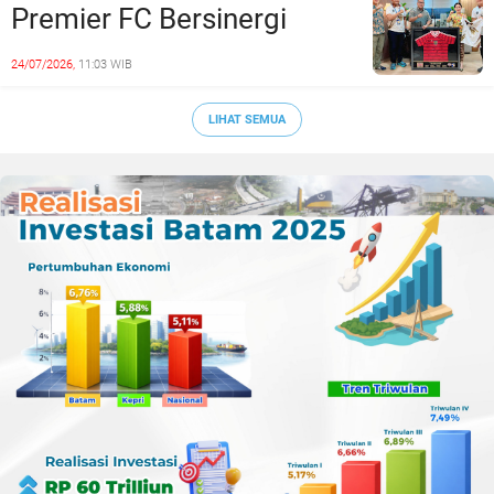
Premier FC Bersinergi
Cetak Generasi Emas
24/07/2026,
11:03 WIB
Sepak Bola Kepri
LIHAT SEMUA