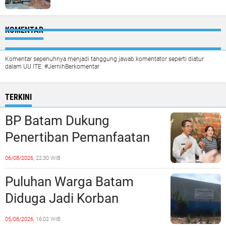
KOMENTAR
Komentar sepenuhnya menjadi tanggung jawab komentator seperti diatur
dalam UU ITE. #JernihBerkomentar
TERKINI
BP Batam Dukung
Penertiban Pemanfaatan
Ruang Laut Sesuai
06/08/2026,
22:30 WIB
Ketentuan Peraturan
Puluhan Warga Batam
Perundang-undangan
Diduga Jadi Korban
Penipuan Kavling Hingga
05/08/2026,
16:02 WIB