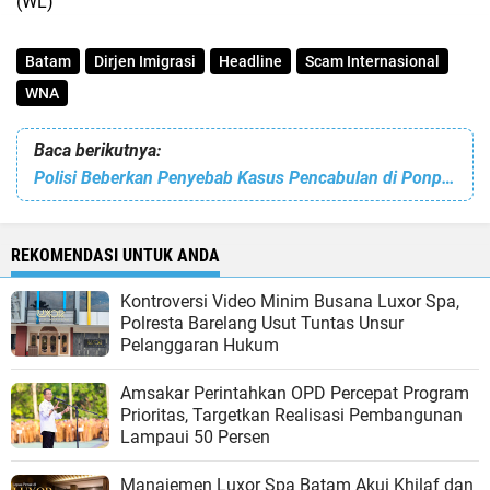
(WL)
Batam
Dirjen Imigrasi
Headline
Scam Internasional
WNA
Baca berikutnya:
Polisi Beberkan Penyebab Kasus Pencabulan di Ponpes Ndholo Kusumo Pati Baru Diusut meski Korban Melapor Sejak 2024
REKOMENDASI UNTUK ANDA
Kontroversi Video Minim Busana Luxor Spa,
Polresta Barelang Usut Tuntas Unsur
Pelanggaran Hukum
Amsakar Perintahkan OPD Percepat Program
Prioritas, Targetkan Realisasi Pembangunan
Lampaui 50 Persen
Manajemen Luxor Spa Batam Akui Khilaf dan