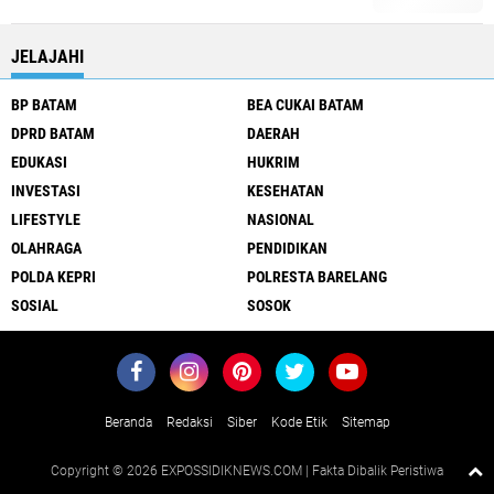
JELAJAHI
BP BATAM
BEA CUKAI BATAM
DPRD BATAM
DAERAH
EDUKASI
HUKRIM
INVESTASI
KESEHATAN
LIFESTYLE
NASIONAL
OLAHRAGA
PENDIDIKAN
POLDA KEPRI
POLRESTA BARELANG
SOSIAL
SOSOK
Beranda
Redaksi
Siber
Kode Etik
Sitemap
Copyright ©
2026 EXPOSSIDIKNEWS.COM | Fakta Dibalik Peristiwa