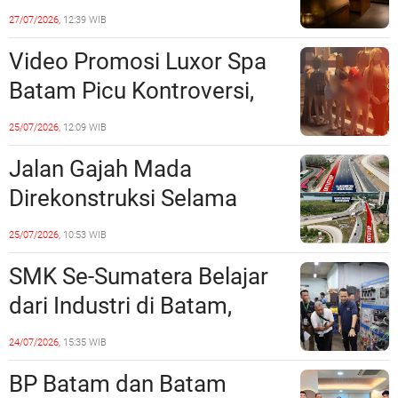
Minta Maaf, Konten
27/07/2026,
12:39 WIB
Langsung Di-Takedown
Video Promosi Luxor Spa
Batam Picu Kontroversi,
Dinilai Bermuatan Sensual
25/07/2026,
12:09 WIB
Jalan Gajah Mada
Direkonstruksi Selama
Empat Minggu, Ini Skema
25/07/2026,
10:53 WIB
Rekayasa Lalu Lintasnya
SMK Se-Sumatera Belajar
dari Industri di Batam,
Siapkan Lulusan Siap Kerja
24/07/2026,
15:35 WIB
Era Digital
BP Batam dan Batam