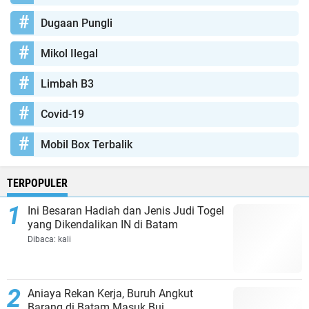
Dugaan Pungli
Mikol Ilegal
Limbah B3
Covid-19
Mobil Box Terbalik
TERPOPULER
Ini Besaran Hadiah dan Jenis Judi Togel
yang Dikendalikan IN di Batam
Dibaca:
kali
Aniaya Rekan Kerja, Buruh Angkut
Barang di Batam Masuk Bui