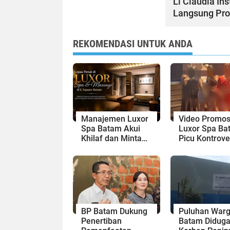
Li Claudia In
Langsung Pr
REKOMENDASI UNTUK ANDA
Manajemen Luxor
Video Promos
Spa Batam Akui
Luxor Spa Ba
Khilaf dan Minta
Picu Kontrove
Maaf, Konten
Dinilai Bermu
Langsung Di-
Sensual
Takedown
BP Batam Dukung
Puluhan War
Penertiban
Batam Diduga