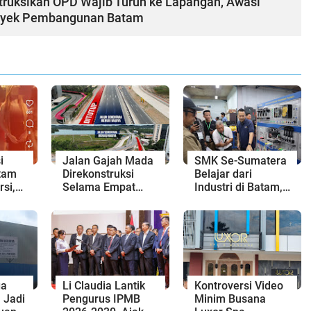
struksikan OPD Wajib Turun ke Lapangan, Awasi
oyek Pembangunan Batam
i
Jalan Gajah Mada
SMK Se-Sumatera
tam
Direkonstruksi
Belajar dari
rsi,
Selama Empat
Industri di Batam,
atan
Minggu, Ini Skema
Siapkan Lulusan
Rekayasa Lalu
Siap Kerja Era
Lintasnya
Digital
ga
Li Claudia Lantik
Kontroversi Video
 Jadi
Pengurus IPMB
Minim Busana