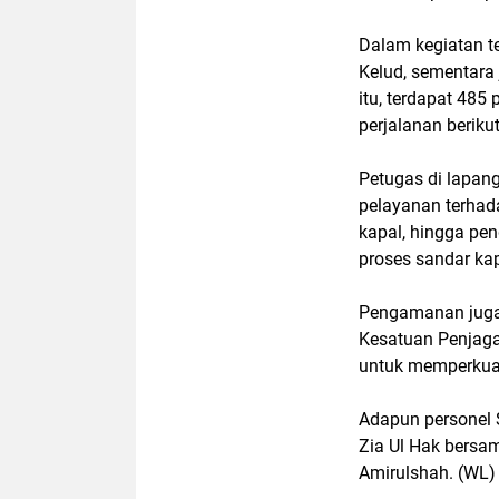
Dalam kegiatan t
Kelud, sementara
itu, terdapat 485
perjalanan beriku
Petugas di lapan
pelayanan terha
kapal, hingga pe
proses sandar ka
Pengamanan juga m
Kesatuan Penjaga
untuk memperkuat
Adapun personel S
Zia Ul Hak bersam
Amirulshah. (WL)