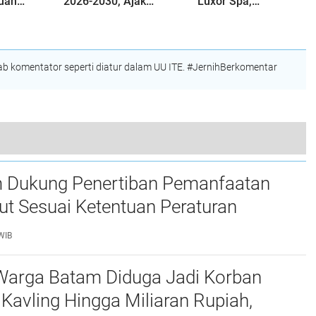
uan
2026-2030, Ajak
Luxor Spa,
ga
Perkuat Kerukunan
Polresta Barelang
ah,
dan Sinergi
Usut Tuntas Unsur
olda
dengan Pemko
Pelanggaran
Batam
Hukum
 komentator seperti diatur dalam UU ITE. #JernihBerkomentar
Polisi Penolong, Satpolairud Polresta Barelang Kawal Kedatangan dan Keberangkatan KM Kelud di Pelabuhan Batu Ampar
 Dukung Penertiban Pemanfaatan
t Sesuai Ketentuan Peraturan
g-undangan
WIB
Warga Batam Diduga Jadi Korban
Kavling Hingga Miliaran Rupiah,