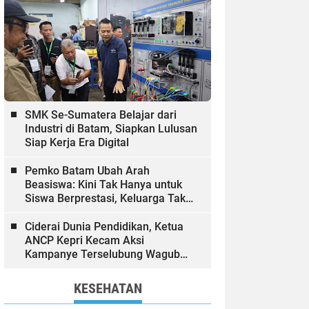
SMK Se-Sumatera Belajar dari
Industri di Batam, Siapkan Lulusan
Siap Kerja Era Digital
Pemko Batam Ubah Arah
Beasiswa: Kini Tak Hanya untuk
Siswa Berprestasi, Keluarga Tak
Mampu dan Hinterland Ikut
Dibiayai
Ciderai Dunia Pendidikan, Ketua
ANCP Kepri Kecam Aksi
Kampanye Terselubung Wagub
Kepri
KESEHATAN