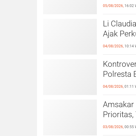
Laporan k
05/08/2026,
16:02 
Li Claudi
Ajak Perk
Pemko B
04/08/2026,
10:14 
Kontrover
Polresta 
Pelangga
04/08/2026,
01:11 
Amsakar 
Prioritas
Lampaui 
03/08/2026,
00:55 