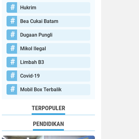
Hukrim
Bea Cukai Batam
Dugaan Pungli
Mikol Ilegal
Limbah B3
Covid-19
Mobil Box Terbalik
TERPOPULER
PENDIDIKAN