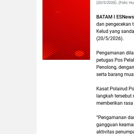
(20/5/2026). (Foto: H
BATAM I ESNews
dan pengecekan 
Kelud yang sanda
(20/5/2026).
Pengamanan dilak
petugas Pos Pela
Penolong, dengan
serta barang mua
Kasat Polairud P
langkah tersebut
memberikan rasa 
“Pengamanan dan 
gangguan keaman
aktivitas penumpa