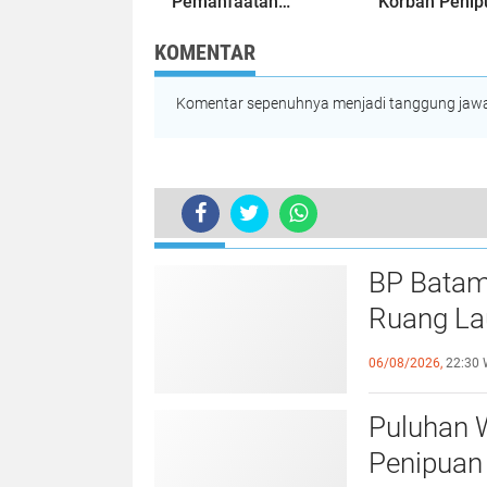
Pemanfaatan
Korban Penip
Ruang Laut Sesuai
Kavling Hing
Ketentuan
Miliaran Rupi
KOMENTAR
Peraturan
Laporan ke P
Perundang-
Kepri Jalan di
undangan
Komentar sepenuhnya menjadi tanggung jawab
Tempat?
TERKINI
BP Batam
Ruang Lau
Perundan
06/08/2026,
22:30 
Puluhan 
Penipuan 