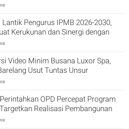
e Polda Kepri Jalan di Tempat?
WIB
a Lantik Pengurus IPMB 2026-2030,
uat Kerukunan dan Sinergi dengan
atam
WIB
si Video Minim Busana Luxor Spa,
Barelang Usut Tuntas Unsur
ran Hukum
WIB
Perintahkan OPD Percepat Program
, Targetkan Realisasi Pembangunan
50 Persen
WIB