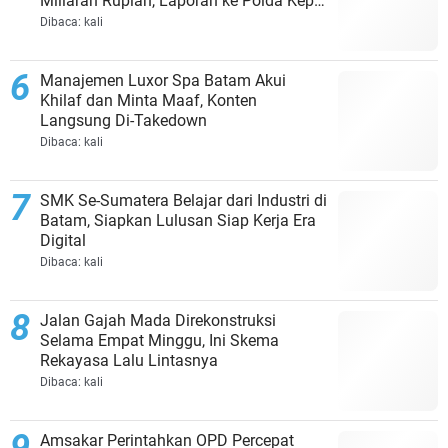
Miliaran Rupiah, Laporan ke Polda Kepri
Jalan di Tempat?
Dibaca:
kali
Manajemen Luxor Spa Batam Akui
Khilaf dan Minta Maaf, Konten
Langsung Di-Takedown
Dibaca:
kali
SMK Se-Sumatera Belajar dari Industri di
Batam, Siapkan Lulusan Siap Kerja Era
Digital
Dibaca:
kali
Jalan Gajah Mada Direkonstruksi
Selama Empat Minggu, Ini Skema
Rekayasa Lalu Lintasnya
Dibaca:
kali
Amsakar Perintahkan OPD Percepat