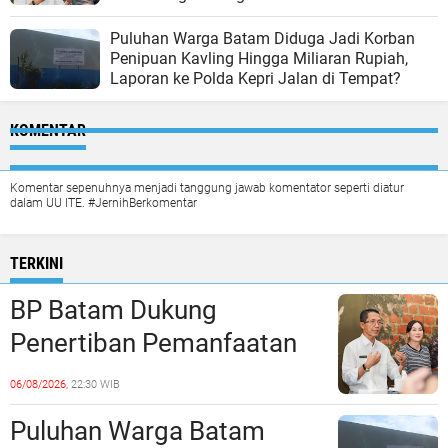
Puluhan Warga Batam Diduga Jadi Korban
Penipuan Kavling Hingga Miliaran Rupiah,
Laporan ke Polda Kepri Jalan di Tempat?
KOMENTAR
Komentar sepenuhnya menjadi tanggung jawab komentator seperti diatur
dalam UU ITE. #JernihBerkomentar
TERKINI
BP Batam Dukung
Penertiban Pemanfaatan
Ruang Laut Sesuai
06/08/2026,
22:30 WIB
Ketentuan Peraturan
Puluhan Warga Batam
Perundang-undangan