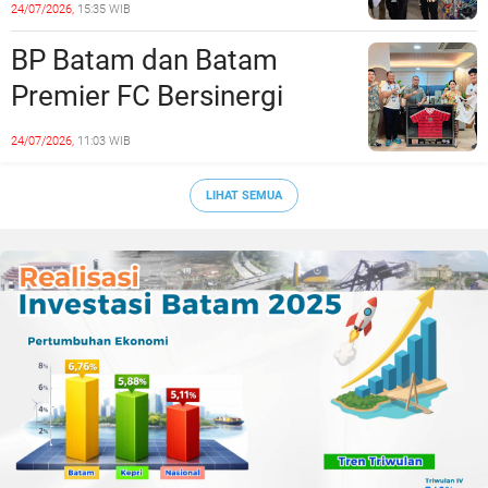
Siapkan Lulusan Siap Kerja
24/07/2026,
15:35 WIB
Era Digital
BP Batam dan Batam
Premier FC Bersinergi
Cetak Generasi Emas
24/07/2026,
11:03 WIB
Sepak Bola Kepri
LIHAT SEMUA