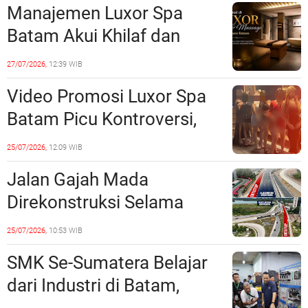
Manajemen Luxor Spa
Lampaui 50 Persen
Batam Akui Khilaf dan
Minta Maaf, Konten
27/07/2026,
12:39 WIB
Langsung Di-Takedown
Video Promosi Luxor Spa
Batam Picu Kontroversi,
Dinilai Bermuatan Sensual
25/07/2026,
12:09 WIB
Jalan Gajah Mada
Direkonstruksi Selama
Empat Minggu, Ini Skema
25/07/2026,
10:53 WIB
Rekayasa Lalu Lintasnya
SMK Se-Sumatera Belajar
dari Industri di Batam,