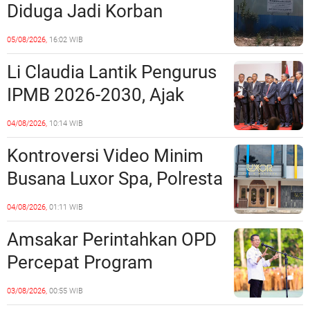
Diduga Jadi Korban
Penipuan Kavling Hingga
05/08/2026,
16:02 WIB
Miliaran Rupiah, Laporan ke
Li Claudia Lantik Pengurus
Polda Kepri Jalan di
IPMB 2026-2030, Ajak
Tempat?
Perkuat Kerukunan dan
04/08/2026,
10:14 WIB
Sinergi dengan Pemko
Kontroversi Video Minim
Batam
Busana Luxor Spa, Polresta
Barelang Usut Tuntas
04/08/2026,
01:11 WIB
Unsur Pelanggaran Hukum
Amsakar Perintahkan OPD
Percepat Program
Prioritas, Targetkan
03/08/2026,
00:55 WIB
Realisasi Pembangunan