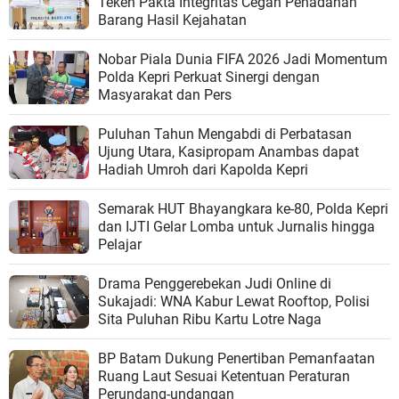
Teken Pakta Integritas Cegah Penadahan
Barang Hasil Kejahatan
Nobar Piala Dunia FIFA 2026 Jadi Momentum
Polda Kepri Perkuat Sinergi dengan
Masyarakat dan Pers
Puluhan Tahun Mengabdi di Perbatasan
Ujung Utara, Kasipropam Anambas dapat
Hadiah Umroh dari Kapolda Kepri
Semarak HUT Bhayangkara ke-80, Polda Kepri
dan IJTI Gelar Lomba untuk Jurnalis hingga
Pelajar
Drama Penggerebekan Judi Online di
Sukajadi: WNA Kabur Lewat Rooftop, Polisi
Sita Puluhan Ribu Kartu Lotre Naga
BP Batam Dukung Penertiban Pemanfaatan
Ruang Laut Sesuai Ketentuan Peraturan
Perundang-undangan