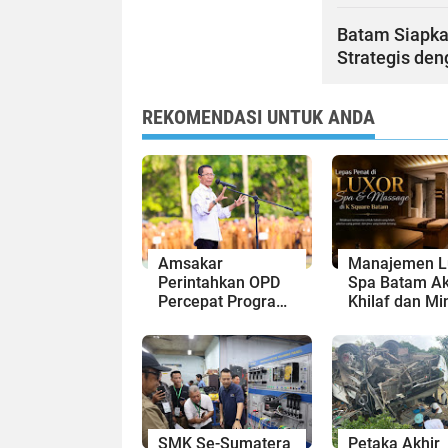
Batam Siapka
Strategis de
REKOMENDASI UNTUK ANDA
Amsakar
Manajemen L
Perintahkan OPD
Spa Batam Ak
Percepat Program
Khilaf dan Mi
Prioritas,
Maaf, Konten
Targetkan
Langsung Di-
Realisasi
Takedown
Pembangunan
Lampaui 50
Persen
SMK Se-Sumatera
Petaka Akhir