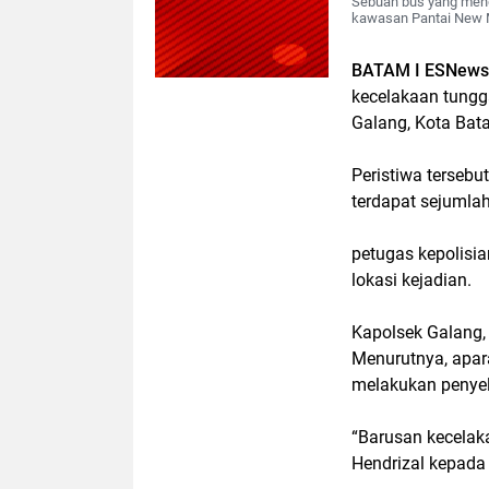
Sebuah bus yang meng
kawasan Pantai New M
BATAM I ESNews
kecelakaan tungg
Galang, Kota Bat
Peristiwa terseb
terdapat sejumla
petugas kepolisi
lokasi kejadian.
Kapolsek Galang,
Menurutnya, apara
melakukan penyel
“Barusan kecelak
Hendrizal kepada