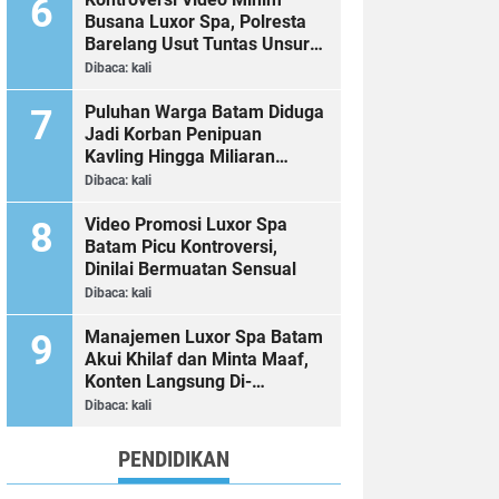
Busana Luxor Spa, Polresta
Barelang Usut Tuntas Unsur
Pelanggaran Hukum
Dibaca:
kali
Puluhan Warga Batam Diduga
Jadi Korban Penipuan
Kavling Hingga Miliaran
Rupiah, Laporan ke Polda
Dibaca:
kali
Kepri Jalan di Tempat?
Video Promosi Luxor Spa
Batam Picu Kontroversi,
Dinilai Bermuatan Sensual
Dibaca:
kali
Manajemen Luxor Spa Batam
Akui Khilaf dan Minta Maaf,
Konten Langsung Di-
Takedown
Dibaca:
kali
PENDIDIKAN