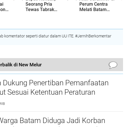
ai
Seorang Pria
Perum Centra
long
Tewas Tabrak
Melati Batam
t,
Pohon
Center Terekam
ang
CCTV
ewas
 komentator seperti diatur dalam UU ITE. #JernihBerkomentar
rbalik di New Melur
 Dukung Penertiban Pemanfaatan
t Sesuai Ketentuan Peraturan
g-undangan
WIB
Warga Batam Diduga Jadi Korban