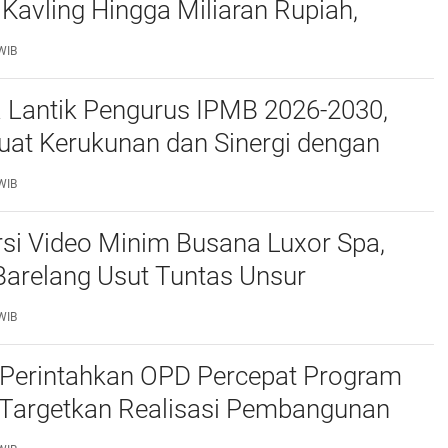
Kavling Hingga Miliaran Rupiah,
e Polda Kepri Jalan di Tempat?
WIB
a Lantik Pengurus IPMB 2026-2030,
uat Kerukunan dan Sinergi dengan
atam
WIB
si Video Minim Busana Luxor Spa,
Barelang Usut Tuntas Unsur
ran Hukum
WIB
Perintahkan OPD Percepat Program
, Targetkan Realisasi Pembangunan
50 Persen