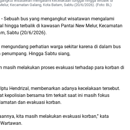
angkut wisatawan mengalami kecelakaan tunggal hingga terbalik di
elur, Kecamatan Galang, Kota Batam, Sabtu (20/6/2026). (Foto: BL)
 -
Sebuah bus yang mengangkut wisatawan mengalami
al hingga terbalik di kawasan Pantai New Melur, Kecamatan
am, Sabtu (20/6/2026).
ut mengundang perhatian warga sekitar karena di dalam bus
h penumpang. Hingga Sabtu siang,
an masih melakukan proses evakuasi terhadap para korban di
 Iptu Hendrizal, membenarkan adanya kecelakaan tersebut.
t kepolisian bersama tim terkait saat ini masih fokus
amatan dan evakuasi korban.
aannya, kita masih melakukan evakuasi korban,” kata
 Wartawan.