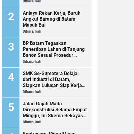
Dibaca:
kali
Aniaya Rekan Kerja, Buruh
Angkut Barang di Batam
Masuk Bui
Dibaca:
kali
BP Batam Tegaskan
Penertiban Lahan di Tanjung
Banon Sesuai Prosedur
Hukum
Dibaca:
kali
SMK Se-Sumatera Belajar
dari Industri di Batam,
Siapkan Lulusan Siap Kerja
Era Digital
Dibaca:
kali
Jalan Gajah Mada
Direkonstruksi Selama Empat
Minggu, Ini Skema Rekayasa
Lalu Lintasnya
Dibaca:
kali
Kontroversi Video Minim