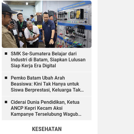
SMK Se-Sumatera Belajar dari
Industri di Batam, Siapkan Lulusan
Siap Kerja Era Digital
Pemko Batam Ubah Arah
Beasiswa: Kini Tak Hanya untuk
Siswa Berprestasi, Keluarga Tak
Mampu dan Hinterland Ikut
Dibiayai
Ciderai Dunia Pendidikan, Ketua
ANCP Kepri Kecam Aksi
Kampanye Terselubung Wagub
Kepri
KESEHATAN