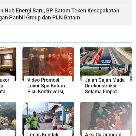
n Hub Energi Baru, BP Batam Teken Kesepakatan
ngan Panbil Group dan PLN Batam
uxor
Video Promosi
Jalan Gajah Mada
ui
Luxor Spa Batam
Direkonstruksi
nta
Picu Kontroversi,
Selama Empat
Dinilai Bermuatan
Minggu, Ini Skema
Sensual
Rekayasa Lalu
Lintasnya
Lepas Kendali,
Aksi Curanmor di