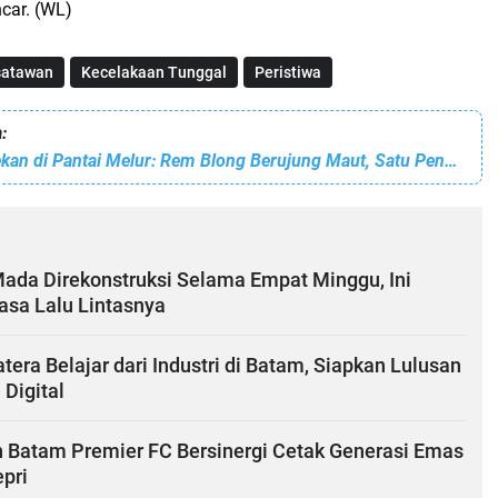
ncar. (WL)
satawan
Kecelakaan Tunggal
Peristiwa
:
Petaka Akhir Pekan di Pantai Melur: Rem Blong Berujung Maut, Satu Penumpang Bus Wisata Tewas
Mada Direkonstruksi Selama Empat Minggu, Ini
sa Lalu Lintasnya
ra Belajar dari Industri di Batam, Siapkan Lulusan
 Digital
 Batam Premier FC Bersinergi Cetak Generasi Emas
pri