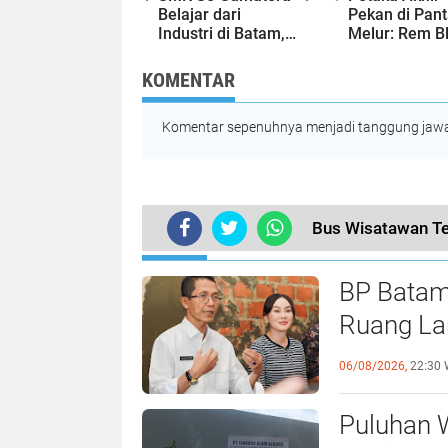
Belajar dari
Pekan di Pant
Industri di Batam,
Melur: Rem B
Siapkan Lulusan
Berujung Mau
Siap Kerja Era
Satu Penump
KOMENTAR
Digital
Bus Wisata T
Komentar sepenuhnya menjadi tanggung jawab
Bus Wisatawan Te
TERKINI
BP Batam
Ruang Lau
Perundan
06/08/2026,
22:30 
Puluhan 