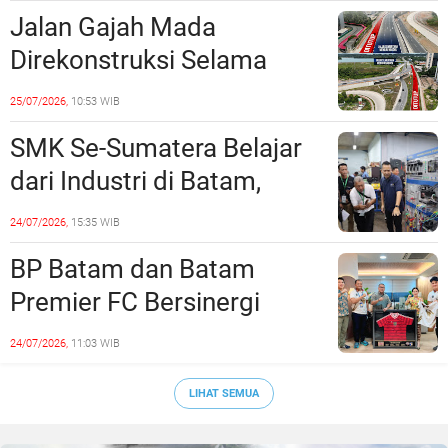
Jalan Gajah Mada
Direkonstruksi Selama
Empat Minggu, Ini Skema
25/07/2026,
10:53 WIB
Rekayasa Lalu Lintasnya
SMK Se-Sumatera Belajar
dari Industri di Batam,
Siapkan Lulusan Siap Kerja
24/07/2026,
15:35 WIB
Era Digital
BP Batam dan Batam
Premier FC Bersinergi
Cetak Generasi Emas
24/07/2026,
11:03 WIB
Sepak Bola Kepri
LIHAT SEMUA