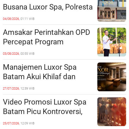
Batam
Busana Luxor Spa, Polresta
Barelang Usut Tuntas
04/08/2026,
01:11 WIB
Unsur Pelanggaran Hukum
Amsakar Perintahkan OPD
Percepat Program
Prioritas, Targetkan
03/08/2026,
00:55 WIB
Realisasi Pembangunan
Manajemen Luxor Spa
Lampaui 50 Persen
Batam Akui Khilaf dan
Minta Maaf, Konten
27/07/2026,
12:39 WIB
Langsung Di-Takedown
Video Promosi Luxor Spa
Batam Picu Kontroversi,
Dinilai Bermuatan Sensual
25/07/2026,
12:09 WIB