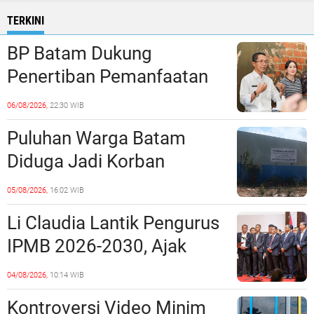
TERKINI
BP Batam Dukung
Penertiban Pemanfaatan
Ruang Laut Sesuai
06/08/2026,
22:30 WIB
Ketentuan Peraturan
Puluhan Warga Batam
Perundang-undangan
Diduga Jadi Korban
Penipuan Kavling Hingga
05/08/2026,
16:02 WIB
Miliaran Rupiah, Laporan ke
Li Claudia Lantik Pengurus
Polda Kepri Jalan di
IPMB 2026-2030, Ajak
Tempat?
Perkuat Kerukunan dan
04/08/2026,
10:14 WIB
Sinergi dengan Pemko
Kontroversi Video Minim