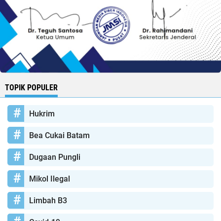
TOPIK POPULER
Hukrim
Bea Cukai Batam
Dugaan Pungli
Mikol Ilegal
Limbah B3