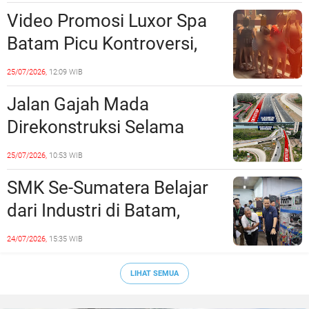
Langsung Di-Takedown
Video Promosi Luxor Spa
Batam Picu Kontroversi,
Dinilai Bermuatan Sensual
25/07/2026,
12:09 WIB
Jalan Gajah Mada
Direkonstruksi Selama
Empat Minggu, Ini Skema
25/07/2026,
10:53 WIB
Rekayasa Lalu Lintasnya
SMK Se-Sumatera Belajar
dari Industri di Batam,
Siapkan Lulusan Siap Kerja
24/07/2026,
15:35 WIB
Era Digital
LIHAT SEMUA