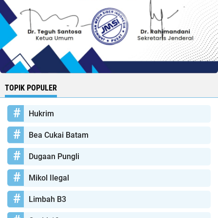
TOPIK POPULER
Hukrim
Bea Cukai Batam
Dugaan Pungli
Mikol Ilegal
Limbah B3