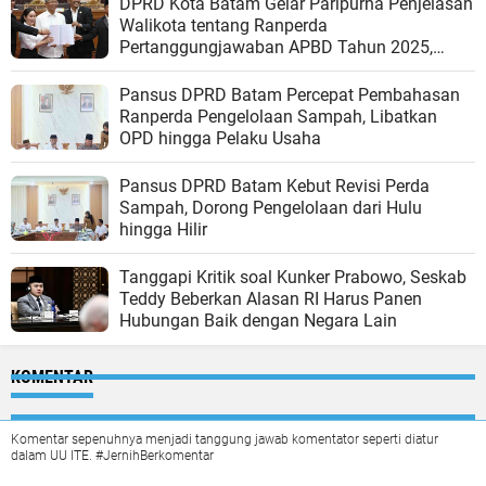
DPRD Kota Batam Gelar Paripurna Penjelasan
Walikota tentang Ranperda
Pertanggungjawaban APBD Tahun 2025,
Apresiasi Pemko Raih WTP ke-14 Berturut-
turut
Pansus DPRD Batam Percepat Pembahasan
Ranperda Pengelolaan Sampah, Libatkan
OPD hingga Pelaku Usaha
Pansus DPRD Batam Kebut Revisi Perda
Sampah, Dorong Pengelolaan dari Hulu
hingga Hilir
Tanggapi Kritik soal Kunker Prabowo, Seskab
Teddy Beberkan Alasan RI Harus Panen
Hubungan Baik dengan Negara Lain
KOMENTAR
Komentar sepenuhnya menjadi tanggung jawab komentator seperti diatur
dalam UU ITE. #JernihBerkomentar