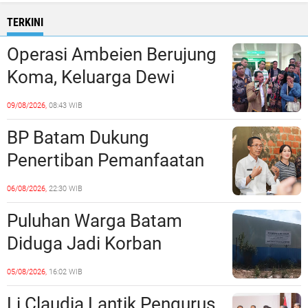
TERKINI
Operasi Ambeien Berujung
Koma, Keluarga Dewi
Sartika Polisikan RS Awal
09/08/2026,
08:43 WIB
Bros Botania
BP Batam Dukung
Penertiban Pemanfaatan
Ruang Laut Sesuai
06/08/2026,
22:30 WIB
Ketentuan Peraturan
Puluhan Warga Batam
Perundang-undangan
Diduga Jadi Korban
Penipuan Kavling Hingga
05/08/2026,
16:02 WIB
Miliaran Rupiah, Laporan ke
Li Claudia Lantik Pengurus