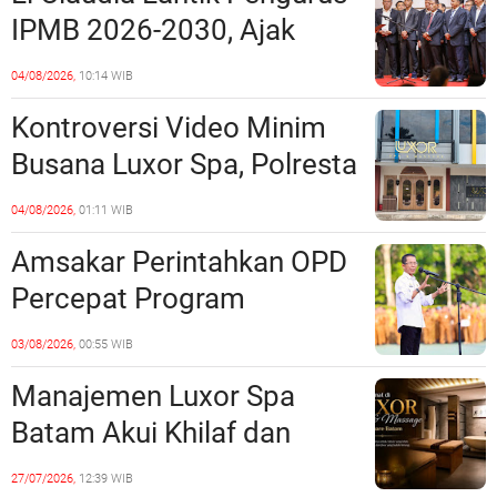
Polda Kepri Jalan di
IPMB 2026-2030, Ajak
Tempat?
Perkuat Kerukunan dan
04/08/2026,
10:14 WIB
Sinergi dengan Pemko
Kontroversi Video Minim
Batam
Busana Luxor Spa, Polresta
Barelang Usut Tuntas
04/08/2026,
01:11 WIB
Unsur Pelanggaran Hukum
Amsakar Perintahkan OPD
Percepat Program
Prioritas, Targetkan
03/08/2026,
00:55 WIB
Realisasi Pembangunan
Manajemen Luxor Spa
Lampaui 50 Persen
Batam Akui Khilaf dan
Minta Maaf, Konten
27/07/2026,
12:39 WIB