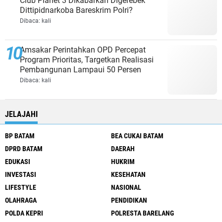
Club Planet 3 Dikabarkan Digerebek
Dittipidnarkoba Bareskrim Polri?
Dibaca:
kali
Amsakar Perintahkan OPD Percepat
Program Prioritas, Targetkan Realisasi
Pembangunan Lampaui 50 Persen
Dibaca:
kali
JELAJAHI
BP BATAM
BEA CUKAI BATAM
DPRD BATAM
DAERAH
EDUKASI
HUKRIM
INVESTASI
KESEHATAN
LIFESTYLE
NASIONAL
OLAHRAGA
PENDIDIKAN
POLDA KEPRI
POLRESTA BARELANG