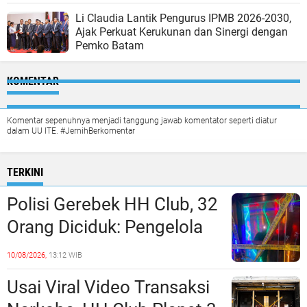
Li Claudia Lantik Pengurus IPMB 2026-2030,
Ajak Perkuat Kerukunan dan Sinergi dengan
Pemko Batam
KOMENTAR
Komentar sepenuhnya menjadi tanggung jawab komentator seperti diatur
dalam UU ITE. #JernihBerkomentar
TERKINI
Polisi Gerebek HH Club, 32
Orang Diciduk: Pengelola
dan Manajeman Terlibat
10/08/2026,
13:12 WIB
Peredaran Narkoba?
Usai Viral Video Transaksi