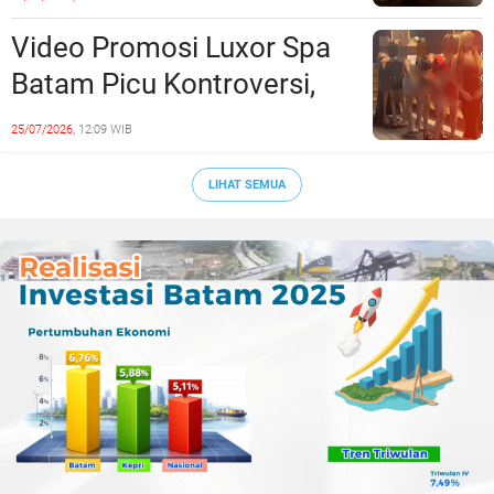
Langsung Di-Takedown
Video Promosi Luxor Spa
Batam Picu Kontroversi,
Dinilai Bermuatan Sensual
25/07/2026,
12:09 WIB
LIHAT SEMUA