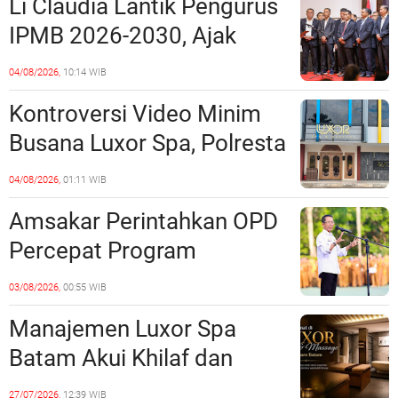
Li Claudia Lantik Pengurus
Polda Kepri Jalan di
IPMB 2026-2030, Ajak
Tempat?
Perkuat Kerukunan dan
04/08/2026,
10:14 WIB
Sinergi dengan Pemko
Kontroversi Video Minim
Batam
Busana Luxor Spa, Polresta
Barelang Usut Tuntas
04/08/2026,
01:11 WIB
Unsur Pelanggaran Hukum
Amsakar Perintahkan OPD
Percepat Program
Prioritas, Targetkan
03/08/2026,
00:55 WIB
Realisasi Pembangunan
Manajemen Luxor Spa
Lampaui 50 Persen
Batam Akui Khilaf dan
Minta Maaf, Konten
27/07/2026,
12:39 WIB