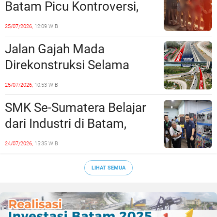
Batam Picu Kontroversi,
Dinilai Bermuatan Sensual
25/07/2026,
12:09 WIB
Jalan Gajah Mada
Direkonstruksi Selama
Empat Minggu, Ini Skema
25/07/2026,
10:53 WIB
Rekayasa Lalu Lintasnya
SMK Se-Sumatera Belajar
dari Industri di Batam,
Siapkan Lulusan Siap Kerja
24/07/2026,
15:35 WIB
Era Digital
LIHAT SEMUA