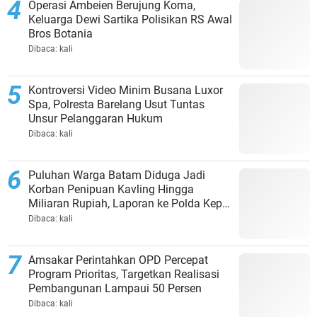
Operasi Ambeien Berujung Koma,
Keluarga Dewi Sartika Polisikan RS Awal
Bros Botania
Dibaca:
kali
Kontroversi Video Minim Busana Luxor
Spa, Polresta Barelang Usut Tuntas
Unsur Pelanggaran Hukum
Dibaca:
kali
Puluhan Warga Batam Diduga Jadi
Korban Penipuan Kavling Hingga
Miliaran Rupiah, Laporan ke Polda Kepri
Jalan di Tempat?
Dibaca:
kali
Amsakar Perintahkan OPD Percepat
Program Prioritas, Targetkan Realisasi
Pembangunan Lampaui 50 Persen
Dibaca:
kali