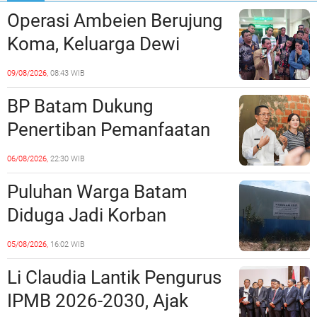
Operasi Ambeien Berujung
Koma, Keluarga Dewi
Sartika Polisikan RS Awal
09/08/2026,
08:43 WIB
Bros Botania
BP Batam Dukung
Penertiban Pemanfaatan
Ruang Laut Sesuai
06/08/2026,
22:30 WIB
Ketentuan Peraturan
Puluhan Warga Batam
Perundang-undangan
Diduga Jadi Korban
Penipuan Kavling Hingga
05/08/2026,
16:02 WIB
Miliaran Rupiah, Laporan ke
Li Claudia Lantik Pengurus
Polda Kepri Jalan di
IPMB 2026-2030, Ajak
Tempat?