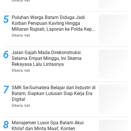
Dibaca:
kali
Puluhan Warga Batam Diduga Jadi
Korban Penipuan Kavling Hingga
Miliaran Rupiah, Laporan ke Polda Kepri
Jalan di Tempat?
Dibaca:
kali
Jalan Gajah Mada Direkonstruksi
Selama Empat Minggu, Ini Skema
Rekayasa Lalu Lintasnya
Dibaca:
kali
SMK Se-Sumatera Belajar dari Industri di
Batam, Siapkan Lulusan Siap Kerja Era
Digital
Dibaca:
kali
Manajemen Luxor Spa Batam Akui
Khilaf dan Minta Maaf, Konten