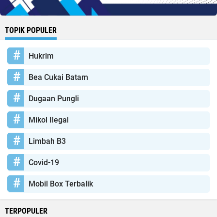
TOPIK POPULER
Hukrim
Bea Cukai Batam
Dugaan Pungli
Mikol Ilegal
Limbah B3
Covid-19
Mobil Box Terbalik
TERPOPULER