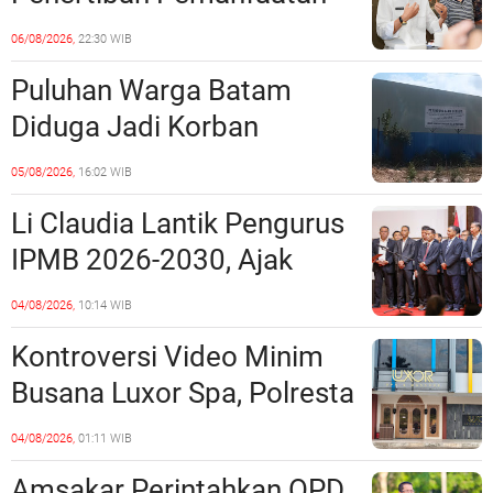
Ruang Laut Sesuai
06/08/2026,
22:30 WIB
Ketentuan Peraturan
Puluhan Warga Batam
Perundang-undangan
Diduga Jadi Korban
Penipuan Kavling Hingga
05/08/2026,
16:02 WIB
Miliaran Rupiah, Laporan ke
Li Claudia Lantik Pengurus
Polda Kepri Jalan di
IPMB 2026-2030, Ajak
Tempat?
Perkuat Kerukunan dan
04/08/2026,
10:14 WIB
Sinergi dengan Pemko
Kontroversi Video Minim
Batam
Busana Luxor Spa, Polresta
Barelang Usut Tuntas
04/08/2026,
01:11 WIB
Unsur Pelanggaran Hukum
Amsakar Perintahkan OPD