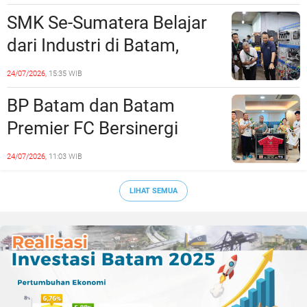
Rekayasa Lalu Lintasnya
SMK Se-Sumatera Belajar
dari Industri di Batam,
Siapkan Lulusan Siap Kerja
24/07/2026,
15:35 WIB
Era Digital
BP Batam dan Batam
Premier FC Bersinergi
Cetak Generasi Emas
24/07/2026,
11:03 WIB
Sepak Bola Kepri
LIHAT SEMUA