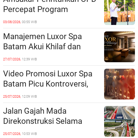
Percepat Program
Prioritas, Targetkan
03/08/2026,
00:55 WIB
Realisasi Pembangunan
Manajemen Luxor Spa
Lampaui 50 Persen
Batam Akui Khilaf dan
Minta Maaf, Konten
27/07/2026,
12:39 WIB
Langsung Di-Takedown
Video Promosi Luxor Spa
Batam Picu Kontroversi,
Dinilai Bermuatan Sensual
25/07/2026,
12:09 WIB
Jalan Gajah Mada
Direkonstruksi Selama
Empat Minggu, Ini Skema
25/07/2026,
10:53 WIB