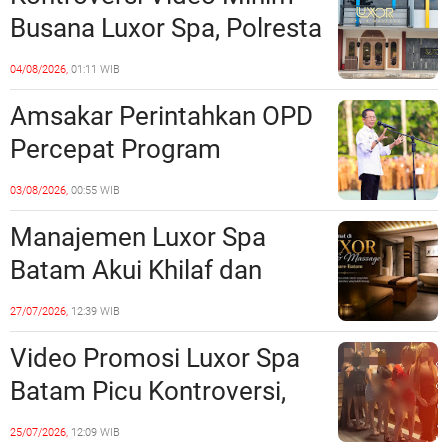
Batam
Busana Luxor Spa, Polresta
Barelang Usut Tuntas
04/08/2026,
01:11 WIB
Unsur Pelanggaran Hukum
Amsakar Perintahkan OPD
Percepat Program
Prioritas, Targetkan
03/08/2026,
00:55 WIB
Realisasi Pembangunan
Manajemen Luxor Spa
Lampaui 50 Persen
Batam Akui Khilaf dan
Minta Maaf, Konten
27/07/2026,
12:39 WIB
Langsung Di-Takedown
Video Promosi Luxor Spa
Batam Picu Kontroversi,
Dinilai Bermuatan Sensual
25/07/2026,
12:09 WIB