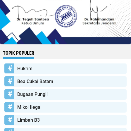
TOPIK POPULER
Hukrim
Bea Cukai Batam
Dugaan Pungli
Mikol Ilegal
Limbah B3