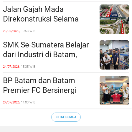
Jalan Gajah Mada
Direkonstruksi Selama
Empat Minggu, Ini Skema
25/07/2026,
10:53 WIB
Rekayasa Lalu Lintasnya
SMK Se-Sumatera Belajar
dari Industri di Batam,
Siapkan Lulusan Siap Kerja
24/07/2026,
15:35 WIB
Era Digital
BP Batam dan Batam
Premier FC Bersinergi
Cetak Generasi Emas
24/07/2026,
11:03 WIB
Sepak Bola Kepri
LIHAT SEMUA