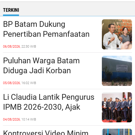
TERKINI
BP Batam Dukung
Penertiban Pemanfaatan
Ruang Laut Sesuai
06/08/2026,
22:30 WIB
Ketentuan Peraturan
Puluhan Warga Batam
Perundang-undangan
Diduga Jadi Korban
Penipuan Kavling Hingga
05/08/2026,
16:02 WIB
Miliaran Rupiah, Laporan ke
Li Claudia Lantik Pengurus
Polda Kepri Jalan di
IPMB 2026-2030, Ajak
Tempat?
Perkuat Kerukunan dan
04/08/2026,
10:14 WIB
Sinergi dengan Pemko
Kontroversi Video Minim