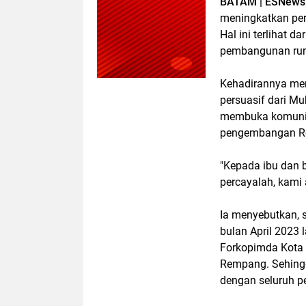
BATAM | ESNews
meningkatkan per
Hal ini terlihat 
pembangunan rum
Kehadirannya men
persuasif dari 
membuka komunik
pengembangan Re
"Kepada ibu dan 
percayalah, kami 
Ia menyebutkan, 
bulan April 2023 
Forkopimda Kota 
Rempang. Sehingg
dengan seluruh p