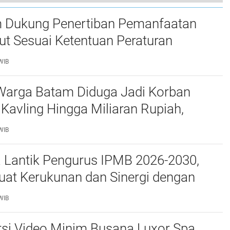
 Seluasnya untuk Masyarakat Rempang
 Dukung Penertiban Pemanfaatan
t Sesuai Ketentuan Peraturan
g-undangan
WIB
Warga Batam Diduga Jadi Korban
Kavling Hingga Miliaran Rupiah,
e Polda Kepri Jalan di Tempat?
WIB
a Lantik Pengurus IPMB 2026-2030,
uat Kerukunan dan Sinergi dengan
atam
WIB
si Video Minim Busana Luxor Spa,