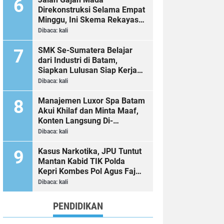
Direkonstruksi Selama Empat
Minggu, Ini Skema Rekayasa
Lalu Lintasnya
Dibaca:
kali
SMK Se-Sumatera Belajar
dari Industri di Batam,
Siapkan Lulusan Siap Kerja
Era Digital
Dibaca:
kali
Manajemen Luxor Spa Batam
Akui Khilaf dan Minta Maaf,
Konten Langsung Di-
Takedown
Dibaca:
kali
Kasus Narkotika, JPU Tuntut
Mantan Kabid TIK Polda
Kepri Kombes Pol Agus Fajar
Sutrisno 2 Tahun 6 Bulan
Dibaca:
kali
Penjara
PENDIDIKAN