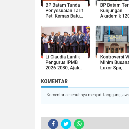
BP Batam Tunda
BP Batam Te
Penyesuaian Tarif
Kunjungan
Peti Kemas Batu
Akademik 12
Ampar hingga 31
Mahasiswa Un
Agustus 2026
Bahas
Pembangunan
Ekonomi Bat
Li Claudia Lantik
Kontroversi V
Pengurus IPMB
Minim Busan
2026-2030, Ajak
Luxor Spa,
Perkuat Kerukunan
Polresta Bare
dan Sinergi
Usut Tuntas 
KOMENTAR
dengan Pemko
Pelanggaran
Batam
Hukum
Komentar sepenuhnya menjadi tanggung jawab
TERKINI