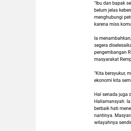
"Ibu dan bapak se
belum jelas kebe
menghubungi petug
karena miss komun
Ia menambahkan,
segera diselesai
pengembangan Rem
masyarakat Remp
"Kita bersyukur,
ekonomi kita sem
Hal senada juga d
Haliamansyah. Ia
berbaik hati men
nantinya. Masyar
wilayahnya sendir