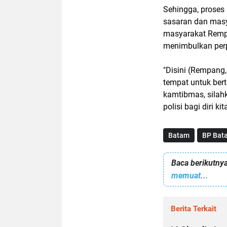
Sehingga, proses
sasaran dan masy
masyarakat Rempa
menimbulkan per
"Disini (Rempang,
tempat untuk ber
kamtibmas, silahk
polisi bagi diri k
Batam
BP Bat
Baca berikutnya
memuat...
Berita Terkait