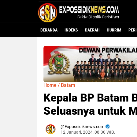
BERANDA
INDEKS
DAERAH
HUKRIM
PER
Home
/
Batam
Kepala BP Batam 
Seluasnya untuk 
Expossidiknews.com
12 Januari, 2024, 08.30 WIB.
Dibaca:
kali