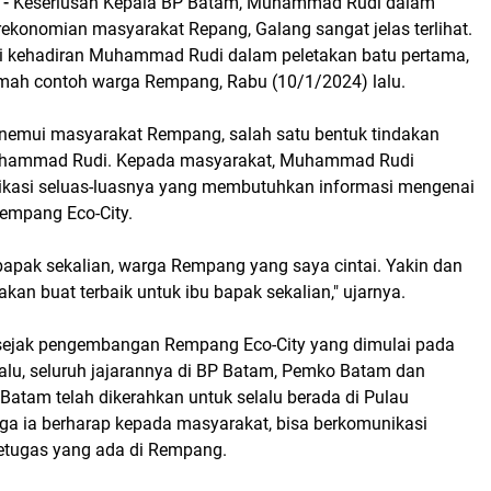
 -
Keseriusan Kepala BP Batam, Muhammad Rudi dalam
ekonomian masyarakat Repang, Galang sangat jelas terlihat.
dari kehadiran Muhammad Rudi dalam peletakan batu pertama,
ah contoh warga Rempang, Rabu (10/1/2024) lalu.
emui masyarakat Rempang, salah satu bentuk tindakan
Muhammad Rudi. Kepada masyarakat, Muhammad Rudi
asi seluas-luasnya yang membutuhkan informasi mengenai
mpang Eco-City.
bapak sekalian, warga Rempang yang saya cintai. Yakin dan
akan buat terbaik untuk ibu bapak sekalian," ujarnya.
sejak pengembangan Rempang Eco-City yang dimulai pada
lalu, seluruh jajarannya di BP Batam, Pemko Batam dan
Batam telah dikerahkan untuk selalu berada di Pulau
a ia berharap kepada masyarakat, bisa berkomunikasi
etugas yang ada di Rempang.