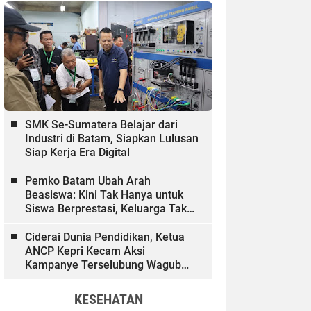
SMK Se-Sumatera Belajar dari
Industri di Batam, Siapkan Lulusan
Siap Kerja Era Digital
Pemko Batam Ubah Arah
Beasiswa: Kini Tak Hanya untuk
Siswa Berprestasi, Keluarga Tak
Mampu dan Hinterland Ikut
Dibiayai
Ciderai Dunia Pendidikan, Ketua
ANCP Kepri Kecam Aksi
Kampanye Terselubung Wagub
Kepri
KESEHATAN