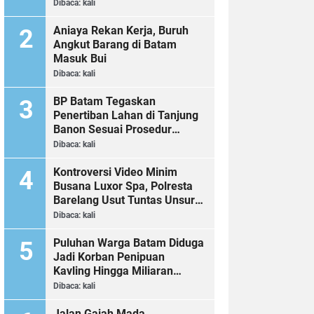
Dibaca:
kali
Aniaya Rekan Kerja, Buruh
Angkut Barang di Batam
Masuk Bui
Dibaca:
kali
BP Batam Tegaskan
Penertiban Lahan di Tanjung
Banon Sesuai Prosedur
Hukum
Dibaca:
kali
Kontroversi Video Minim
Busana Luxor Spa, Polresta
Barelang Usut Tuntas Unsur
Pelanggaran Hukum
Dibaca:
kali
Puluhan Warga Batam Diduga
Jadi Korban Penipuan
Kavling Hingga Miliaran
Rupiah, Laporan ke Polda
Dibaca:
kali
Kepri Jalan di Tempat?
Jalan Gajah Mada