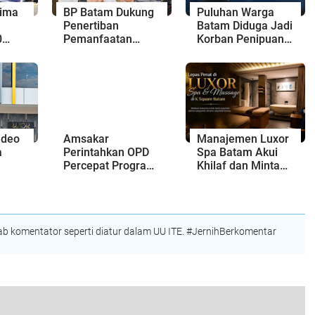
rima
BP Batam Dukung
Puluhan Warga
Penertiban
Batam Diduga Jadi
0
Pemanfaatan
Korban Penipuan
iba,
Ruang Laut Sesuai
Kavling Hingga
Ketentuan
Miliaran Rupiah,
 dan
Peraturan
Laporan ke Polda
am
Perundang-
Kepri Jalan di
undangan
Tempat?
ideo
Amsakar
Manajemen Luxor
a
Perintahkan OPD
Spa Batam Akui
Percepat Program
Khilaf dan Minta
lang
Prioritas,
Maaf, Konten
Unsur
Targetkan
Langsung Di-
Realisasi
Takedown
Pembangunan
 komentator seperti diatur dalam UU ITE. #JernihBerkomentar
Lampaui 50
Persen