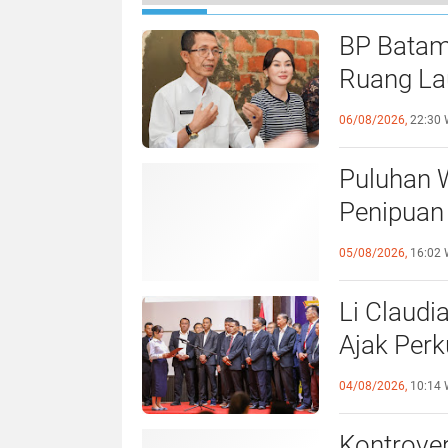
Kepala BP Batam Buka Komunikasi
BP Batam
Ruang Lau
Perundan
06/08/2026,
22:30 
Puluhan 
Penipuan 
Laporan k
05/08/2026,
16:02 
Li Claudi
Ajak Perk
Pemko B
04/08/2026,
10:14 
Kontrover