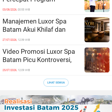
Prioritas, Targetkan
03/08/2026,
00:55 WIB
Realisasi Pembangunan
Manajemen Luxor Spa
Lampaui 50 Persen
Batam Akui Khilaf dan
Minta Maaf, Konten
27/07/2026,
12:39 WIB
Langsung Di-Takedown
Video Promosi Luxor Spa
Batam Picu Kontroversi,
Dinilai Bermuatan Sensual
25/07/2026,
12:09 WIB
LIHAT SEMUA