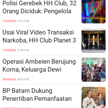
Polisi Gerebek HH Club, 32
Orang Diciduk: Pengelola
dan Manajeman Terlibat
10/08/2026,
13:12 WIB
Peredaran Narkoba?
Usai Viral Video Transaksi
Narkoba, HH Club Planet 3
Dikabarkan Digerebek
10/08/2026,
10:58 WIB
Dittipidnarkoba Bareskrim
Operasi Ambeien Berujung
Polri?
Koma, Keluarga Dewi
Sartika Polisikan RS Awal
09/08/2026,
08:43 WIB
Bros Botania
BP Batam Dukung
Penertiban Pemanfaatan
Ruang Laut Sesuai