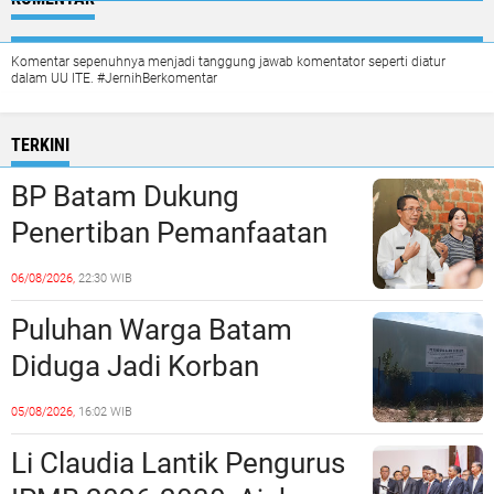
Komentar sepenuhnya menjadi tanggung jawab komentator seperti diatur
dalam UU ITE. #JernihBerkomentar
TERKINI
BP Batam Dukung
Penertiban Pemanfaatan
Ruang Laut Sesuai
06/08/2026,
22:30 WIB
Ketentuan Peraturan
Puluhan Warga Batam
Perundang-undangan
Diduga Jadi Korban
Penipuan Kavling Hingga
05/08/2026,
16:02 WIB
Miliaran Rupiah, Laporan ke
Li Claudia Lantik Pengurus
Polda Kepri Jalan di