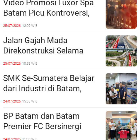
Video Promosi Luxor Spa
Batam Picu Kontroversi,
Dinilai Bermuatan Sensual
25/07/2026,
12:09 WIB
Jalan Gajah Mada
Direkonstruksi Selama
Empat Minggu, Ini Skema
25/07/2026,
10:53 WIB
Rekayasa Lalu Lintasnya
SMK Se-Sumatera Belajar
dari Industri di Batam,
Siapkan Lulusan Siap Kerja
24/07/2026,
15:35 WIB
Era Digital
BP Batam dan Batam
Premier FC Bersinergi
Cetak Generasi Emas
24/07/2026,
11:03 WIB