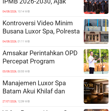
IPMB 2026-2030, Ajak
Tempat?
Perkuat Kerukunan dan
04/08/2026,
10:14 WIB
Sinergi dengan Pemko
Kontroversi Video Minim
Batam
Busana Luxor Spa, Polresta
Barelang Usut Tuntas
04/08/2026,
01:11 WIB
Unsur Pelanggaran Hukum
Amsakar Perintahkan OPD
Percepat Program
Prioritas, Targetkan
03/08/2026,
00:55 WIB
Realisasi Pembangunan
Manajemen Luxor Spa
Lampaui 50 Persen
Batam Akui Khilaf dan
Minta Maaf, Konten
27/07/2026,
12:39 WIB
Langsung Di-Takedown