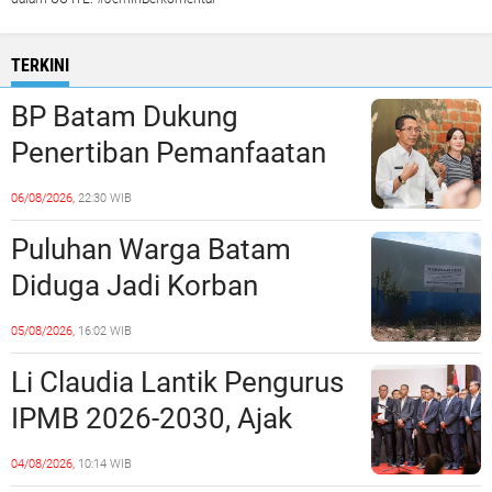
TERKINI
BP Batam Dukung
Penertiban Pemanfaatan
Ruang Laut Sesuai
06/08/2026,
22:30 WIB
Ketentuan Peraturan
Puluhan Warga Batam
Perundang-undangan
Diduga Jadi Korban
Penipuan Kavling Hingga
05/08/2026,
16:02 WIB
Miliaran Rupiah, Laporan ke
Li Claudia Lantik Pengurus
Polda Kepri Jalan di
IPMB 2026-2030, Ajak
Tempat?
Perkuat Kerukunan dan
04/08/2026,
10:14 WIB
Sinergi dengan Pemko