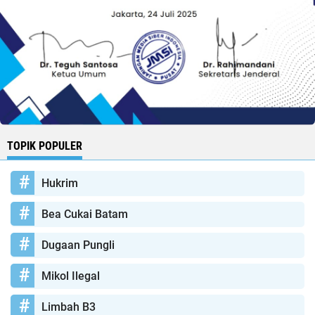
TOPIK POPULER
Hukrim
Bea Cukai Batam
Dugaan Pungli
Mikol Ilegal
Limbah B3