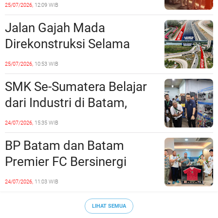
Dinilai Bermuatan Sensual
25/07/2026,
12:09 WIB
Jalan Gajah Mada
Direkonstruksi Selama
Empat Minggu, Ini Skema
25/07/2026,
10:53 WIB
Rekayasa Lalu Lintasnya
SMK Se-Sumatera Belajar
dari Industri di Batam,
Siapkan Lulusan Siap Kerja
24/07/2026,
15:35 WIB
Era Digital
BP Batam dan Batam
Premier FC Bersinergi
Cetak Generasi Emas
24/07/2026,
11:03 WIB
Sepak Bola Kepri
LIHAT SEMUA