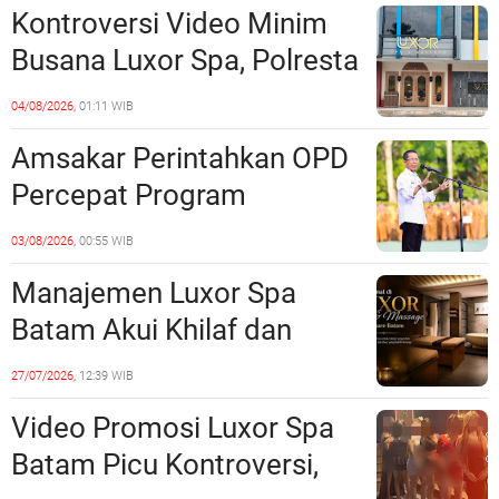
Kontroversi Video Minim
Batam
Busana Luxor Spa, Polresta
Barelang Usut Tuntas
04/08/2026,
01:11 WIB
Unsur Pelanggaran Hukum
Amsakar Perintahkan OPD
Percepat Program
Prioritas, Targetkan
03/08/2026,
00:55 WIB
Realisasi Pembangunan
Manajemen Luxor Spa
Lampaui 50 Persen
Batam Akui Khilaf dan
Minta Maaf, Konten
27/07/2026,
12:39 WIB
Langsung Di-Takedown
Video Promosi Luxor Spa
Batam Picu Kontroversi,