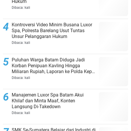
Hukum
Dibaca:
kali
Kontroversi Video Minim Busana Luxor
Spa, Polresta Barelang Usut Tuntas
Unsur Pelanggaran Hukum
Dibaca:
kali
Puluhan Warga Batam Diduga Jadi
Korban Penipuan Kavling Hingga
Miliaran Rupiah, Laporan ke Polda Kepri
Jalan di Tempat?
Dibaca:
kali
Manajemen Luxor Spa Batam Akui
Khilaf dan Minta Maaf, Konten
Langsung Di-Takedown
Dibaca:
kali
SMK Se-Sumatera Belajar dari Industri di