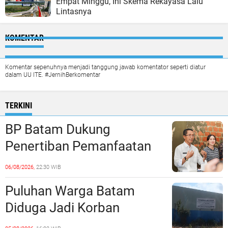
Empat Minggu, Ini Skema Rekayasa Lalu
Lintasnya
KOMENTAR
Komentar sepenuhnya menjadi tanggung jawab komentator seperti diatur
dalam UU ITE. #JernihBerkomentar
TERKINI
BP Batam Dukung
Penertiban Pemanfaatan
Ruang Laut Sesuai
06/08/2026,
22:30 WIB
Ketentuan Peraturan
Puluhan Warga Batam
Perundang-undangan
Diduga Jadi Korban
Penipuan Kavling Hingga