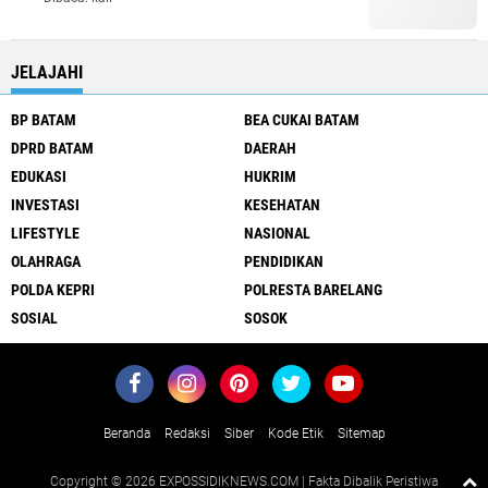
JELAJAHI
BP BATAM
BEA CUKAI BATAM
DPRD BATAM
DAERAH
EDUKASI
HUKRIM
INVESTASI
KESEHATAN
LIFESTYLE
NASIONAL
OLAHRAGA
PENDIDIKAN
POLDA KEPRI
POLRESTA BARELANG
SOSIAL
SOSOK
Beranda
Redaksi
Siber
Kode Etik
Sitemap
Copyright ©
2026 EXPOSSIDIKNEWS.COM | Fakta Dibalik Peristiwa