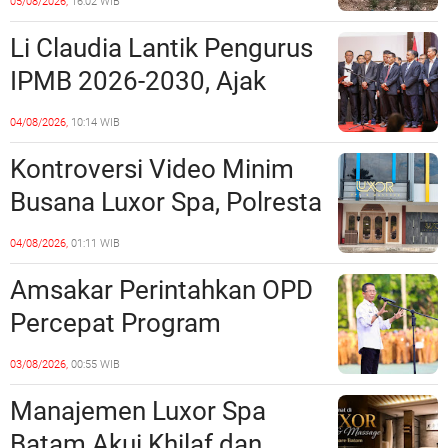
05/08/2026,
16:02 WIB
Miliaran Rupiah, Laporan ke
Li Claudia Lantik Pengurus
Polda Kepri Jalan di
IPMB 2026-2030, Ajak
Tempat?
Perkuat Kerukunan dan
04/08/2026,
10:14 WIB
Sinergi dengan Pemko
Kontroversi Video Minim
Batam
Busana Luxor Spa, Polresta
Barelang Usut Tuntas
04/08/2026,
01:11 WIB
Unsur Pelanggaran Hukum
Amsakar Perintahkan OPD
Percepat Program
Prioritas, Targetkan
03/08/2026,
00:55 WIB
Realisasi Pembangunan
Manajemen Luxor Spa
Lampaui 50 Persen
Batam Akui Khilaf dan